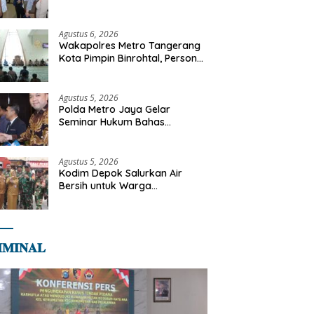
Libya
Agustus 6, 2026
Wakapolres Metro Tangerang
Kota Pimpin Binrohtal, Personel
Diajak Perkuat Integritas dan
Bekal Akhirat
Agustus 5, 2026
Polda Metro Jaya Gelar
Seminar Hukum Bahas
Perluasan Objek Praperadilan
dalam KUHAP Baru
Agustus 5, 2026
Kodim Depok Salurkan Air
Bersih untuk Warga
Terdampak Kekeringan di
Cipayung Jaya
𝐌𝐈𝐍𝐀𝐋