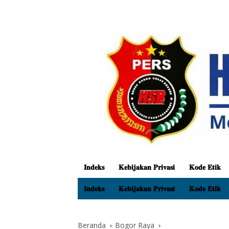
𝐈𝐧𝐝𝐞𝐤𝐬
𝐊𝐞𝐛𝐢𝐣𝐚𝐤𝐚𝐧 𝐏𝐫𝐢𝐯𝐚𝐬𝐢
𝐊𝐨𝐝𝐞 𝐄𝐭𝐢𝐤
𝐈𝐧𝐝𝐞𝐤𝐬
𝐊𝐞𝐛𝐢𝐣𝐚𝐤𝐚𝐧 𝐏𝐫𝐢𝐯𝐚𝐬𝐢
𝐊𝐨𝐝𝐞 𝐄𝐭𝐢𝐤
Beranda
Bogor Raya