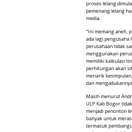
proses lelang dimul
pemenang lelang han
media.
“Ini memang aneh, pe
ada lagi pengusaha 
perusahaan tidak sa
menggunakan perusah
memiliki kalkulasi ti
perhitungan akan si
menarik kesimpulan
dan mengadukannya,”
Masih menurut Andri
ULP Kab Bogor tida
menjadi penonton le
banyak untuk mera
termasuk pembangun