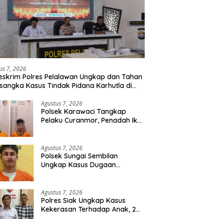
us 7, 2026
eskrim Polres Pelalawan Ungkap dan Tahan
rsangka Kasus Tindak Pidana Karhutla di
umutan
Agustus 7, 2026
Polsek Karawaci Tangkap
Pelaku Curanmor, Penadah Ikut
Diamankan
Agustus 7, 2026
Polsek Sungai Sembilan
Ungkap Kasus Dugaan
Percobaan Pembunuhan
Berencana, Seorang Pria
Berhasil Diamankan
Agustus 7, 2026
Polres Siak Ungkap Kasus
Kekerasan Terhadap Anak, 2
Tersangka Diamankan