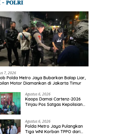
 – 𝐏𝐎𝐋𝐑𝐈
us 7, 2026
ob Polda Metro Jaya Bubarkan Balap Liar,
ilan Motor Diamankan di Jakarta Timur
Agustus 6, 2026
Kaops Damai Cartenz-2026
Tinjau Pos Satgas Kepolisian
Ops Damai Cartenz di Sinak,
Perkuat Pendekatan Humanis
Bersama Masyarakat
Agustus 6, 2026
Polda Metro Jaya Pulangkan
Tiga WNI Korban TPPO dari