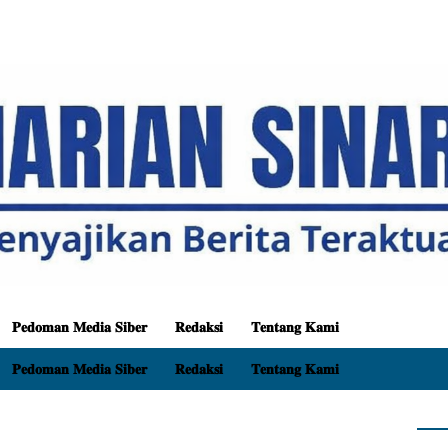
𝐏𝐞𝐝𝐨𝐦𝐚𝐧 𝐌𝐞𝐝𝐢𝐚 𝐒𝐢𝐛𝐞𝐫
𝐑𝐞𝐝𝐚𝐤𝐬𝐢
𝐓𝐞𝐧𝐭𝐚𝐧𝐠 𝐊𝐚𝐦𝐢
𝐏𝐞𝐝𝐨𝐦𝐚𝐧 𝐌𝐞𝐝𝐢𝐚 𝐒𝐢𝐛𝐞𝐫
𝐑𝐞𝐝𝐚𝐤𝐬𝐢
𝐓𝐞𝐧𝐭𝐚𝐧𝐠 𝐊𝐚𝐦𝐢