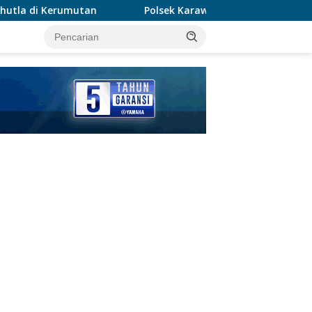
Polsek Karawaci Tangkap Pelaku Curanmor, Penadah I
tutup