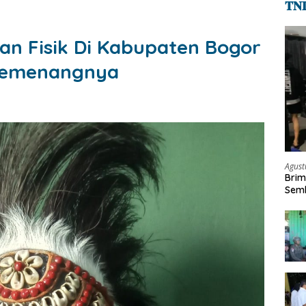
𝐓𝐍
aan Fisik Di Kabupaten Bogor
 Pemenangnya
Agust
Brim
Semb