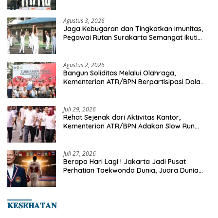
Championship 2026
Agustus 3, 2026
Jaga Kebugaran dan Tingkatkan Imunitas,
Pegawai Rutan Surakarta Semangat Ikuti
Senam Pagi
Agustus 2, 2026
Bangun Soliditas Melalui Olahraga,
Kementerian ATR/BPN Berpartisipasi Dalam
Turnamen Tenis Piala Gubernur DKI Jakarta
2026
Juli 29, 2026
Rehat Sejenak dari Aktivitas Kantor,
Kementerian ATR/BPN Adakan Slow Run
Rutin Sepulang Kerja
Juli 27, 2026
Berapa Hari Lagi ! Jakarta Jadi Pusat
Perhatian Taekwondo Dunia, Juara Dunia
Hingga Kampiun Asia Siap Berlaga di 8th
Asian Taekwondo Indonesia Open 2026
𝐊𝐄𝐒𝐄𝐇𝐀𝐓𝐀𝐍