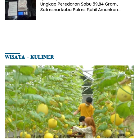
Ungkap Peredaran Sabu 39,84 Gram,
Satresnarkoba Polres Rohil Amankan
Seorang Tersangka
𝐖𝐈𝐒𝐀𝐓𝐀 – 𝐊𝐔𝐋𝐈𝐍𝐄𝐑