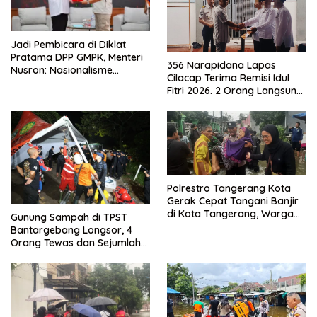
Jadi Pembicara di Diklat
Pratama DPP GMPK, Menteri
356 Narapidana Lapas
Nusron: Nasionalisme
Cilacap Terima Remisi Idul
Menjadikan Bangsa yang
Fitri 2026. 2 Orang Langsung
Kuat
Bebas
Polrestro Tangerang Kota
Gerak Cepat Tangani Banjir
di Kota Tangerang, Warga
Gunung Sampah di TPST
Dievakuasi dan Didirikan
Bantargebang Longsor, 4
Posko Siaga
Orang Tewas dan Sejumlah
Truk Tertimbun