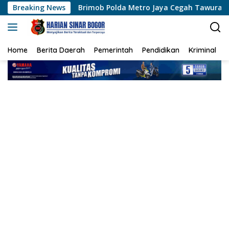
Langsung
Brimob Polda Metro Jaya Cegah Tawuran di Cipayung, Sita Be
Breaking News
ke
konten
Home
Berita Daerah
Pemerintah
Pendidikan
Kriminal