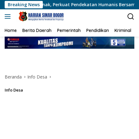
Langsung
inak, Perkuat Pendekatan Humanis Bersama Masyarakat
Breaking News
ke
konten
Home
Berita Daerah
Pemerintah
Pendidikan
Kriminal
Beranda
Info Desa
Info Desa