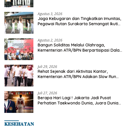
Championship 2026
Agustus 3, 2026
Jaga Kebugaran dan Tingkatkan Imunitas,
Pegawai Rutan Surakarta Semangat Ikuti
Senam Pagi
Agustus 2, 2026
Bangun Soliditas Melalui Olahraga,
Kementerian ATR/BPN Berpartisipasi Dalam
Turnamen Tenis Piala Gubernur DKI Jakarta
2026
Juli 29, 2026
Rehat Sejenak dari Aktivitas Kantor,
Kementerian ATR/BPN Adakan Slow Run
Rutin Sepulang Kerja
Juli 27, 2026
Berapa Hari Lagi ! Jakarta Jadi Pusat
Perhatian Taekwondo Dunia, Juara Dunia
Hingga Kampiun Asia Siap Berlaga di 8th
Asian Taekwondo Indonesia Open 2026
𝐊𝐄𝐒𝐄𝐇𝐀𝐓𝐀𝐍