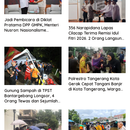
Jadi Pembicara di Diklat
Pratama DPP GMPK, Menteri
356 Narapidana Lapas
Nusron: Nasionalisme
Cilacap Terima Remisi Idul
Menjadikan Bangsa yang
Fitri 2026. 2 Orang Langsung
Kuat
Bebas
Polrestro Tangerang Kota
Gerak Cepat Tangani Banjir
di Kota Tangerang, Warga
Gunung Sampah di TPST
Dievakuasi dan Didirikan
Bantargebang Longsor, 4
Posko Siaga
Orang Tewas dan Sejumlah
Truk Tertimbun