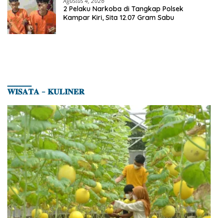
Agustus 4, 2026
2 Pelaku Narkoba di Tangkap Polsek
Kampar Kiri, Sita 12.07 Gram Sabu
𝐖𝐈𝐒𝐀𝐓𝐀 – 𝐊𝐔𝐋𝐈𝐍𝐄𝐑