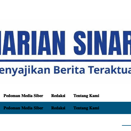
𝐏𝐞𝐝𝐨𝐦𝐚𝐧 𝐌𝐞𝐝𝐢𝐚 𝐒𝐢𝐛𝐞𝐫
𝐑𝐞𝐝𝐚𝐤𝐬𝐢
𝐓𝐞𝐧𝐭𝐚𝐧𝐠 𝐊𝐚𝐦𝐢
𝐏𝐞𝐝𝐨𝐦𝐚𝐧 𝐌𝐞𝐝𝐢𝐚 𝐒𝐢𝐛𝐞𝐫
𝐑𝐞𝐝𝐚𝐤𝐬𝐢
𝐓𝐞𝐧𝐭𝐚𝐧𝐠 𝐊𝐚𝐦𝐢