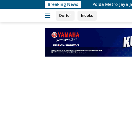
Langsung
Polda Metro Jaya Jelaskan Temuan 996 Benda Me
Breaking News
ke
konten
Daftar
Indeks
tutup