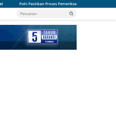
oses Pemeriksaan Personel di Aceh Dilaksanakan Secara Profesio
tutup