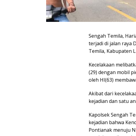
Sengah Temila, Haria
terjadi di jalan ra
Temila, Kabupaten L
Kecelakaan melibatk
(29) dengan mobil p
oleh HI(63) membawa
Akibat dari kecelak
kejadian dan satu a
Kapolsek Sengah Tem
kejadian bahwa Kend
Pontianak menuju Ng