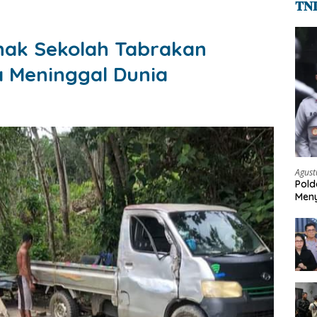
𝐓𝐍
nak Sekolah Tabrakan
a Meninggal Dunia
Agust
Pold
Meny