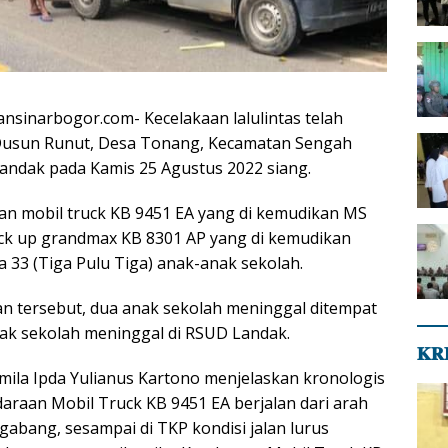
nsinarbogor.com- Kecelakaan lalulintas telah
ya Dusun Runut, Desa Tonang, Kecamatan Sengah
andak pada Kamis 25 Agustus 2022 siang.
an mobil truck KB 9451 EA yang di kemudikan MS
ick up grandmax KB 8301 AP yang di kemudikan
 33 (Tiga Pulu Tiga) anak-anak sekolah.
aan tersebut, dua anak sekolah meninggal ditempat
nak sekolah meninggal di RSUD Landak.
𝐊𝐑
ila Ipda Yulianus Kartono menjelaskan kronologis
araan Mobil Truck KB 9451 EA berjalan dari arah
abang, sesampai di TKP kondisi jalan lurus