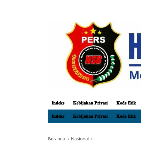
𝐈𝐧𝐝𝐞𝐤𝐬
𝐊𝐞𝐛𝐢𝐣𝐚𝐤𝐚𝐧 𝐏𝐫𝐢𝐯𝐚𝐬𝐢
𝐊𝐨𝐝𝐞 𝐄𝐭𝐢𝐤
𝐈𝐧𝐝𝐞𝐤𝐬
𝐊𝐞𝐛𝐢𝐣𝐚𝐤𝐚𝐧 𝐏𝐫𝐢𝐯𝐚𝐬𝐢
𝐊𝐨𝐝𝐞 𝐄𝐭𝐢𝐤
Beranda
Nasional