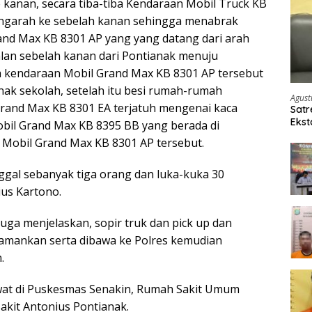
 kanan, secara tiba-tiba Kendaraan Mobil Truck KB
engarah ke sebelah kanan sehingga menabrak
nd Max KB 8301 AP yang yang datang dari arah
jalan sebelah kanan dari Pontianak menuju
kendaraan Mobil Grand Max KB 8301 AP tersebut
k sekolah, setelah itu besi rumah-rumah
Agust
rand Max KB 8301 EA terjatuh mengenai kaca
Satr
Ekst
bil Grand Max KB 8395 BB yang berada di
Etom
Mobil Grand Max KB 8301 AP tersebut.
gal sebanyak tiga orang dan luka-kuka 30
ius Kartono.
juga menjelaskan, sopir truk dan pick up dan
amankan serta dibawa ke Polres kemudian
.
awat di Puskesmas Senakin, Rumah Sakit Umum
kit Antonius Pontianak.