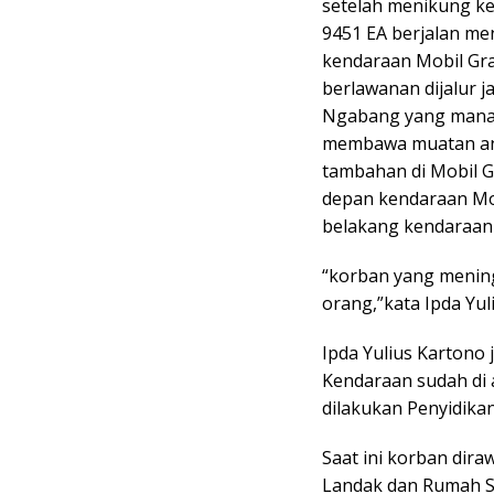
setelah menikung ke
9451 EA berjalan m
kendaraan Mobil Gra
berlawanan dijalur 
Ngabang yang mana 
membawa muatan ana
tambahan di Mobil G
depan kendaraan Mo
belakang kendaraan 
“korban yang mening
orang,”kata Ipda Yul
Ipda Yulius Kartono 
Kendaraan sudah di 
dilakukan Penyidikan
Saat ini korban dir
Landak dan Rumah Sa