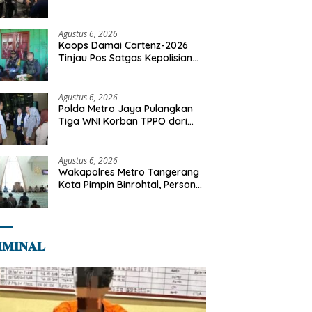
Motor Diamankan di Jakarta
Timur
Agustus 6, 2026
Kaops Damai Cartenz-2026
Tinjau Pos Satgas Kepolisian
Ops Damai Cartenz di Sinak,
Perkuat Pendekatan Humanis
Bersama Masyarakat
Agustus 6, 2026
Polda Metro Jaya Pulangkan
Tiga WNI Korban TPPO dari
Libya
Agustus 6, 2026
Wakapolres Metro Tangerang
Kota Pimpin Binrohtal, Personel
Diajak Perkuat Integritas dan
Bekal Akhirat
𝐌𝐈𝐍𝐀𝐋