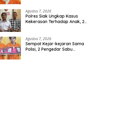
Berencana, Seorang Pria
Berhasil Diamankan
Agustus 7, 2026
Polres Siak Ungkap Kasus
Kekerasan Terhadap Anak, 2
Tersangka Diamankan
Agustus 7, 2026
Sempat Kejar-kejaran Sama
Polisi, 2 Pengedar Sabu
Diringkus Satresnarkoba
Polres Inhu