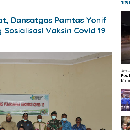
𝐓𝐍
t, Dansatgas Pamtas Yonif
Sosialisasi Vaksin Covid 19
Agust
Pos 
Kot