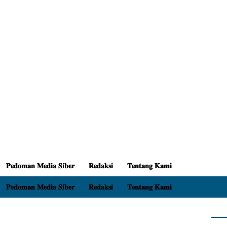
𝐏𝐞𝐝𝐨𝐦𝐚𝐧 𝐌𝐞𝐝𝐢𝐚 𝐒𝐢𝐛𝐞𝐫
𝐑𝐞𝐝𝐚𝐤𝐬𝐢
𝐓𝐞𝐧𝐭𝐚𝐧𝐠 𝐊𝐚𝐦𝐢
𝐏𝐞𝐝𝐨𝐦𝐚𝐧 𝐌𝐞𝐝𝐢𝐚 𝐒𝐢𝐛𝐞𝐫
𝐑𝐞𝐝𝐚𝐤𝐬𝐢
𝐓𝐞𝐧𝐭𝐚𝐧𝐠 𝐊𝐚𝐦𝐢