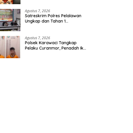
Etomidate dari Seorang Pria
Agustus 7, 2026
Satreskrim Polres Pelalawan
Ungkap dan Tahan 1
Tersangka Kasus Tindak
Pidana Karhutla di Kerumutan
Agustus 7, 2026
Polsek Karawaci Tangkap
Pelaku Curanmor, Penadah Ikut
Diamankan