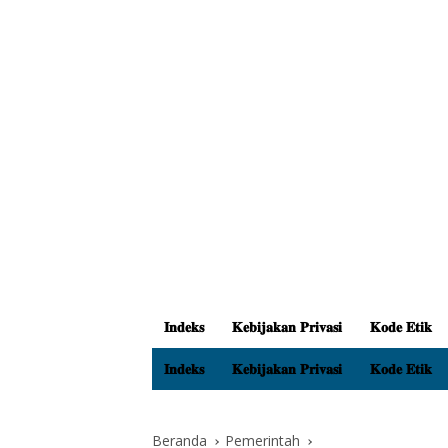
𝐈𝐧𝐝𝐞𝐤𝐬
𝐊𝐞𝐛𝐢𝐣𝐚𝐤𝐚𝐧 𝐏𝐫𝐢𝐯𝐚𝐬𝐢
𝐊𝐨𝐝𝐞 𝐄𝐭𝐢𝐤
𝐈𝐧𝐝𝐞𝐤𝐬
𝐊𝐞𝐛𝐢𝐣𝐚𝐤𝐚𝐧 𝐏𝐫𝐢𝐯𝐚𝐬𝐢
𝐊𝐨𝐝𝐞 𝐄𝐭𝐢𝐤
Beranda
Pemerintah