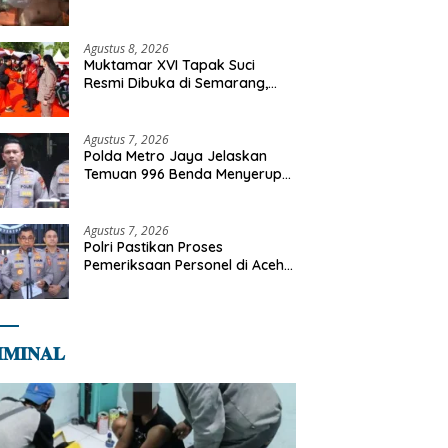
Tangani Kebakaran Gedung
Bapenda
Agustus 8, 2026
Muktamar XVI Tapak Suci
Resmi Dibuka di Semarang,
Kapolri Terima Anugerah
Anggota Kehormatan
Agustus 7, 2026
Polda Metro Jaya Jelaskan
Temuan 996 Benda Menyerupai
Senjata di Yayasan Jaksel
Agustus 7, 2026
Polri Pastikan Proses
Pemeriksaan Personel di Aceh
Dilaksanakan Secara
Profesional dan Transparan
𝐌𝐈𝐍𝐀𝐋