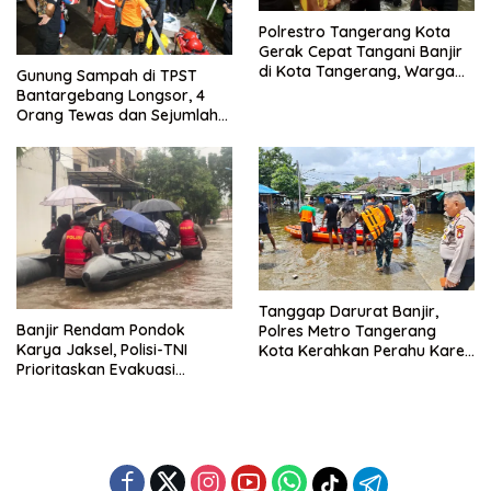
Polrestro Tangerang Kota
Gerak Cepat Tangani Banjir
di Kota Tangerang, Warga
Gunung Sampah di TPST
Dievakuasi dan Didirikan
Bantargebang Longsor, 4
Posko Siaga
Orang Tewas dan Sejumlah
Truk Tertimbun
Tanggap Darurat Banjir,
Banjir Rendam Pondok
Polres Metro Tangerang
Karya Jaksel, Polisi-TNI
Kota Kerahkan Perahu Karet
Prioritaskan Evakuasi
Evakuasi Warga Jatiuwung
Kelompok Rentan