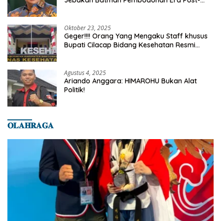
Jebakan Batman Pembodohan Era Post-
Truth
Oktober 23, 2025
Geger!!!! Orang Yang Mengaku Staff khusus
Bupati Cilacap Bidang Kesehatan Resmi
Dilaporkan Ke Dinas Kesehatan Kab.
Banyumas
Agustus 4, 2025
Ariando Anggara: HIMAROHU Bukan Alat
Politik!
𝐎𝐋𝐀𝐇𝐑𝐀𝐆𝐀