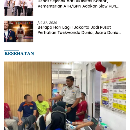
Rehat Sejenak dari Aktivitas Kantor,
Kementerian ATR/BPN Adakan Slow Run
Rutin Sepulang Kerja
Juli 27, 2026
Berapa Hari Lagi ! Jakarta Jadi Pusat
Perhatian Taekwondo Dunia, Juara Dunia
Hingga Kampiun Asia Siap Berlaga di 8th
Asian Taekwondo Indonesia Open 2026
𝐊𝐄𝐒𝐄𝐇𝐀𝐓𝐀𝐍