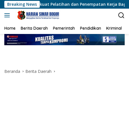
Langsung
uat Pelatihan dan Penempatan Kerja Bagi Penyandang Disabili
Breaking News
ke
konten
Home
Berita Daerah
Pemerintah
Pendidikan
Kriminal
Beranda
Berita Daerah