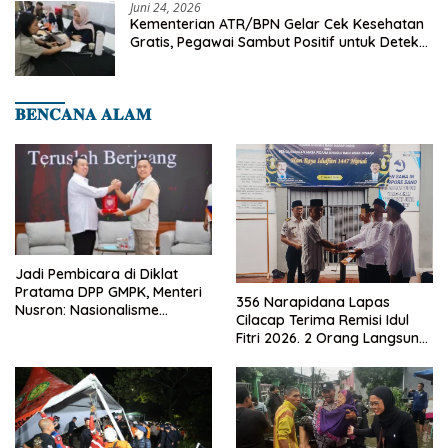
Juni 24, 2026
Kementerian ATR/BPN Gelar Cek Kesehatan
Gratis, Pegawai Sambut Positif untuk Deteksi
Dini Penyakit
𝐁𝐄𝐍𝐂𝐀𝐍𝐀 𝐀𝐋𝐀𝐌
Jadi Pembicara di Diklat
Pratama DPP GMPK, Menteri
356 Narapidana Lapas
Nusron: Nasionalisme
Cilacap Terima Remisi Idul
Menjadikan Bangsa yang
Fitri 2026. 2 Orang Langsung
Kuat
Bebas