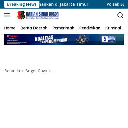
Langsung
mankan di Jakarta Timur
Breaking News
Polsek Sungai Sembilan Ungk
ke
konten
Home
Berita Daerah
Pemerintah
Pendidikan
Kriminal
Beranda
Bogor Raya