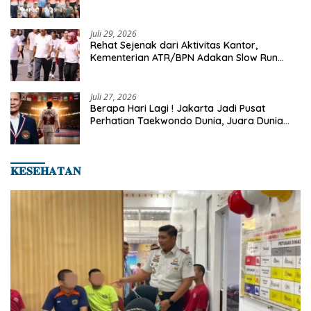
Turnamen Tenis Piala Gubernur DKI Jakarta
2026
Juli 29, 2026
Rehat Sejenak dari Aktivitas Kantor,
Kementerian ATR/BPN Adakan Slow Run
Rutin Sepulang Kerja
Juli 27, 2026
Berapa Hari Lagi ! Jakarta Jadi Pusat
Perhatian Taekwondo Dunia, Juara Dunia
Hingga Kampiun Asia Siap Berlaga di 8th
Asian Taekwondo Indonesia Open 2026
𝐊𝐄𝐒𝐄𝐇𝐀𝐓𝐀𝐍