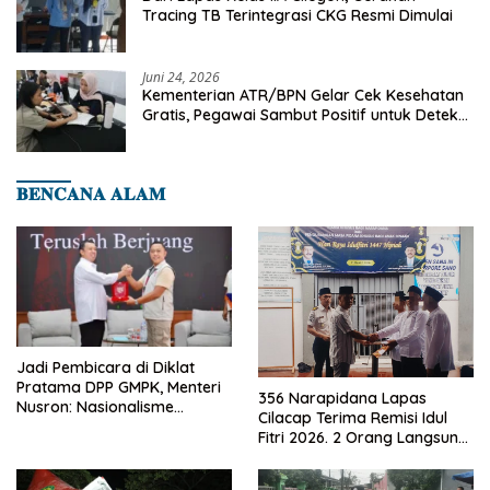
Tracing TB Terintegrasi CKG Resmi Dimulai
Juni 24, 2026
Kementerian ATR/BPN Gelar Cek Kesehatan
Gratis, Pegawai Sambut Positif untuk Deteksi
Dini Penyakit
𝐁𝐄𝐍𝐂𝐀𝐍𝐀 𝐀𝐋𝐀𝐌
Jadi Pembicara di Diklat
Pratama DPP GMPK, Menteri
356 Narapidana Lapas
Nusron: Nasionalisme
Cilacap Terima Remisi Idul
Menjadikan Bangsa yang
Fitri 2026. 2 Orang Langsung
Kuat
Bebas