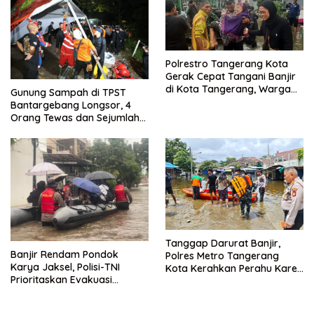
Polrestro Tangerang Kota
Gerak Cepat Tangani Banjir
di Kota Tangerang, Warga
Gunung Sampah di TPST
Dievakuasi dan Didirikan
Bantargebang Longsor, 4
Posko Siaga
Orang Tewas dan Sejumlah
Truk Tertimbun
Tanggap Darurat Banjir,
Banjir Rendam Pondok
Polres Metro Tangerang
Karya Jaksel, Polisi-TNI
Kota Kerahkan Perahu Karet
Prioritaskan Evakuasi
Evakuasi Warga Jatiuwung
Kelompok Rentan