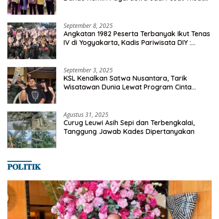
dan Ekonomi Desa
September 8, 2025
Angkatan 1982 Peserta Terbanyak Ikut Tenas
IV di Yogyakarta, Kadis Pariwisata DIY :
Milyaran Rupiah Dibelanjakan Ribuan Alumni
SMANSA Makassar
September 3, 2025
KSL Kenalkan Satwa Nusantara, Tarik
Wisatawan Dunia Lewat Program Cinta
Satwa
Agustus 31, 2025
Curug Leuwi Asih Sepi dan Terbengkalai,
Tanggung Jawab Kades Dipertanyakan
𝐏𝐎𝐋𝐈𝐓𝐈𝐊