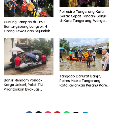
Polrestro Tangerang Kota
Gerak Cepat Tangani Banjir
di Kota Tangerang, Warga
Gunung Sampah di TPST
Dievakuasi dan Didirikan
Bantargebang Longsor, 4
Posko Siaga
Orang Tewas dan Sejumlah
Truk Tertimbun
Tanggap Darurat Banjir,
Banjir Rendam Pondok
Polres Metro Tangerang
Karya Jaksel, Polisi-TNI
Kota Kerahkan Perahu Karet
Prioritaskan Evakuasi
Evakuasi Warga Jatiuwung
Kelompok Rentan