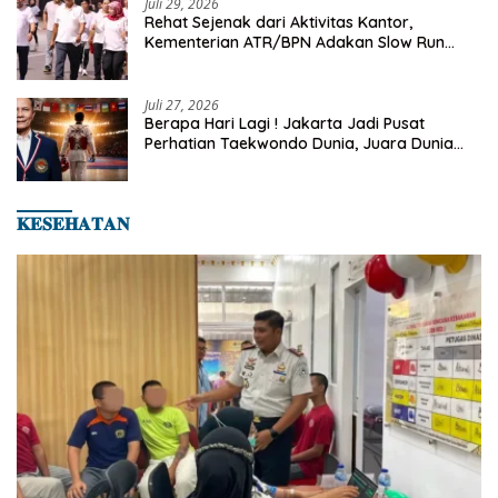
Juli 29, 2026
Rehat Sejenak dari Aktivitas Kantor,
Kementerian ATR/BPN Adakan Slow Run
Rutin Sepulang Kerja
Juli 27, 2026
Berapa Hari Lagi ! Jakarta Jadi Pusat
Perhatian Taekwondo Dunia, Juara Dunia
Hingga Kampiun Asia Siap Berlaga di 8th
Asian Taekwondo Indonesia Open 2026
𝐊𝐄𝐒𝐄𝐇𝐀𝐓𝐀𝐍