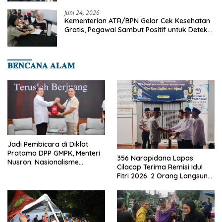
Juni 24, 2026
Kementerian ATR/BPN Gelar Cek Kesehatan
Gratis, Pegawai Sambut Positif untuk Deteksi
Dini Penyakit
𝐁𝐄𝐍𝐂𝐀𝐍𝐀 𝐀𝐋𝐀𝐌
Jadi Pembicara di Diklat
Pratama DPP GMPK, Menteri
356 Narapidana Lapas
Nusron: Nasionalisme
Cilacap Terima Remisi Idul
Menjadikan Bangsa yang
Fitri 2026. 2 Orang Langsung
Kuat
Bebas