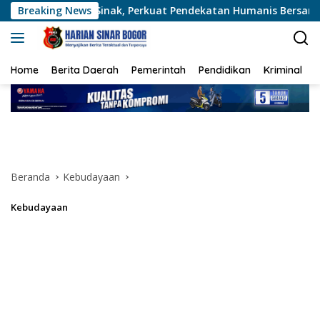
Langsung
Sinak, Perkuat Pendekatan Humanis Bersama Masyarakat
Breaking News
ke
konten
Home
Berita Daerah
Pemerintah
Pendidikan
Kriminal
Beranda
Kebudayaan
Kebudayaan