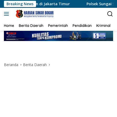
Langsung
an di Jakarta Timur
Breaking News
Polsek Sungai Sembilan Ungkap K
ke
konten
Home
Berita Daerah
Pemerintah
Pendidikan
Kriminal
Beranda
Berita Daerah