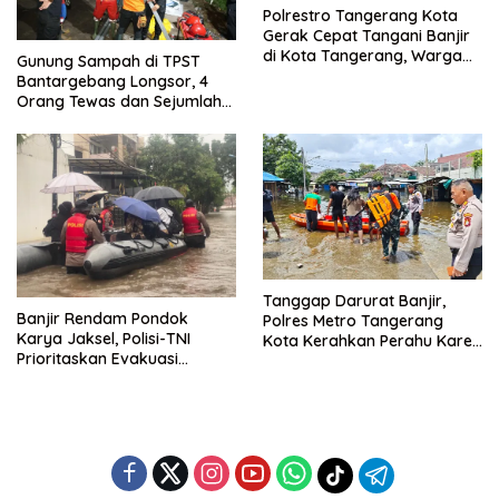
Polrestro Tangerang Kota
Gerak Cepat Tangani Banjir
di Kota Tangerang, Warga
Gunung Sampah di TPST
Dievakuasi dan Didirikan
Bantargebang Longsor, 4
Posko Siaga
Orang Tewas dan Sejumlah
Truk Tertimbun
Tanggap Darurat Banjir,
Banjir Rendam Pondok
Polres Metro Tangerang
Karya Jaksel, Polisi-TNI
Kota Kerahkan Perahu Karet
Prioritaskan Evakuasi
Evakuasi Warga Jatiuwung
Kelompok Rentan