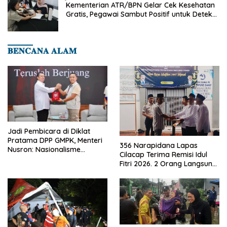
Kementerian ATR/BPN Gelar Cek Kesehatan
Gratis, Pegawai Sambut Positif untuk Deteksi
Dini Penyakit
𝐁𝐄𝐍𝐂𝐀𝐍𝐀 𝐀𝐋𝐀𝐌
Jadi Pembicara di Diklat
Pratama DPP GMPK, Menteri
356 Narapidana Lapas
Nusron: Nasionalisme
Cilacap Terima Remisi Idul
Menjadikan Bangsa yang
Fitri 2026. 2 Orang Langsung
Kuat
Bebas