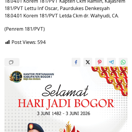
18.04.01 Korem 181/PVT Kapten Ckm Ramlin, Kajasrem
181/PVT Lettu Inf Oscar, Paurdukes Denkesyah
18.04.01 Korem 181/PVT Letda Ckm dr. Wahyudi, CA.
(Penrem 181/PVT)
Post Views:
594