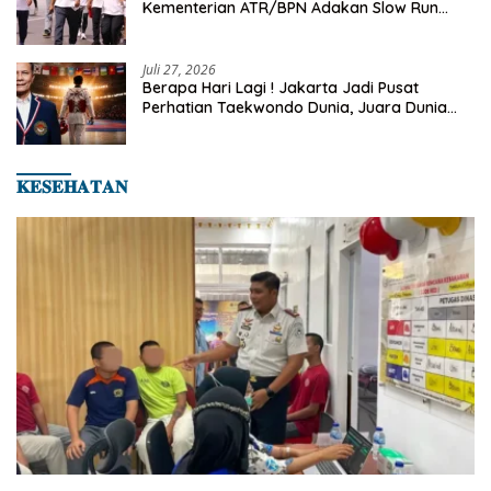
Kementerian ATR/BPN Adakan Slow Run
Rutin Sepulang Kerja
Juli 27, 2026
Berapa Hari Lagi ! Jakarta Jadi Pusat
Perhatian Taekwondo Dunia, Juara Dunia
Hingga Kampiun Asia Siap Berlaga di 8th
Asian Taekwondo Indonesia Open 2026
𝐊𝐄𝐒𝐄𝐇𝐀𝐓𝐀𝐍