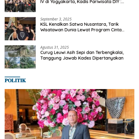
IV di Yogyakarta, Kadis Pariwisata DIY :
Milyaran Rupiah Dibelanjakan Ribuan Alumni
SMANSA Makassar
September 3, 2025
KSL Kenalkan Satwa Nusantara, Tarik
Wisatawan Dunia Lewat Program Cinta
Satwa
Agustus 31, 2025
Curug Leuwi Asih Sepi dan Terbengkalai,
Tanggung Jawab Kades Dipertanyakan
𝐏𝐎𝐋𝐈𝐓𝐈𝐊