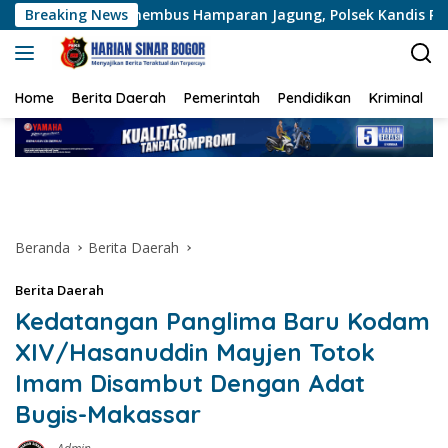
Langsung
embus Hamparan Jagung, Polsek Kandis Pastikan Ketahanan 
Breaking News
ke
konten
Home
Berita Daerah
Pemerintah
Pendidikan
Kriminal
Beranda
Berita Daerah
Berita Daerah
Kedatangan Panglima Baru Kodam
XIV/Hasanuddin Mayjen Totok
Imam Disambut Dengan Adat
Bugis-Makassar