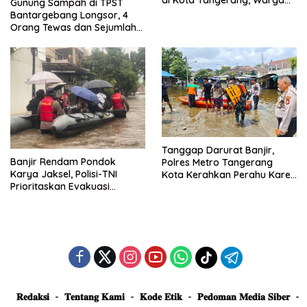
Gunung Sampah di TPST
Dievakuasi dan Didirikan
Bantargebang Longsor, 4
Posko Siaga
Orang Tewas dan Sejumlah
Truk Tertimbun
Tanggap Darurat Banjir,
Banjir Rendam Pondok
Polres Metro Tangerang
Karya Jaksel, Polisi-TNI
Kota Kerahkan Perahu Karet
Prioritaskan Evakuasi
Evakuasi Warga Jatiuwung
Kelompok Rentan
𝐑𝐞𝐝𝐚𝐤𝐬𝐢
𝐓𝐞𝐧𝐭𝐚𝐧𝐠 𝐊𝐚𝐦𝐢
𝐊𝐨𝐝𝐞 𝐄𝐭𝐢𝐤
𝐏𝐞𝐝𝐨𝐦𝐚𝐧 𝐌𝐞𝐝𝐢𝐚 𝐒𝐢𝐛𝐞𝐫