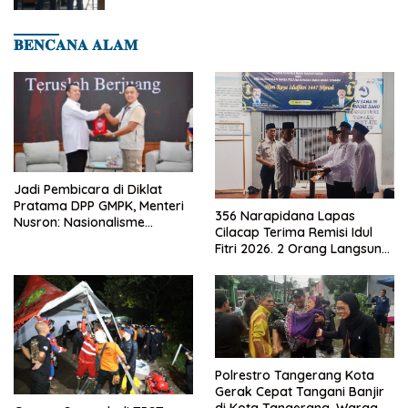
𝐁𝐄𝐍𝐂𝐀𝐍𝐀 𝐀𝐋𝐀𝐌
Jadi Pembicara di Diklat
Pratama DPP GMPK, Menteri
356 Narapidana Lapas
Nusron: Nasionalisme
Cilacap Terima Remisi Idul
Menjadikan Bangsa yang
Fitri 2026. 2 Orang Langsung
Kuat
Bebas
Polrestro Tangerang Kota
Gerak Cepat Tangani Banjir
di Kota Tangerang, Warga