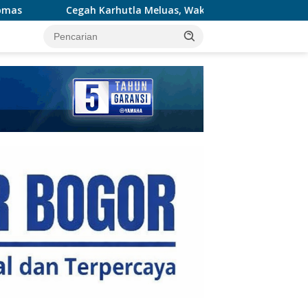
a Meluas, Wakapolda Riau dan Irdam XIX/TT Turun Langsung Pa
tutup