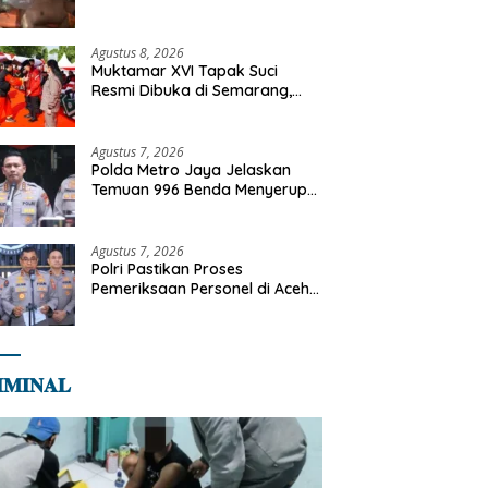
Tangani Kebakaran Gedung
Bapenda
Agustus 8, 2026
Muktamar XVI Tapak Suci
Resmi Dibuka di Semarang,
Kapolri Terima Anugerah
Anggota Kehormatan
Agustus 7, 2026
Polda Metro Jaya Jelaskan
Temuan 996 Benda Menyerupai
Senjata di Yayasan Jaksel
Agustus 7, 2026
Polri Pastikan Proses
Pemeriksaan Personel di Aceh
Dilaksanakan Secara
Profesional dan Transparan
𝐌𝐈𝐍𝐀𝐋