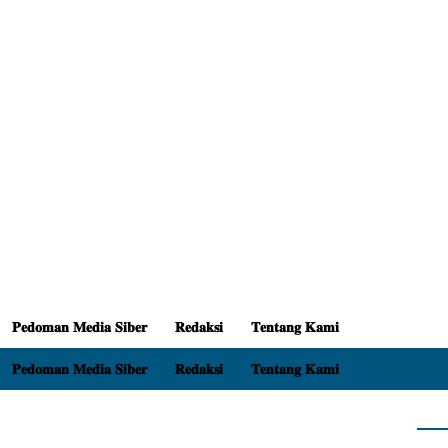
𝐏𝐞𝐝𝐨𝐦𝐚𝐧 𝐌𝐞𝐝𝐢𝐚 𝐒𝐢𝐛𝐞𝐫
𝐑𝐞𝐝𝐚𝐤𝐬𝐢
𝐓𝐞𝐧𝐭𝐚𝐧𝐠 𝐊𝐚𝐦𝐢
𝐏𝐞𝐝𝐨𝐦𝐚𝐧 𝐌𝐞𝐝𝐢𝐚 𝐒𝐢𝐛𝐞𝐫
𝐑𝐞𝐝𝐚𝐤𝐬𝐢
𝐓𝐞𝐧𝐭𝐚𝐧𝐠 𝐊𝐚𝐦𝐢