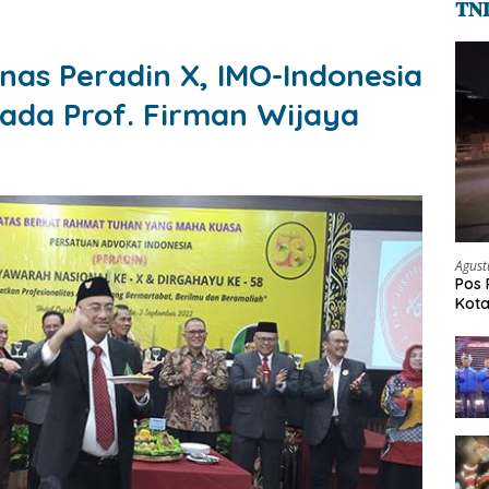
𝐓𝐍
unas Peradin X, IMO-Indonesia
ada Prof. Firman Wijaya
Agust
Pos 
Kot