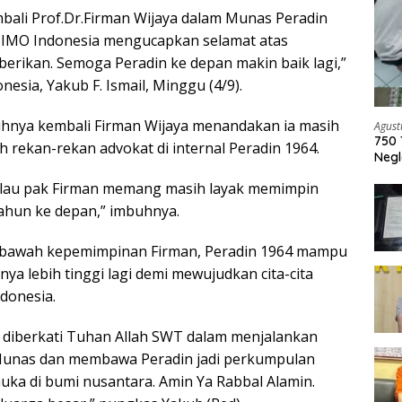
mbali Prof.Dr.Firman Wijaya dalam Munas Peradin
i IMO Indonesia mengucapkan selamat atas
berikan. Semoga Peradin ke depan makin baik lagi,”
esia, Yakub F. Ismail, Minggu (4/9).
ilihnya kembali Firman Wijaya menandakan ia masih
Agust
750 
h rekan-rekan advokat di internal Peradin 1964.
Negl
alau pak Firman memang masih layak memimpin
tahun ke depan,” imbuhnya.
di bawah kepemimpinan Firman, Peradin 1964 mampu
a lebih tinggi lagi demi mewujudkan cita-cita
donesia.
 diberkati Tuhan Allah SWT dalam menjalankan
unas dan membawa Peradin jadi perkumpulan
uka di bumi nusantara. Amin Ya Rabbal Alamin.