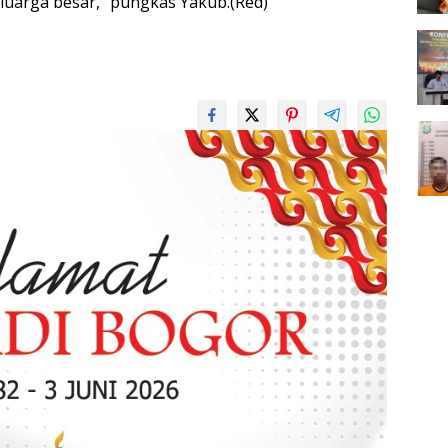
eluarga besar,” pungkas Yakub.(Red)