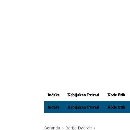
𝐈𝐧𝐝𝐞𝐤𝐬
𝐊𝐞𝐛𝐢𝐣𝐚𝐤𝐚𝐧 𝐏𝐫𝐢𝐯𝐚𝐬𝐢
𝐊𝐨𝐝𝐞 𝐄𝐭𝐢𝐤
𝐈𝐧𝐝𝐞𝐤𝐬
𝐊𝐞𝐛𝐢𝐣𝐚𝐤𝐚𝐧 𝐏𝐫𝐢𝐯𝐚𝐬𝐢
𝐊𝐨𝐝𝐞 𝐄𝐭𝐢𝐤
Beranda
Berita Daerah