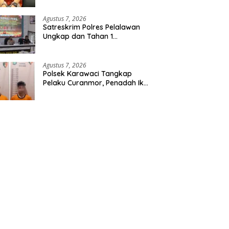
Etomidate dari Seorang Pria
Agustus 7, 2026
Satreskrim Polres Pelalawan
Ungkap dan Tahan 1
Tersangka Kasus Tindak
Pidana Karhutla di Kerumutan
Agustus 7, 2026
Polsek Karawaci Tangkap
Pelaku Curanmor, Penadah Ikut
Diamankan