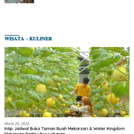
𝐖𝐈𝐒𝐀𝐓𝐀 – 𝐊𝐔𝐋𝐈𝐍𝐄𝐑
Maret 20, 2026
Intip Jadwal Buka Taman Buah Mekarsari & Water Kingdom