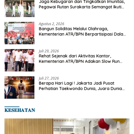
Jaga Kebugaran dan Tingkatkan Imunitas,
Pegawai Rutan Surakarta Semangat Ikuti
Senam Pagi
Agustus 2, 2026
Bangun Soliditas Melalui Olahraga,
Kementerian ATR/BPN Berpartisipasi Dalam
Turnamen Tenis Piala Gubernur DKI Jakarta
2026
Juli 29, 2026
Rehat Sejenak dari Aktivitas Kantor,
Kementerian ATR/BPN Adakan Slow Run
Rutin Sepulang Kerja
Juli 27, 2026
Berapa Hari Lagi ! Jakarta Jadi Pusat
Perhatian Taekwondo Dunia, Juara Dunia
Hingga Kampiun Asia Siap Berlaga di 8th
Asian Taekwondo Indonesia Open 2026
𝐊𝐄𝐒𝐄𝐇𝐀𝐓𝐀𝐍