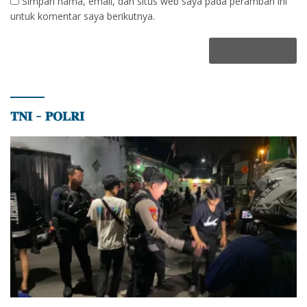
Simpan nama, email, dan situs web saya pada peramban ini
untuk komentar saya berikutnya.
𝐓𝐍𝐈 – 𝐏𝐎𝐋𝐑𝐈