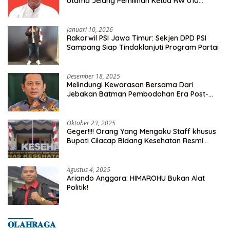
Utama Jelang Pemilihan Ketua RW 010
Kelurahan Tanah Baru
Januari 10, 2026
Rakorwil PSI Jawa Timur: Sekjen DPD PSI
Sampang Siap Tindaklanjuti Program Partai
Desember 18, 2025
Melindungi Kewarasan Bersama Dari
Jebakan Batman Pembodohan Era Post-
Truth
Oktober 23, 2025
Geger!!!! Orang Yang Mengaku Staff khusus
Bupati Cilacap Bidang Kesehatan Resmi
Dilaporkan Ke Dinas Kesehatan Kab.
Banyumas
Agustus 4, 2025
Ariando Anggara: HIMAROHU Bukan Alat
Politik!
𝐎𝐋𝐀𝐇𝐑𝐀𝐆𝐀