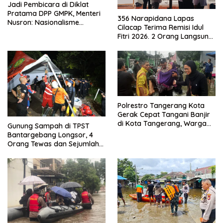
Jadi Pembicara di Diklat
Pratama DPP GMPK, Menteri
356 Narapidana Lapas
Nusron: Nasionalisme
Cilacap Terima Remisi Idul
Menjadikan Bangsa yang
Fitri 2026. 2 Orang Langsung
Kuat
Bebas
Polrestro Tangerang Kota
Gerak Cepat Tangani Banjir
di Kota Tangerang, Warga
Gunung Sampah di TPST
Dievakuasi dan Didirikan
Bantargebang Longsor, 4
Posko Siaga
Orang Tewas dan Sejumlah
Truk Tertimbun