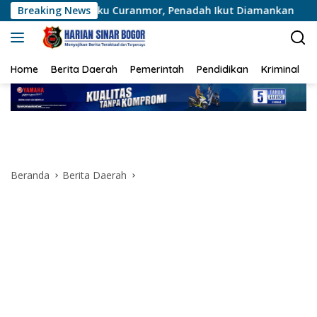
Langsung
aku Curanmor, Penadah Ikut Diamankan
Breaking News
Brimob Polda M
ke
konten
Home
Berita Daerah
Pemerintah
Pendidikan
Kriminal
Beranda
Berita Daerah