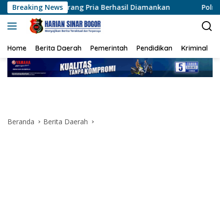
Langsung
g Pria Berhasil Diamankan
Breaking News
Polres Siak Ungkap Kasus 
ke
konten
Home
Berita Daerah
Pemerintah
Pendidikan
Kriminal
Beranda
Berita Daerah