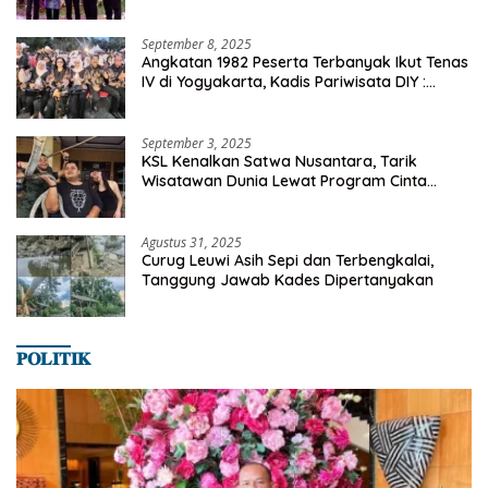
dan Ekonomi Desa
September 8, 2025
Angkatan 1982 Peserta Terbanyak Ikut Tenas
IV di Yogyakarta, Kadis Pariwisata DIY :
Milyaran Rupiah Dibelanjakan Ribuan Alumni
SMANSA Makassar
September 3, 2025
KSL Kenalkan Satwa Nusantara, Tarik
Wisatawan Dunia Lewat Program Cinta
Satwa
Agustus 31, 2025
Curug Leuwi Asih Sepi dan Terbengkalai,
Tanggung Jawab Kades Dipertanyakan
𝐏𝐎𝐋𝐈𝐓𝐈𝐊