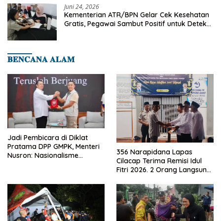
Juni 24, 2026
Kementerian ATR/BPN Gelar Cek Kesehatan
Gratis, Pegawai Sambut Positif untuk Deteksi
Dini Penyakit
𝐁𝐄𝐍𝐂𝐀𝐍𝐀 𝐀𝐋𝐀𝐌
Jadi Pembicara di Diklat
Pratama DPP GMPK, Menteri
356 Narapidana Lapas
Nusron: Nasionalisme
Cilacap Terima Remisi Idul
Menjadikan Bangsa yang
Fitri 2026. 2 Orang Langsung
Kuat
Bebas