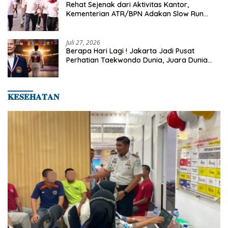
Rehat Sejenak dari Aktivitas Kantor,
Kementerian ATR/BPN Adakan Slow Run
Rutin Sepulang Kerja
Juli 27, 2026
Berapa Hari Lagi ! Jakarta Jadi Pusat
Perhatian Taekwondo Dunia, Juara Dunia
Hingga Kampiun Asia Siap Berlaga di 8th
Asian Taekwondo Indonesia Open 2026
𝐊𝐄𝐒𝐄𝐇𝐀𝐓𝐀𝐍