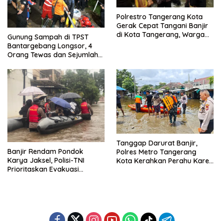
Polrestro Tangerang Kota
Gerak Cepat Tangani Banjir
di Kota Tangerang, Warga
Gunung Sampah di TPST
Dievakuasi dan Didirikan
Bantargebang Longsor, 4
Posko Siaga
Orang Tewas dan Sejumlah
Truk Tertimbun
Tanggap Darurat Banjir,
Banjir Rendam Pondok
Polres Metro Tangerang
Karya Jaksel, Polisi-TNI
Kota Kerahkan Perahu Karet
Prioritaskan Evakuasi
Evakuasi Warga Jatiuwung
Kelompok Rentan