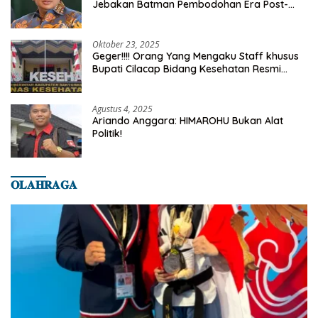
Jebakan Batman Pembodohan Era Post-
Truth
Oktober 23, 2025
Geger!!!! Orang Yang Mengaku Staff khusus
Bupati Cilacap Bidang Kesehatan Resmi
Dilaporkan Ke Dinas Kesehatan Kab.
Banyumas
Agustus 4, 2025
Ariando Anggara: HIMAROHU Bukan Alat
Politik!
𝐎𝐋𝐀𝐇𝐑𝐀𝐆𝐀