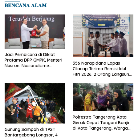
𝐁𝐄𝐍𝐂𝐀𝐍𝐀 𝐀𝐋𝐀𝐌
Jadi Pembicara di Diklat
Pratama DPP GMPK, Menteri
356 Narapidana Lapas
Nusron: Nasionalisme
Cilacap Terima Remisi Idul
Menjadikan Bangsa yang
Fitri 2026. 2 Orang Langsung
Kuat
Bebas
Polrestro Tangerang Kota
Gerak Cepat Tangani Banjir
di Kota Tangerang, Warga
Gunung Sampah di TPST
Dievakuasi dan Didirikan
Bantargebang Longsor, 4