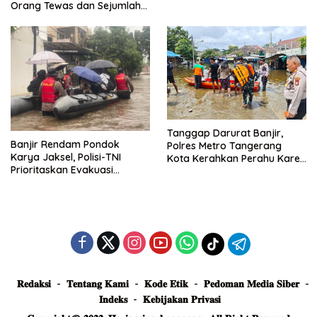
Posko Siaga
Orang Tewas dan Sejumlah
Truk Tertimbun
Tanggap Darurat Banjir,
Banjir Rendam Pondok
Polres Metro Tangerang
Karya Jaksel, Polisi-TNI
Kota Kerahkan Perahu Karet
Prioritaskan Evakuasi
Evakuasi Warga Jatiuwung
Kelompok Rentan
𝐑𝐞𝐝𝐚𝐤𝐬𝐢
𝐓𝐞𝐧𝐭𝐚𝐧𝐠 𝐊𝐚𝐦𝐢
𝐊𝐨𝐝𝐞 𝐄𝐭𝐢𝐤
𝐏𝐞𝐝𝐨𝐦𝐚𝐧 𝐌𝐞𝐝𝐢𝐚 𝐒𝐢𝐛𝐞𝐫
𝐈𝐧𝐝𝐞𝐤𝐬
𝐊𝐞𝐛𝐢𝐣𝐚𝐤𝐚𝐧 𝐏𝐫𝐢𝐯𝐚𝐬𝐢