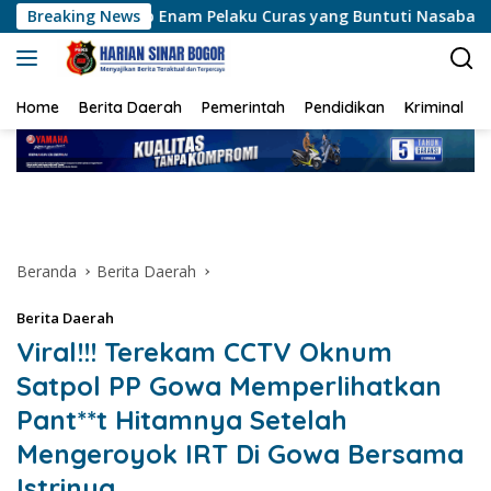
Langsung
Enam Pelaku Curas yang Buntuti Nasabah Bank
Breaking News
E-Spor
ke
konten
Home
Berita Daerah
Pemerintah
Pendidikan
Kriminal
Beranda
Berita Daerah
Berita Daerah
Viral!!! Terekam CCTV Oknum
Satpol PP Gowa Memperlihatkan
Pant**t Hitamnya Setelah
Mengeroyok IRT Di Gowa Bersama
Istrinya