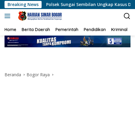
Langsung
Breaking News
Polsek Sungai Sembilan Ungkap Kasus Dugaan Percobaan P
ke
konten
Home
Berita Daerah
Pemerintah
Pendidikan
Kriminal
Beranda
Bogor Raya