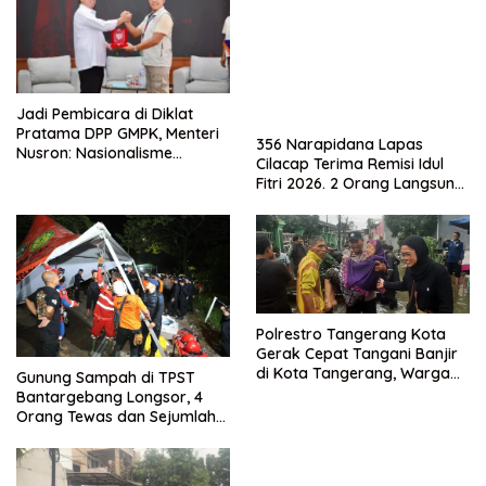
Jadi Pembicara di Diklat
Pratama DPP GMPK, Menteri
356 Narapidana Lapas
Nusron: Nasionalisme
Cilacap Terima Remisi Idul
Menjadikan Bangsa yang
Fitri 2026. 2 Orang Langsung
Kuat
Bebas
Polrestro Tangerang Kota
Gerak Cepat Tangani Banjir
di Kota Tangerang, Warga
Gunung Sampah di TPST
Dievakuasi dan Didirikan
Bantargebang Longsor, 4
Posko Siaga
Orang Tewas dan Sejumlah
Truk Tertimbun