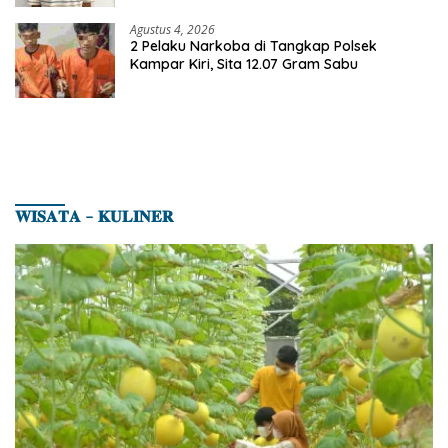
Agustus 4, 2026
2 Pelaku Narkoba di Tangkap Polsek
Kampar Kiri, Sita 12.07 Gram Sabu
𝐖𝐈𝐒𝐀𝐓𝐀 – 𝐊𝐔𝐋𝐈𝐍𝐄𝐑