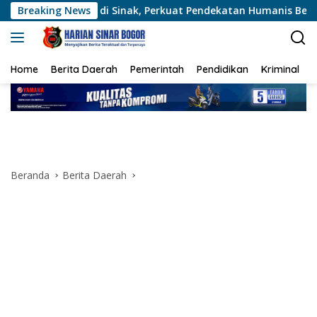
Langsung
 di Sinak, Perkuat Pendekatan Humanis Bersama Masyarakat
Breaking News
ke
konten
Home
Berita Daerah
Pemerintah
Pendidikan
Kriminal
Beranda
Berita Daerah