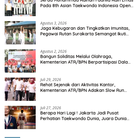
Serda Muhammad Raihan Fadhila Raih Emas
Pada 8th Asian Taekwondo Indonesia Open
Championship 2026
Agustus 3, 2026
Jaga Kebugaran dan Tingkatkan Imunitas,
Pegawai Rutan Surakarta Semangat Ikuti
Senam Pagi
Agustus 2, 2026
Bangun Soliditas Melalui Olahraga,
Kementerian ATR/BPN Berpartisipasi Dalam
Turnamen Tenis Piala Gubernur DKI Jakarta
2026
Juli 29, 2026
Rehat Sejenak dari Aktivitas Kantor,
Kementerian ATR/BPN Adakan Slow Run
Rutin Sepulang Kerja
Juli 27, 2026
Berapa Hari Lagi ! Jakarta Jadi Pusat
Perhatian Taekwondo Dunia, Juara Dunia
Hingga Kampiun Asia Siap Berlaga di 8th
Asian Taekwondo Indonesia Open 2026