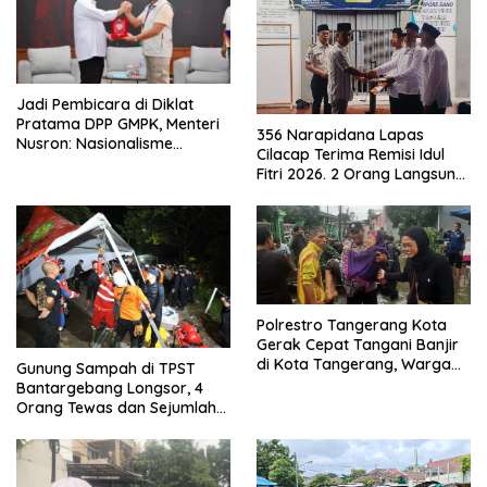
Jadi Pembicara di Diklat
Pratama DPP GMPK, Menteri
356 Narapidana Lapas
Nusron: Nasionalisme
Cilacap Terima Remisi Idul
Menjadikan Bangsa yang
Fitri 2026. 2 Orang Langsung
Kuat
Bebas
Polrestro Tangerang Kota
Gerak Cepat Tangani Banjir
di Kota Tangerang, Warga
Gunung Sampah di TPST
Dievakuasi dan Didirikan
Bantargebang Longsor, 4
Posko Siaga
Orang Tewas dan Sejumlah
Truk Tertimbun