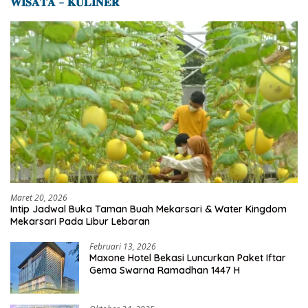
𝐖𝐈𝐒𝐀𝐓𝐀 – 𝐊𝐔𝐋𝐈𝐍𝐄𝐑
Maret 20, 2026
Intip Jadwal Buka Taman Buah Mekarsari & Water Kingdom
Mekarsari Pada Libur Lebaran
Februari 13, 2026
Maxone Hotel Bekasi Luncurkan Paket Iftar
Gema Swarna Ramadhan 1447 H