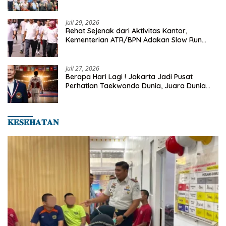
Turnamen Tenis Piala Gubernur DKI Jakarta
2026
Juli 29, 2026
Rehat Sejenak dari Aktivitas Kantor,
Kementerian ATR/BPN Adakan Slow Run
Rutin Sepulang Kerja
Juli 27, 2026
Berapa Hari Lagi ! Jakarta Jadi Pusat
Perhatian Taekwondo Dunia, Juara Dunia
Hingga Kampiun Asia Siap Berlaga di 8th
Asian Taekwondo Indonesia Open 2026
𝐊𝐄𝐒𝐄𝐇𝐀𝐓𝐀𝐍