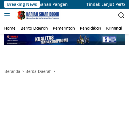
Langsung
hanan Pangan
Breaking News
Tindak Lanjut Pertemuan Presiden Prab
ke
konten
Home
Berita Daerah
Pemerintah
Pendidikan
Kriminal
Beranda
Berita Daerah