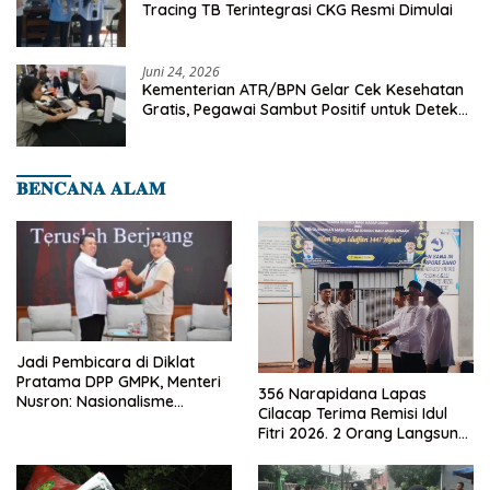
Tracing TB Terintegrasi CKG Resmi Dimulai
Juni 24, 2026
Kementerian ATR/BPN Gelar Cek Kesehatan
Gratis, Pegawai Sambut Positif untuk Deteksi
Dini Penyakit
𝐁𝐄𝐍𝐂𝐀𝐍𝐀 𝐀𝐋𝐀𝐌
Jadi Pembicara di Diklat
Pratama DPP GMPK, Menteri
356 Narapidana Lapas
Nusron: Nasionalisme
Cilacap Terima Remisi Idul
Menjadikan Bangsa yang
Fitri 2026. 2 Orang Langsung
Kuat
Bebas