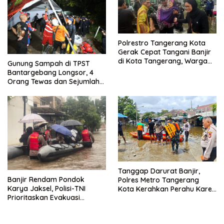
Polrestro Tangerang Kota
Gerak Cepat Tangani Banjir
di Kota Tangerang, Warga
Gunung Sampah di TPST
Dievakuasi dan Didirikan
Bantargebang Longsor, 4
Posko Siaga
Orang Tewas dan Sejumlah
Truk Tertimbun
Tanggap Darurat Banjir,
Banjir Rendam Pondok
Polres Metro Tangerang
Karya Jaksel, Polisi-TNI
Kota Kerahkan Perahu Karet
Prioritaskan Evakuasi
Evakuasi Warga Jatiuwung
Kelompok Rentan