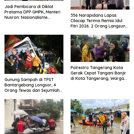
Jadi Pembicara di Diklat
Pratama DPP GMPK, Menteri
356 Narapidana Lapas
Nusron: Nasionalisme
Cilacap Terima Remisi Idul
Menjadikan Bangsa yang
Fitri 2026. 2 Orang Langsung
Kuat
Bebas
Polrestro Tangerang Kota
Gerak Cepat Tangani Banjir
di Kota Tangerang, Warga
Gunung Sampah di TPST
Dievakuasi dan Didirikan
Bantargebang Longsor, 4
Posko Siaga
Orang Tewas dan Sejumlah
Truk Tertimbun