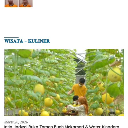
𝐖𝐈𝐒𝐀𝐓𝐀 – 𝐊𝐔𝐋𝐈𝐍𝐄𝐑
Maret 20, 2026
Intip Jadwal Buka Taman Buah Mekarsari & Water Kingdom