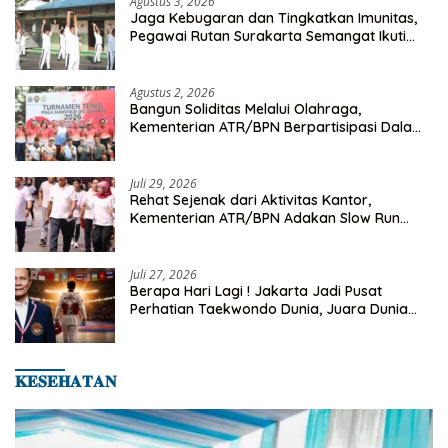
Agustus 3, 2026
Jaga Kebugaran dan Tingkatkan Imunitas,
Pegawai Rutan Surakarta Semangat Ikuti
Senam Pagi
Agustus 2, 2026
Bangun Soliditas Melalui Olahraga,
Kementerian ATR/BPN Berpartisipasi Dalam
Turnamen Tenis Piala Gubernur DKI Jakarta
2026
Juli 29, 2026
Rehat Sejenak dari Aktivitas Kantor,
Kementerian ATR/BPN Adakan Slow Run
Rutin Sepulang Kerja
Juli 27, 2026
Berapa Hari Lagi ! Jakarta Jadi Pusat
Perhatian Taekwondo Dunia, Juara Dunia
Hingga Kampiun Asia Siap Berlaga di 8th
Asian Taekwondo Indonesia Open 2026
𝐊𝐄𝐒𝐄𝐇𝐀𝐓𝐀𝐍