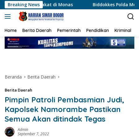
Langsung
at di Monas
Breaking News
Biddokkes Polda Metro Jaya Kerahkan Tim
ke
konten
Home
Berita Daerah
Pemerintah
Pendidikan
Kriminal
Beranda
Berita Daerah
Berita Daerah
Pimpin Patroli Pembasmian Judi,
Kapolsek Namorambe Pastikan
Semua Akan ditindak Tegas
Admin
September 7, 2022