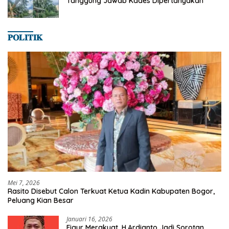
Tanggung Jawab Kades Dipertanyakan
𝐏𝐎𝐋𝐈𝐓𝐈𝐊
Mei 7, 2026
Rasito Disebut Calon Terkuat Ketua Kadin Kabupaten Bogor,
Peluang Kian Besar
Januari 16, 2026
Figur Merakyat, H.Ardianto Jadi Sorotan