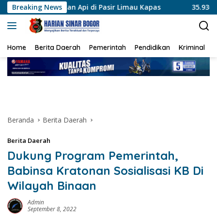
Langsung
 Api di Pasir Limau Kapas
Breaking News
35.936 Anak Muda Main Baren
ke
konten
Home
Berita Daerah
Pemerintah
Pendidikan
Kriminal
Beranda
Berita Daerah
Berita Daerah
Dukung Program Pemerintah,
Babinsa Kratonan Sosialisasi KB Di
Wilayah Binaan
Admin
September 8, 2022