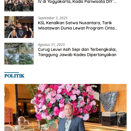
IV di Yogyakarta, Kadis Pariwisata DIY :
Milyaran Rupiah Dibelanjakan Ribuan Alumni
SMANSA Makassar
September 3, 2025
KSL Kenalkan Satwa Nusantara, Tarik
Wisatawan Dunia Lewat Program Cinta
Satwa
Agustus 31, 2025
Curug Leuwi Asih Sepi dan Terbengkalai,
Tanggung Jawab Kades Dipertanyakan
𝐏𝐎𝐋𝐈𝐓𝐈𝐊