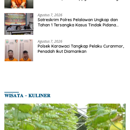
Etomidate dari Seorang Pria
Agustus 7, 2026
Satreskrim Polres Pelalawan Ungkap dan
Tahan 1 Tersangka Kasus Tindak Pidana
Karhutla di Kerumutan
Agustus 7, 2026
Polsek Karawaci Tangkap Pelaku Curanmor,
Penadah Ikut Diamankan
𝐖𝐈𝐒𝐀𝐓𝐀 – 𝐊𝐔𝐋𝐈𝐍𝐄𝐑