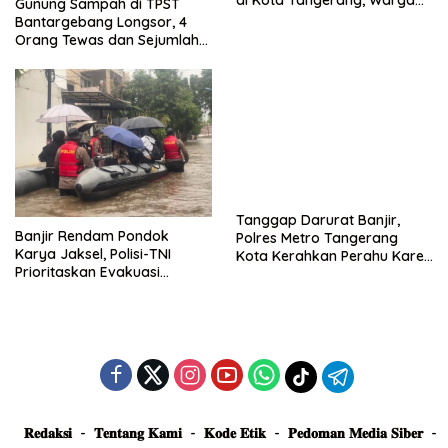
di Kota Tangerang, Warga
Gunung Sampah di TPST
Dievakuasi dan Didirikan
Bantargebang Longsor, 4
Posko Siaga
Orang Tewas dan Sejumlah
Truk Tertimbun
Tanggap Darurat Banjir,
Banjir Rendam Pondok
Polres Metro Tangerang
Karya Jaksel, Polisi-TNI
Kota Kerahkan Perahu Karet
Prioritaskan Evakuasi
Evakuasi Warga Jatiuwung
Kelompok Rentan
𝐑𝐞𝐝𝐚𝐤𝐬𝐢
𝐓𝐞𝐧𝐭𝐚𝐧𝐠 𝐊𝐚𝐦𝐢
𝐊𝐨𝐝𝐞 𝐄𝐭𝐢𝐤
𝐏𝐞𝐝𝐨𝐦𝐚𝐧 𝐌𝐞𝐝𝐢𝐚 𝐒𝐢𝐛𝐞𝐫