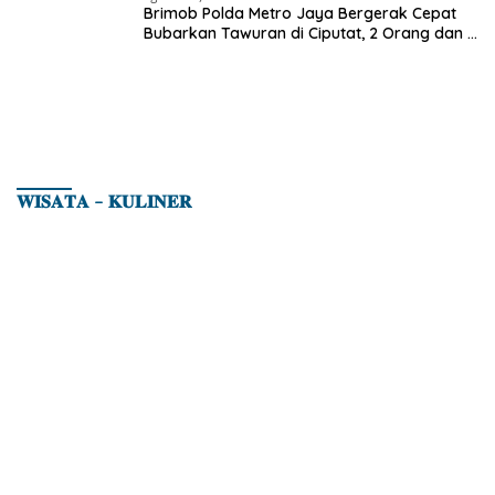
Brimob Polda Metro Jaya Bergerak Cepat
Bubarkan Tawuran di Ciputat, 2 Orang dan 3
Celurit Diamankan
𝐖𝐈𝐒𝐀𝐓𝐀 – 𝐊𝐔𝐋𝐈𝐍𝐄𝐑