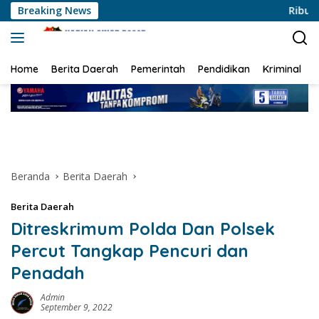
Langsung
Breaking News
Ribuan Personel D
ke
konten
Home
Berita Daerah
Pemerintah
Pendidikan
Kriminal
Beranda
Berita Daerah
Berita Daerah
Ditreskrimum Polda Dan Polsek
Percut Tangkap Pencuri dan
Penadah
Admin
September 9, 2022