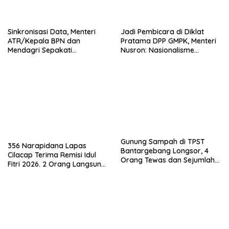
Sinkronisasi Data, Menteri
Jadi Pembicara di Diklat
ATR/Kepala BPN dan
Pratama DPP GMPK, Menteri
Mendagri Sepakati
Nusron: Nasionalisme
Pengintegrasian NIB dan NOP
Menjadikan Bangsa yang
Kuat
Gunung Sampah di TPST
356 Narapidana Lapas
Bantargebang Longsor, 4
Cilacap Terima Remisi Idul
Orang Tewas dan Sejumlah
Fitri 2026. 2 Orang Langsung
Truk Tertimbun
Bebas