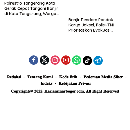
Polrestro Tangerang Kota
Gerak Cepat Tangani Banjir
di Kota Tangerang, Warga
Dievakuasi dan Didirikan
Banjir Rendam Pondok
Posko Siaga
Karya Jaksel, Polisi-TNI
Prioritaskan Evakuasi
Kelompok Rentan
𝐑𝐞𝐝𝐚𝐤𝐬𝐢
𝐓𝐞𝐧𝐭𝐚𝐧𝐠 𝐊𝐚𝐦𝐢
𝐊𝐨𝐝𝐞 𝐄𝐭𝐢𝐤
𝐏𝐞𝐝𝐨𝐦𝐚𝐧 𝐌𝐞𝐝𝐢𝐚 𝐒𝐢𝐛𝐞𝐫
𝐈𝐧𝐝𝐞𝐤𝐬
𝐊𝐞𝐛𝐢𝐣𝐚𝐤𝐚𝐧 𝐏𝐫𝐢𝐯𝐚𝐬𝐢
𝐂𝐨𝐩𝐲𝐫𝐢𝐠𝐡𝐭@ 𝟐𝟎𝟐𝟐. 𝐇𝐚𝐫𝐢𝐚𝐧𝐬𝐢𝐧𝐚𝐫𝐛𝐨𝐠𝐨𝐫.𝐜𝐨𝐦, 𝐀𝐥𝐥 𝐑𝐢𝐠𝐡𝐭 𝐑𝐞𝐬𝐞𝐫𝐯𝐞𝐝