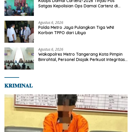
Kaops Damai Cartenz-2026 Tinjau Pos
Satgas Kepolisian Ops Damai Cartenz di
Sinak, Perkuat Pendekatan Humanis
Bersama Masyarakat
Agustus 6, 2026
Polda Metro Jaya Pulangkan Tiga WNI
Korban TPPO dari Libya
Agustus 6, 2026
Wakapolres Metro Tangerang Kota Pimpin
Binrohtal, Personel Diajak Perkuat Integritas
dan Bekal Akhirat
𝐊𝐑𝐈𝐌𝐈𝐍𝐀𝐋