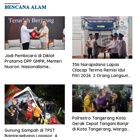
𝐁𝐄𝐍𝐂𝐀𝐍𝐀 𝐀𝐋𝐀𝐌
Jadi Pembicara di Diklat
Pratama DPP GMPK, Menteri
356 Narapidana Lapas
Nusron: Nasionalisme
Cilacap Terima Remisi Idul
Menjadikan Bangsa yang
Fitri 2026. 2 Orang Langsung
Kuat
Bebas
Polrestro Tangerang Kota
Gerak Cepat Tangani Banjir
di Kota Tangerang, Warga
Gunung Sampah di TPST
Dievakuasi dan Didirikan
Bantargebang Longsor, 4