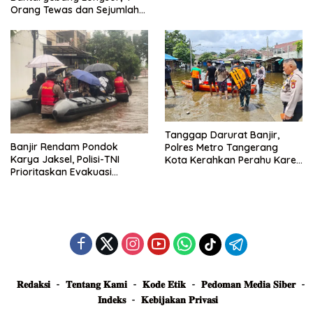
Posko Siaga
Orang Tewas dan Sejumlah
Truk Tertimbun
Tanggap Darurat Banjir,
Banjir Rendam Pondok
Polres Metro Tangerang
Karya Jaksel, Polisi-TNI
Kota Kerahkan Perahu Karet
Prioritaskan Evakuasi
Evakuasi Warga Jatiuwung
Kelompok Rentan
𝐑𝐞𝐝𝐚𝐤𝐬𝐢
𝐓𝐞𝐧𝐭𝐚𝐧𝐠 𝐊𝐚𝐦𝐢
𝐊𝐨𝐝𝐞 𝐄𝐭𝐢𝐤
𝐏𝐞𝐝𝐨𝐦𝐚𝐧 𝐌𝐞𝐝𝐢𝐚 𝐒𝐢𝐛𝐞𝐫
𝐈𝐧𝐝𝐞𝐤𝐬
𝐊𝐞𝐛𝐢𝐣𝐚𝐤𝐚𝐧 𝐏𝐫𝐢𝐯𝐚𝐬𝐢