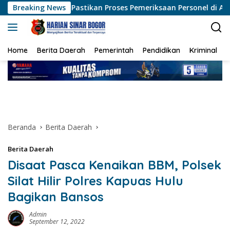
Langsung
ikan Proses Pemeriksaan Personel di Aceh Dilaksanakan Secara P
Breaking News
ke
konten
Home
Berita Daerah
Pemerintah
Pendidikan
Kriminal
Beranda
Berita Daerah
Berita Daerah
Disaat Pasca Kenaikan BBM, Polsek
Silat Hilir Polres Kapuas Hulu
Bagikan Bansos
Admin
September 12, 2022