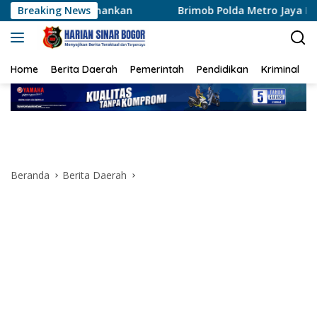
Langsung
mankan
Breaking News
Brimob Polda Metro Jaya Bubarkan Balap Liar,
ke
konten
Home
Berita Daerah
Pemerintah
Pendidikan
Kriminal
Beranda
Berita Daerah