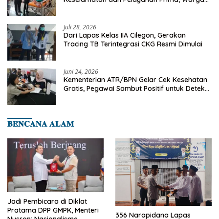
Binaan Dapatkan Rujukan Medis ke RSUD
Cilegon
Juli 28, 2026
Dari Lapas Kelas IIA Cilegon, Gerakan
Tracing TB Terintegrasi CKG Resmi Dimulai
Juni 24, 2026
Kementerian ATR/BPN Gelar Cek Kesehatan
Gratis, Pegawai Sambut Positif untuk Deteksi
Dini Penyakit
𝐁𝐄𝐍𝐂𝐀𝐍𝐀 𝐀𝐋𝐀𝐌
Jadi Pembicara di Diklat
Pratama DPP GMPK, Menteri
356 Narapidana Lapas
Nusron: Nasionalisme