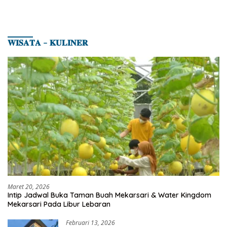
𝐖𝐈𝐒𝐀𝐓𝐀 – 𝐊𝐔𝐋𝐈𝐍𝐄𝐑
Maret 20, 2026
Intip Jadwal Buka Taman Buah Mekarsari & Water Kingdom
Mekarsari Pada Libur Lebaran
Februari 13, 2026