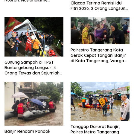
Cilacap Terima Remisi Idul
Menjadikan Bangsa yang
Fitri 2026. 2 Orang Langsung
Kuat
Bebas
Polrestro Tangerang Kota
Gerak Cepat Tangani Banjir
di Kota Tangerang, Warga
Gunung Sampah di TPST
Dievakuasi dan Didirikan
Bantargebang Longsor, 4
Posko Siaga
Orang Tewas dan Sejumlah
Truk Tertimbun
Tanggap Darurat Banjir,
Banjir Rendam Pondok
Polres Metro Tangerang