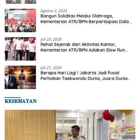
Agustus 2, 2026
Bangun Soliditas Melalui Olahraga,
Kementerian ATR/BPN Berpartisipasi Dalam
Turnamen Tenis Piala Gubernur DKI Jakarta
2026
Juli 29, 2026
Rehat Sejenak dari Aktivitas Kantor,
Kementerian ATR/BPN Adakan Slow Run
Rutin Sepulang Kerja
Juli 27, 2026
Berapa Hari Lagi ! Jakarta Jadi Pusat
Perhatian Taekwondo Dunia, Juara Dunia
Hingga Kampiun Asia Siap Berlaga di 8th
Asian Taekwondo Indonesia Open 2026
𝐊𝐄𝐒𝐄𝐇𝐀𝐓𝐀𝐍