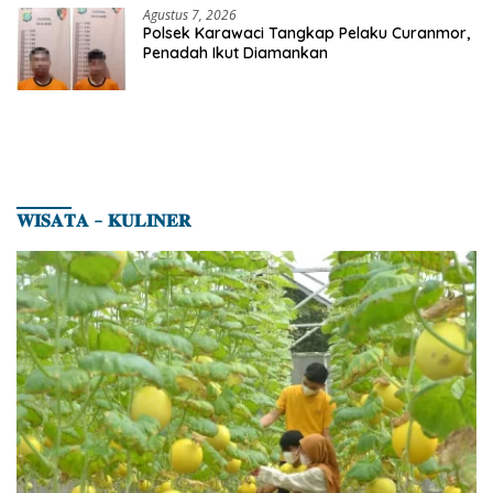
Agustus 7, 2026
Polsek Karawaci Tangkap Pelaku Curanmor,
Penadah Ikut Diamankan
𝐖𝐈𝐒𝐀𝐓𝐀 – 𝐊𝐔𝐋𝐈𝐍𝐄𝐑