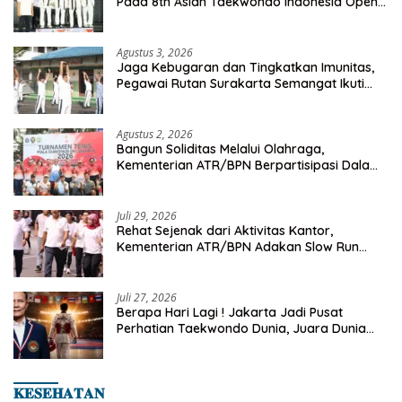
Pada 8th Asian Taekwondo Indonesia Open
Championship 2026
Agustus 3, 2026
Jaga Kebugaran dan Tingkatkan Imunitas,
Pegawai Rutan Surakarta Semangat Ikuti
Senam Pagi
Agustus 2, 2026
Bangun Soliditas Melalui Olahraga,
Kementerian ATR/BPN Berpartisipasi Dalam
Turnamen Tenis Piala Gubernur DKI Jakarta
2026
Juli 29, 2026
Rehat Sejenak dari Aktivitas Kantor,
Kementerian ATR/BPN Adakan Slow Run
Rutin Sepulang Kerja
Juli 27, 2026
Berapa Hari Lagi ! Jakarta Jadi Pusat
Perhatian Taekwondo Dunia, Juara Dunia
Hingga Kampiun Asia Siap Berlaga di 8th
Asian Taekwondo Indonesia Open 2026
𝐊𝐄𝐒𝐄𝐇𝐀𝐓𝐀𝐍