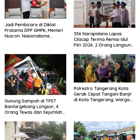
Jadi Pembicara di Diklat
Pratama DPP GMPK, Menteri
356 Narapidana Lapas
Nusron: Nasionalisme
Cilacap Terima Remisi Idul
Menjadikan Bangsa yang
Fitri 2026. 2 Orang Langsung
Kuat
Bebas
Polrestro Tangerang Kota
Gerak Cepat Tangani Banjir
di Kota Tangerang, Warga
Gunung Sampah di TPST
Dievakuasi dan Didirikan
Bantargebang Longsor, 4
Posko Siaga
Orang Tewas dan Sejumlah
Truk Tertimbun