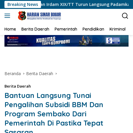
Langsung
 Irdam XIX/TT Turun Langsung Padamkan Api di Pasir Limau Ka
Breaking News
ke
konten
Home
Berita Daerah
Pemerintah
Pendidikan
Kriminal
Beranda
Berita Daerah
Berita Daerah
Bantuan Langsung Tunai
Pengalihan Subsidi BBM Dan
Program Sembako Dari
Pemerintah Di Pastika Tepat
Sasaran