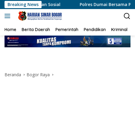
Langsung
ian Sosial
Breaking News
Polres Dumai Bersama Polda Riau Evakuasi L
ke
konten
Home
Berita Daerah
Pemerintah
Pendidikan
Kriminal
Beranda
Bogor Raya