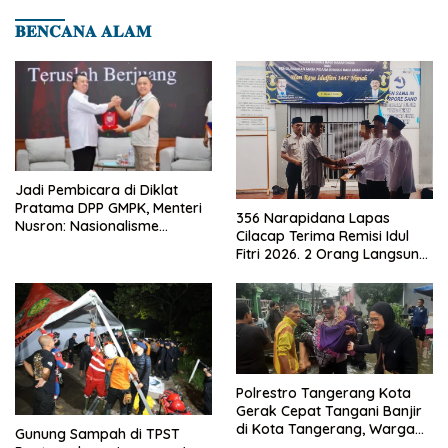
𝐁𝐄𝐍𝐂𝐀𝐍𝐀 𝐀𝐋𝐀𝐌
Jadi Pembicara di Diklat
Pratama DPP GMPK, Menteri
356 Narapidana Lapas
Nusron: Nasionalisme
Cilacap Terima Remisi Idul
Menjadikan Bangsa yang
Fitri 2026. 2 Orang Langsung
Kuat
Bebas
Polrestro Tangerang Kota
Gerak Cepat Tangani Banjir
di Kota Tangerang, Warga
Gunung Sampah di TPST
Dievakuasi dan Didirikan