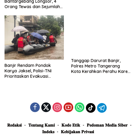
Bantargebang Longsor, 4
Posko Siaga
Orang Tewas dan Sejumlah
Truk Tertimbun
Tanggap Darurat Banjir,
Banjir Rendam Pondok
Polres Metro Tangerang
Karya Jaksel, Polisi-TNI
Kota Kerahkan Perahu Karet
Prioritaskan Evakuasi
Evakuasi Warga Jatiuwung
Kelompok Rentan
𝐑𝐞𝐝𝐚𝐤𝐬𝐢
𝐓𝐞𝐧𝐭𝐚𝐧𝐠 𝐊𝐚𝐦𝐢
𝐊𝐨𝐝𝐞 𝐄𝐭𝐢𝐤
𝐏𝐞𝐝𝐨𝐦𝐚𝐧 𝐌𝐞𝐝𝐢𝐚 𝐒𝐢𝐛𝐞𝐫
𝐈𝐧𝐝𝐞𝐤𝐬
𝐊𝐞𝐛𝐢𝐣𝐚𝐤𝐚𝐧 𝐏𝐫𝐢𝐯𝐚𝐬𝐢