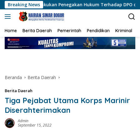
Langsung
ukan Penegakan Hukum Terhadap DPO di Tembagapura
Breaking News
ke
konten
Home
Berita Daerah
Pemerintah
Pendidikan
Kriminal
Beranda
Berita Daerah
Berita Daerah
Tiga Pejabat Utama Korps Marinir
Diserahterimakan
Admin
September 15, 2022