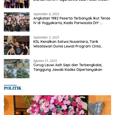
dan Ekonomi Desa
September 8, 2025
Angkatan 1982 Peserta Terbanyak Ikut Tenas
IV di Yogyakarta, Kadis Pariwisata DIY :
Milyaran Rupiah Dibelanjakan Ribuan Alumni
SMANSA Makassar
September 3, 2025
KSL Kenalkan Satwa Nusantara, Tarik
Wisatawan Dunia Lewat Program Cinta
Satwa
Agustus 31, 2025
Curug Leuwi Asih Sepi dan Terbengkalai,
Tanggung Jawab Kades Dipertanyakan
𝐏𝐎𝐋𝐈𝐓𝐈𝐊