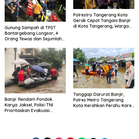
Polrestro Tangerang Kota
Gerak Cepat Tangani Banjir
di Kota Tangerang, Warga
Gunung Sampah di TPST
Dievakuasi dan Didirikan
Bantargebang Longsor, 4
Posko Siaga
Orang Tewas dan Sejumlah
Truk Tertimbun
Tanggap Darurat Banjir,
Banjir Rendam Pondok
Polres Metro Tangerang
Karya Jaksel, Polisi-TNI
Kota Kerahkan Perahu Karet
Prioritaskan Evakuasi
Evakuasi Warga Jatiuwung
Kelompok Rentan