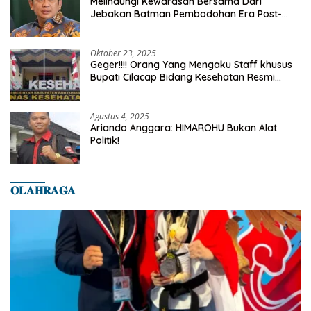
Melindungi Kewarasan Bersama Dari
Jebakan Batman Pembodohan Era Post-
Truth
Oktober 23, 2025
Geger!!!! Orang Yang Mengaku Staff khusus
Bupati Cilacap Bidang Kesehatan Resmi
Dilaporkan Ke Dinas Kesehatan Kab.
Banyumas
Agustus 4, 2025
Ariando Anggara: HIMAROHU Bukan Alat
Politik!
𝐎𝐋𝐀𝐇𝐑𝐀𝐆𝐀