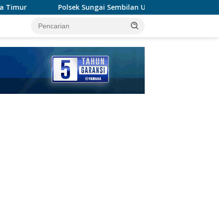
ngai Sembilan Ungkap Kasus Dugaan Percobaan Pembunuhan Ber
tutup