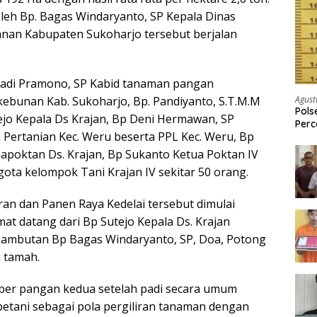
oleh Bp. Bagas Windaryanto, SP Kepala Dinas
anan Kabupaten Sukoharjo tersebut berjalan
. Hadi Pramono, SP Kabid tanaman pangan
Agust
rkebunan Kab. Sukoharjo, Bp. Pandiyanto, S.T.M.M
Pols
jo Kepala Ds Krajan, Bp Deni Hermawan, SP
Per
 Pertanian Kec. Weru beserta PPL Kec. Weru, Bp
Pria
Gapoktan Ds. Krajan, Bp Sukanto Ketua Poktan IV
gota kelompok Tani Krajan IV sekitar 50 orang.
an dan Panen Raya Kedelai tersebut dimulai
at datang dari Bp Sutejo Kepala Ds. Krajan
sambutan Bp Bagas Windaryanto, SP, Doa, Potong
 tamah.
ber pangan kedua setelah padi secara umum
petani sebagai pola pergiliran tanaman dengan