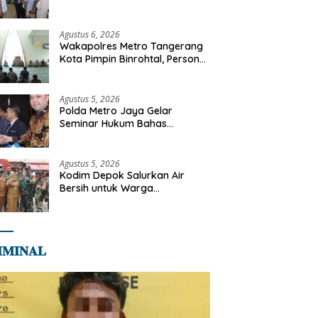
Libya
Agustus 6, 2026
Wakapolres Metro Tangerang
Kota Pimpin Binrohtal, Personel
Diajak Perkuat Integritas dan
Bekal Akhirat
Agustus 5, 2026
Polda Metro Jaya Gelar
Seminar Hukum Bahas
Perluasan Objek Praperadilan
dalam KUHAP Baru
Agustus 5, 2026
Kodim Depok Salurkan Air
Bersih untuk Warga
Terdampak Kekeringan di
Cipayung Jaya
𝐌𝐈𝐍𝐀𝐋