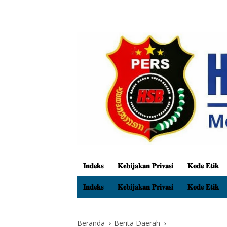
𝐈𝐧𝐝𝐞𝐤𝐬
𝐊𝐞𝐛𝐢𝐣𝐚𝐤𝐚𝐧 𝐏𝐫𝐢𝐯𝐚𝐬𝐢
𝐊𝐨𝐝𝐞 𝐄𝐭𝐢𝐤
𝐈𝐧𝐝𝐞𝐤𝐬
𝐊𝐞𝐛𝐢𝐣𝐚𝐤𝐚𝐧 𝐏𝐫𝐢𝐯𝐚𝐬𝐢
𝐊𝐨𝐝𝐞 𝐄𝐭𝐢𝐤
Beranda
Berita Daerah