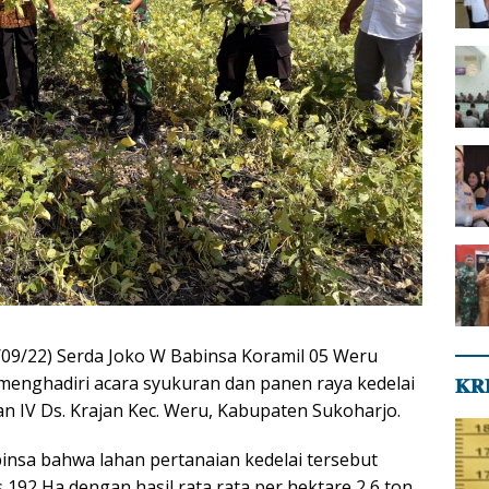
/09/22) Serda Joko W Babinsa Koramil 05 Weru
 menghadiri acara syukuran dan panen raya kedelai
𝐊𝐑
an IV Ds. Krajan Kec. Weru, Kabupaten Sukoharjo.
insa bahwa lahan pertanaian kedelai tersebut
s 192 Ha dengan hasil rata rata per hektare 2,6 ton.