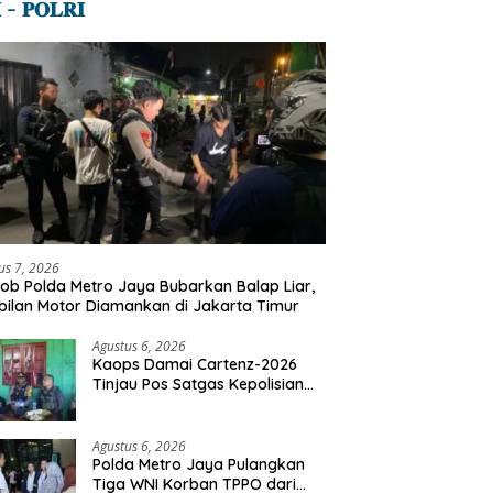
 – 𝐏𝐎𝐋𝐑𝐈
us 7, 2026
ob Polda Metro Jaya Bubarkan Balap Liar,
ilan Motor Diamankan di Jakarta Timur
Agustus 6, 2026
Kaops Damai Cartenz-2026
Tinjau Pos Satgas Kepolisian
Ops Damai Cartenz di Sinak,
Perkuat Pendekatan Humanis
Bersama Masyarakat
Agustus 6, 2026
Polda Metro Jaya Pulangkan
Tiga WNI Korban TPPO dari