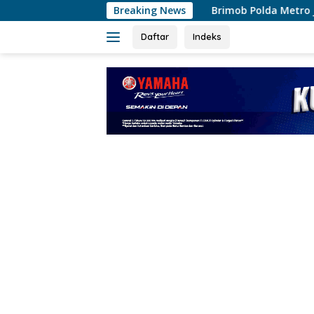
Langsung
Brimob Polda Metro Jaya Bubarkan Balap Liar,
Breaking News
ke
konten
Daftar
Indeks
tutup