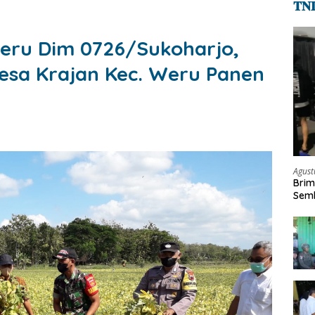
𝐓𝐍
eru Dim 0726/Sukoharjo,
esa Krajan Kec. Weru Panen
Agust
Brim
Semb