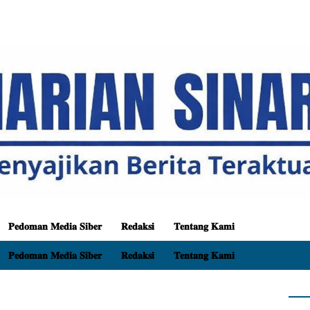
𝐏𝐞𝐝𝐨𝐦𝐚𝐧 𝐌𝐞𝐝𝐢𝐚 𝐒𝐢𝐛𝐞𝐫
𝐑𝐞𝐝𝐚𝐤𝐬𝐢
𝐓𝐞𝐧𝐭𝐚𝐧𝐠 𝐊𝐚𝐦𝐢
𝐏𝐞𝐝𝐨𝐦𝐚𝐧 𝐌𝐞𝐝𝐢𝐚 𝐒𝐢𝐛𝐞𝐫
𝐑𝐞𝐝𝐚𝐤𝐬𝐢
𝐓𝐞𝐧𝐭𝐚𝐧𝐠 𝐊𝐚𝐦𝐢