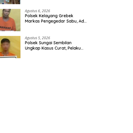
Ribuan Butir Tramadol dan
Hexymer Disita
Agustus 6, 2026
Polsek Kelayang Grebek
Markas Pengegedar Sabu, Ada
Lubang Tanah Untuk
Menyimpan Barang Bukti
Agustus 5, 2026
Polsek Sungai Sembilan
Ungkap Kasus Curat, Pelaku
dan Barang Bukti Berhasil
Diamankan