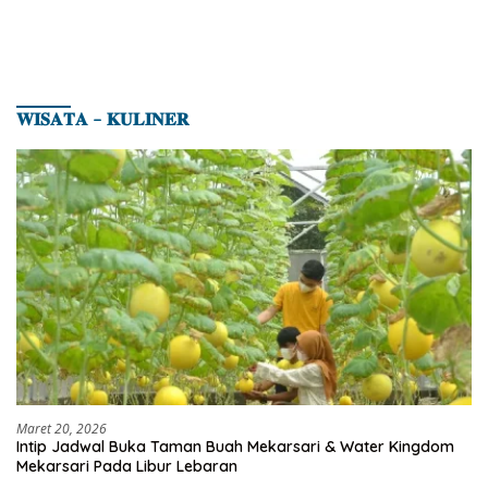
𝐖𝐈𝐒𝐀𝐓𝐀 – 𝐊𝐔𝐋𝐈𝐍𝐄𝐑
Maret 20, 2026
Intip Jadwal Buka Taman Buah Mekarsari & Water Kingdom
Mekarsari Pada Libur Lebaran