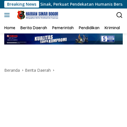
Langsung
nak, Perkuat Pendekatan Humanis Bersama Masyarakat
Breaking News
P
ke
konten
Home
Berita Daerah
Pemerintah
Pendidikan
Kriminal
Beranda
Berita Daerah