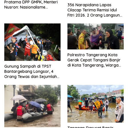
Pratama DPP GMPK, Menteri
356 Narapidana Lapas
Nusron: Nasionalisme
Cilacap Terima Remisi Idul
Menjadikan Bangsa yang
Fitri 2026. 2 Orang Langsung
Kuat
Bebas
Polrestro Tangerang Kota
Gerak Cepat Tangani Banjir
di Kota Tangerang, Warga
Gunung Sampah di TPST
Dievakuasi dan Didirikan
Bantargebang Longsor, 4
Posko Siaga
Orang Tewas dan Sejumlah
Truk Tertimbun
Tanggap Darurat Banjir,