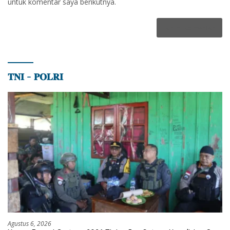
untuk komentar saya berikutnya.
𝐓𝐍𝐈 – 𝐏𝐎𝐋𝐑𝐈
Agustus 6, 2026