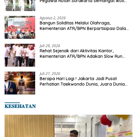
Pegawai Rutan Surakarta Semangat Ikuti
Senam Pagi
Agustus 2, 2026
Bangun Soliditas Melalui Olahraga,
Kementerian ATR/BPN Berpartisipasi Dalam
Turnamen Tenis Piala Gubernur DKI Jakarta
2026
Juli 29, 2026
Rehat Sejenak dari Aktivitas Kantor,
Kementerian ATR/BPN Adakan Slow Run
Rutin Sepulang Kerja
Juli 27, 2026
Berapa Hari Lagi ! Jakarta Jadi Pusat
Perhatian Taekwondo Dunia, Juara Dunia
Hingga Kampiun Asia Siap Berlaga di 8th
Asian Taekwondo Indonesia Open 2026
𝐊𝐄𝐒𝐄𝐇𝐀𝐓𝐀𝐍