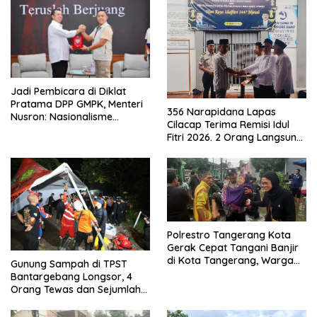
Jadi Pembicara di Diklat
Pratama DPP GMPK, Menteri
356 Narapidana Lapas
Nusron: Nasionalisme
Cilacap Terima Remisi Idul
Menjadikan Bangsa yang
Fitri 2026. 2 Orang Langsung
Kuat
Bebas
Polrestro Tangerang Kota
Gerak Cepat Tangani Banjir
di Kota Tangerang, Warga
Gunung Sampah di TPST
Dievakuasi dan Didirikan
Bantargebang Longsor, 4
Posko Siaga
Orang Tewas dan Sejumlah
Truk Tertimbun