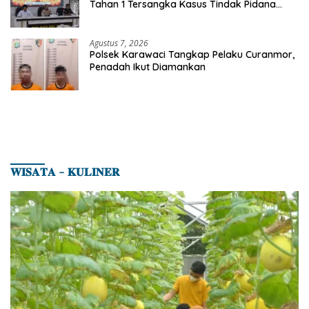
Tahan 1 Tersangka Kasus Tindak Pidana
Karhutla di Kerumutan
Agustus 7, 2026
Polsek Karawaci Tangkap Pelaku Curanmor,
Penadah Ikut Diamankan
𝐖𝐈𝐒𝐀𝐓𝐀 – 𝐊𝐔𝐋𝐈𝐍𝐄𝐑