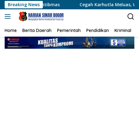
Langsung
as
Breaking News
Cegah Karhutla Meluas, Wakapolda Riau dan Irdam 
ke
konten
Home
Berita Daerah
Pemerintah
Pendidikan
Kriminal