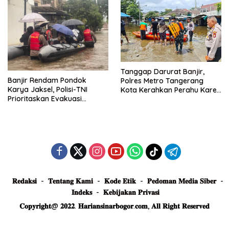
Tanggap Darurat Banjir,
Banjir Rendam Pondok
Polres Metro Tangerang
Karya Jaksel, Polisi-TNI
Kota Kerahkan Perahu Karet
Prioritaskan Evakuasi
Evakuasi Warga Jatiuwung
Kelompok Rentan
𝐑𝐞𝐝𝐚𝐤𝐬𝐢
𝐓𝐞𝐧𝐭𝐚𝐧𝐠 𝐊𝐚𝐦𝐢
𝐊𝐨𝐝𝐞 𝐄𝐭𝐢𝐤
𝐏𝐞𝐝𝐨𝐦𝐚𝐧 𝐌𝐞𝐝𝐢𝐚 𝐒𝐢𝐛𝐞𝐫
𝐈𝐧𝐝𝐞𝐤𝐬
𝐊𝐞𝐛𝐢𝐣𝐚𝐤𝐚𝐧 𝐏𝐫𝐢𝐯𝐚𝐬𝐢
𝐂𝐨𝐩𝐲𝐫𝐢𝐠𝐡𝐭@ 𝟐𝟎𝟐𝟐. 𝐇𝐚𝐫𝐢𝐚𝐧𝐬𝐢𝐧𝐚𝐫𝐛𝐨𝐠𝐨𝐫.𝐜𝐨𝐦, 𝐀𝐥𝐥 𝐑𝐢𝐠𝐡𝐭 𝐑𝐞𝐬𝐞𝐫𝐯𝐞𝐝