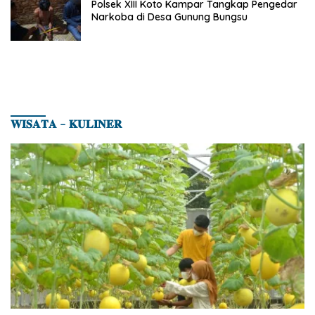
Polsek XIII Koto Kampar Tangkap Pengedar
Narkoba di Desa Gunung Bungsu
𝐖𝐈𝐒𝐀𝐓𝐀 – 𝐊𝐔𝐋𝐈𝐍𝐄𝐑