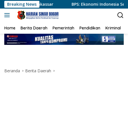
Langsung
kassar
Breaking News
BPS: Ekonomi Indonesia Semester I-2026 Tumbuh
ke
konten
Home
Berita Daerah
Pemerintah
Pendidikan
Kriminal
Beranda
Berita Daerah