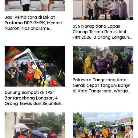
Jadi Pembicara di Diklat
Pratama DPP GMPK, Menteri
356 Narapidana Lapas
Nusron: Nasionalisme
Cilacap Terima Remisi Idul
Menjadikan Bangsa yang
Fitri 2026. 2 Orang Langsung
Kuat
Bebas
Polrestro Tangerang Kota
Gerak Cepat Tangani Banjir
di Kota Tangerang, Warga
Gunung Sampah di TPST
Dievakuasi dan Didirikan
Bantargebang Longsor, 4
Posko Siaga
Orang Tewas dan Sejumlah
Truk Tertimbun