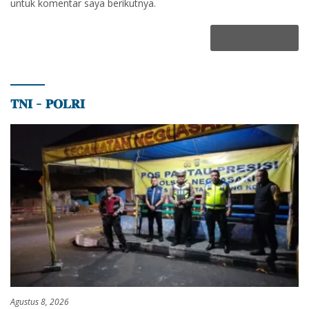
untuk komentar saya berikutnya.
𝐓𝐍𝐈 – 𝐏𝐎𝐋𝐑𝐈
Agustus 8, 2026