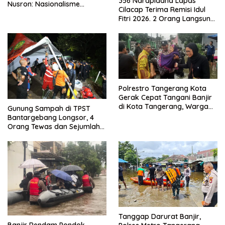
356 Narapidana Lapas
Nusron: Nasionalisme
Cilacap Terima Remisi Idul
Menjadikan Bangsa yang
Fitri 2026. 2 Orang Langsung
Kuat
Bebas
Polrestro Tangerang Kota
Gerak Cepat Tangani Banjir
di Kota Tangerang, Warga
Gunung Sampah di TPST
Dievakuasi dan Didirikan
Bantargebang Longsor, 4
Posko Siaga
Orang Tewas dan Sejumlah
Truk Tertimbun
Tanggap Darurat Banjir,
Banjir Rendam Pondok