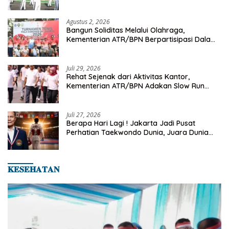
Senam Pagi
Agustus 2, 2026
Bangun Soliditas Melalui Olahraga,
Kementerian ATR/BPN Berpartisipasi Dalam
Turnamen Tenis Piala Gubernur DKI Jakarta
2026
Juli 29, 2026
Rehat Sejenak dari Aktivitas Kantor,
Kementerian ATR/BPN Adakan Slow Run
Rutin Sepulang Kerja
Juli 27, 2026
Berapa Hari Lagi ! Jakarta Jadi Pusat
Perhatian Taekwondo Dunia, Juara Dunia
Hingga Kampiun Asia Siap Berlaga di 8th
Asian Taekwondo Indonesia Open 2026
𝐊𝐄𝐒𝐄𝐇𝐀𝐓𝐀𝐍