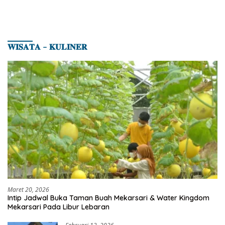
𝐖𝐈𝐒𝐀𝐓𝐀 – 𝐊𝐔𝐋𝐈𝐍𝐄𝐑
Maret 20, 2026
Intip Jadwal Buka Taman Buah Mekarsari & Water Kingdom
Mekarsari Pada Libur Lebaran