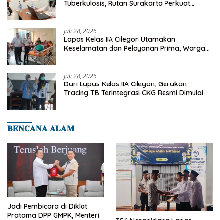
Tuberkulosis, Rutan Surakarta Perkuat
Deteksi Dini Penyakit Menular
Juli 28, 2026
Lapas Kelas IIA Cilegon Utamakan
Keselamatan dan Pelayanan Prima, Warga
Binaan Dapatkan Rujukan Medis ke RSUD
Cilegon
Juli 28, 2026
Dari Lapas Kelas IIA Cilegon, Gerakan
Tracing TB Terintegrasi CKG Resmi Dimulai
𝐁𝐄𝐍𝐂𝐀𝐍𝐀 𝐀𝐋𝐀𝐌
Jadi Pembicara di Diklat
Pratama DPP GMPK, Menteri