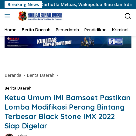
Langsung
utla Meluas, Wakapolda Riau dan Irdam XIX/TT Turun Langsung
Breaking News
ke
konten
Home
Berita Daerah
Pemerintah
Pendidikan
Kriminal
Beranda
Berita Daerah
Berita Daerah
Ketua Umum IMI Bamsoet Pastikan
Lomba Modifikasi Perang Bintang
Terbesar Black Stone IMX 2022
Siap Digelar