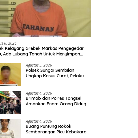
us 6, 2026
ek Kelayang Grebek Markas Pengegedar
, Ada Lubang Tanah Untuk Menyimpan
ng Bukti
Agustus 5, 2026
Polsek Sungai Sembilan
Ungkap Kasus Curat, Pelaku
dan Barang Bukti Berhasil
Diamankan
Agustus 4, 2026
Brimob dan Polres Tangsel
Amankan Enam Orang Diduga
Hendak Tawuran
Agustus 4, 2026
Buang Puntung Rokok
Sembarangan Picu Kebakaran
5 H Kebun, Pelangsir Sawit