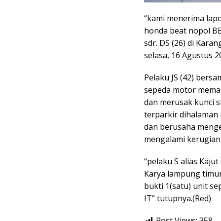
“kami menerima lapo
honda beat nopol BE
sdr. DS (26) di Kara
selasa, 16 Agustus 2
Pelaku JS (42) bersa
sepeda motor memasu
dan merusak kunci 
terparkir dihalama
dan berusaha mengej
mengalami kerugian d
“pelaku S alias Kaj
Karya lampung timur
bukti 1(satu) unit 
IT” tutupnya.(Red)
Post Views:
358