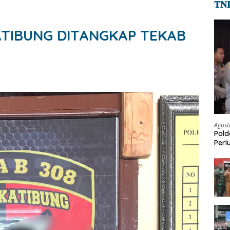
𝐓𝐍
ATIBUNG DITANGKAP TEKAB
Agust
Pold
Perl
Bar