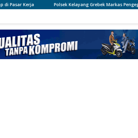
 Kelayang Grebek Markas Pengegedar Sabu, Ada Lubang Tanah