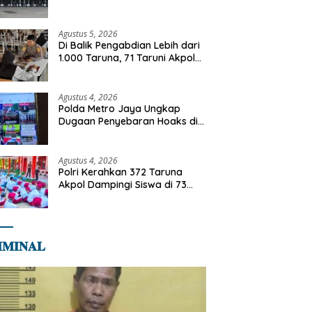
Jabatan, Teguhkan Komitmen
Integritas dan Pelayanan
kepada Masyarakat
Agustus 5, 2026
Di Balik Pengabdian Lebih dari
1.000 Taruna, 71 Taruni Akpol
Perkuat Pembentukan
Karakter Siswa Sekolah Rakyat
Agustus 4, 2026
Polda Metro Jaya Ungkap
Dugaan Penyebaran Hoaks di
Media Sosial
Agustus 4, 2026
Polri Kerahkan 372 Taruna
Akpol Dampingi Siswa di 73
Sekolah Rakyat Bersama
Taruna Akademi TNI
𝐌𝐈𝐍𝐀𝐋