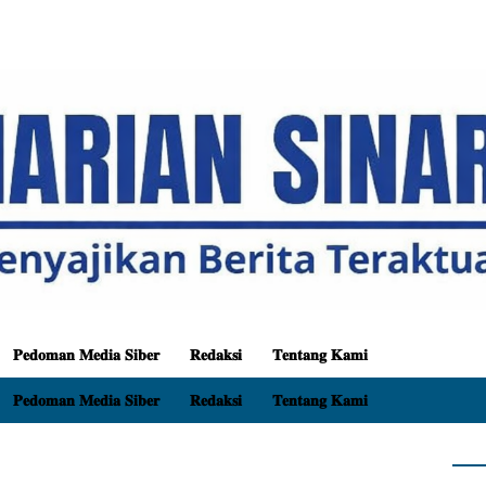
𝐏𝐞𝐝𝐨𝐦𝐚𝐧 𝐌𝐞𝐝𝐢𝐚 𝐒𝐢𝐛𝐞𝐫
𝐑𝐞𝐝𝐚𝐤𝐬𝐢
𝐓𝐞𝐧𝐭𝐚𝐧𝐠 𝐊𝐚𝐦𝐢
𝐏𝐞𝐝𝐨𝐦𝐚𝐧 𝐌𝐞𝐝𝐢𝐚 𝐒𝐢𝐛𝐞𝐫
𝐑𝐞𝐝𝐚𝐤𝐬𝐢
𝐓𝐞𝐧𝐭𝐚𝐧𝐠 𝐊𝐚𝐦𝐢