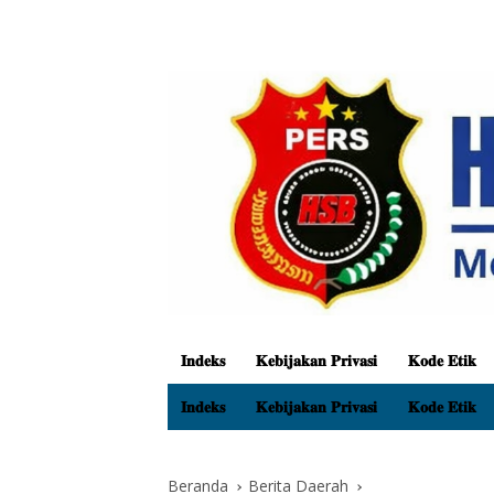
𝐈𝐧𝐝𝐞𝐤𝐬
𝐊𝐞𝐛𝐢𝐣𝐚𝐤𝐚𝐧 𝐏𝐫𝐢𝐯𝐚𝐬𝐢
𝐊𝐨𝐝𝐞 𝐄𝐭𝐢𝐤
𝐈𝐧𝐝𝐞𝐤𝐬
𝐊𝐞𝐛𝐢𝐣𝐚𝐤𝐚𝐧 𝐏𝐫𝐢𝐯𝐚𝐬𝐢
𝐊𝐨𝐝𝐞 𝐄𝐭𝐢𝐤
Beranda
Berita Daerah