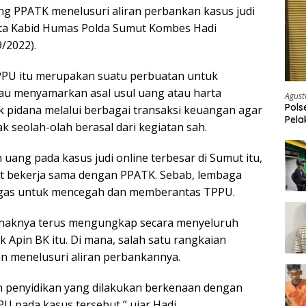
g PPATK menelusuri aliran perbankan kasus judi
kata Kabid Humas Polda Sumut Kombes Hadi
/2022).
PPU itu merupakan suatu perbuatan untuk
u menyamarkan asal usul uang atau harta
Agust
Pols
ak pidana melalui berbagai transaksi keuangan agar
Pela
 seolah-olah berasal dari kegiatan sah.
 uang pada kasus judi online terbesar di Sumut itu,
ut bekerja sama dengan PPATK. Sebab, lembaga
tugas untuk mencegah dan memberantas TPPU.
haknya terus mengungkap secara menyeluruh
ik Apin BK itu. Di mana, salah satu rangkaian
an menelusuri aliran perbankannya.
an penyidikan yang dilakukan berkenaan dengan
U pada kasus tersebut,” ujar Hadi.