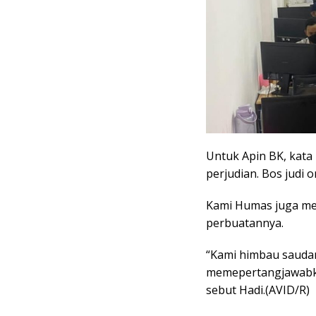
Untuk Apin BK, kata
perjudian. Bos judi o
Kami Humas juga m
perbuatannya.
“Kami himbau saudar
memepertangjawabka
sebut Hadi.(AVID/R)