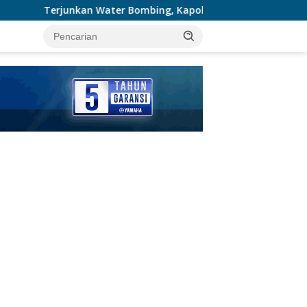
 Bombing, Kapolres Pelalawan Pimpin Padamkan Karhutla 10 H
tutup