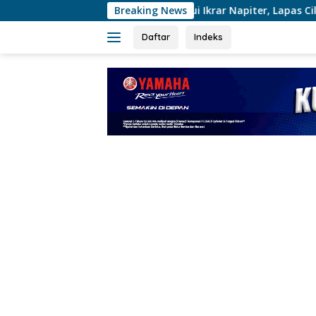
Langsung
Melalui Ikrar Napiter, Lapas Cilegon Dorong Reintegrasi
Breaking News
ke
konten
Daftar
Indeks
tutup