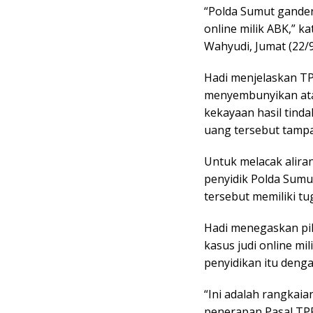
“Polda Sumut ganden
online milik ABK,” 
Wahyudi, Jumat (22/9
Hadi menjelaskan T
menyembunyikan ata
kekayaan hasil tind
uang tersebut tampak
Untuk melacak aliran
penyidik Polda Sum
tersebut memiliki 
Hadi menegaskan pi
kasus judi online mil
penyidikan itu deng
“Ini adalah rangkai
penerapan Pasal TPP