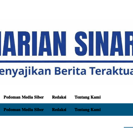
𝐏𝐞𝐝𝐨𝐦𝐚𝐧 𝐌𝐞𝐝𝐢𝐚 𝐒𝐢𝐛𝐞𝐫
𝐑𝐞𝐝𝐚𝐤𝐬𝐢
𝐓𝐞𝐧𝐭𝐚𝐧𝐠 𝐊𝐚𝐦𝐢
𝐏𝐞𝐝𝐨𝐦𝐚𝐧 𝐌𝐞𝐝𝐢𝐚 𝐒𝐢𝐛𝐞𝐫
𝐑𝐞𝐝𝐚𝐤𝐬𝐢
𝐓𝐞𝐧𝐭𝐚𝐧𝐠 𝐊𝐚𝐦𝐢