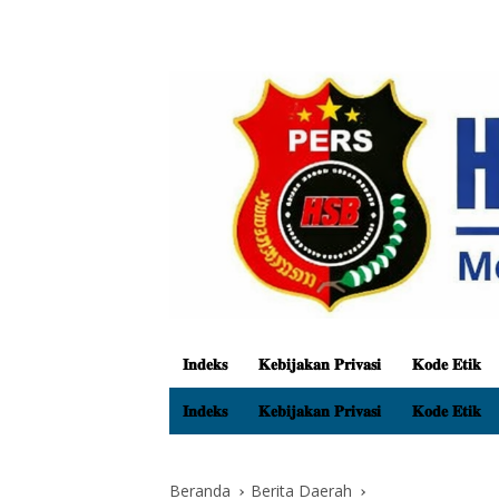
𝐈𝐧𝐝𝐞𝐤𝐬
𝐊𝐞𝐛𝐢𝐣𝐚𝐤𝐚𝐧 𝐏𝐫𝐢𝐯𝐚𝐬𝐢
𝐊𝐨𝐝𝐞 𝐄𝐭𝐢𝐤
𝐈𝐧𝐝𝐞𝐤𝐬
𝐊𝐞𝐛𝐢𝐣𝐚𝐤𝐚𝐧 𝐏𝐫𝐢𝐯𝐚𝐬𝐢
𝐊𝐨𝐝𝐞 𝐄𝐭𝐢𝐤
Beranda
Berita Daerah