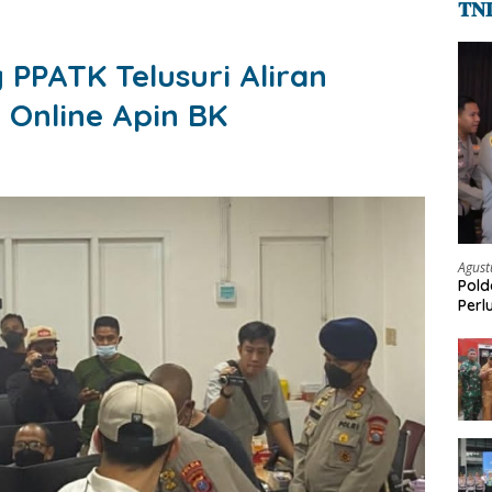
𝐓𝐍
PPATK Telusuri Aliran
 Online Apin BK
Agust
Pold
Perl
Bar