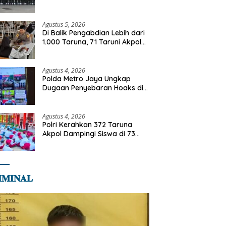
Jabatan, Teguhkan Komitmen
Integritas dan Pelayanan
kepada Masyarakat
Agustus 5, 2026
Di Balik Pengabdian Lebih dari
1.000 Taruna, 71 Taruni Akpol
Perkuat Pembentukan
Karakter Siswa Sekolah Rakyat
Agustus 4, 2026
Polda Metro Jaya Ungkap
Dugaan Penyebaran Hoaks di
Media Sosial
Agustus 4, 2026
Polri Kerahkan 372 Taruna
Akpol Dampingi Siswa di 73
Sekolah Rakyat Bersama
Taruna Akademi TNI
𝐌𝐈𝐍𝐀𝐋