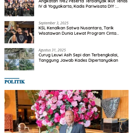
Angkatan 1982 Peserta Terbanyak Ikut Tenas
IV di Yogyakarta, Kadis Pariwisata DIY :
Milyaran Rupiah Dibelanjakan Ribuan Alumni
SMANSA Makassar
September 3, 2025
KSL Kenalkan Satwa Nusantara, Tarik
Wisatawan Dunia Lewat Program Cinta
Satwa
Agustus 31, 2025
Curug Leuwi Asih Sepi dan Terbengkalai,
Tanggung Jawab Kades Dipertanyakan
𝐏𝐎𝐋𝐈𝐓𝐈𝐊