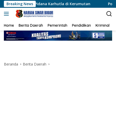
Langsung
 Pidana Karhutla di Kerumutan
Breaking News
Polsek Karawaci Tangk
ke
konten
Home
Berita Daerah
Pemerintah
Pendidikan
Kriminal
Beranda
Berita Daerah