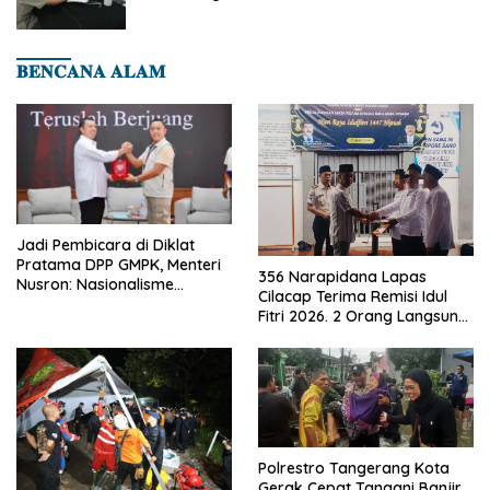
Dini Penyakit
𝐁𝐄𝐍𝐂𝐀𝐍𝐀 𝐀𝐋𝐀𝐌
Jadi Pembicara di Diklat
Pratama DPP GMPK, Menteri
356 Narapidana Lapas
Nusron: Nasionalisme
Cilacap Terima Remisi Idul
Menjadikan Bangsa yang
Fitri 2026. 2 Orang Langsung
Kuat
Bebas
Polrestro Tangerang Kota
Gerak Cepat Tangani Banjir