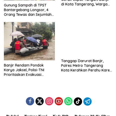
di Kota Tangerang, Warga
Gunung Sampah di TPST
Dievakuasi dan Didirikan
Bantargebang Longsor, 4
Posko Siaga
Orang Tewas dan Sejumlah
Truk Tertimbun
Tanggap Darurat Banjir,
Banjir Rendam Pondok
Polres Metro Tangerang
Karya Jaksel, Polisi-TNI
Kota Kerahkan Perahu Karet
Prioritaskan Evakuasi
Evakuasi Warga Jatiuwung
Kelompok Rentan