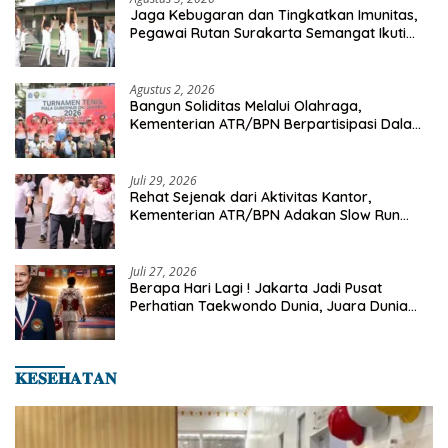
Jaga Kebugaran dan Tingkatkan Imunitas,
Pegawai Rutan Surakarta Semangat Ikuti
Senam Pagi
Agustus 2, 2026
Bangun Soliditas Melalui Olahraga,
Kementerian ATR/BPN Berpartisipasi Dalam
Turnamen Tenis Piala Gubernur DKI Jakarta
2026
Juli 29, 2026
Rehat Sejenak dari Aktivitas Kantor,
Kementerian ATR/BPN Adakan Slow Run
Rutin Sepulang Kerja
Juli 27, 2026
Berapa Hari Lagi ! Jakarta Jadi Pusat
Perhatian Taekwondo Dunia, Juara Dunia
Hingga Kampiun Asia Siap Berlaga di 8th
Asian Taekwondo Indonesia Open 2026
𝐊𝐄𝐒𝐄𝐇𝐀𝐓𝐀𝐍