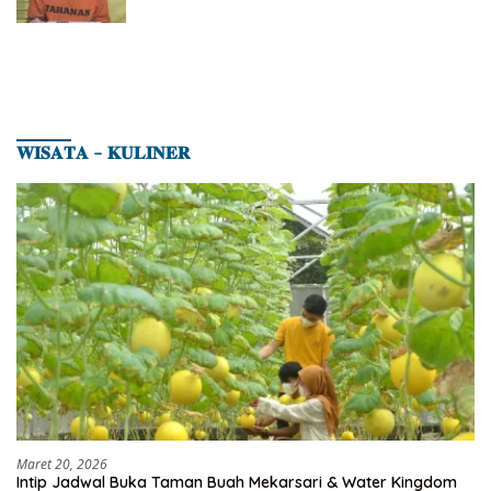
Barang Bukti
𝐖𝐈𝐒𝐀𝐓𝐀 – 𝐊𝐔𝐋𝐈𝐍𝐄𝐑
Maret 20, 2026
Intip Jadwal Buka Taman Buah Mekarsari & Water Kingdom