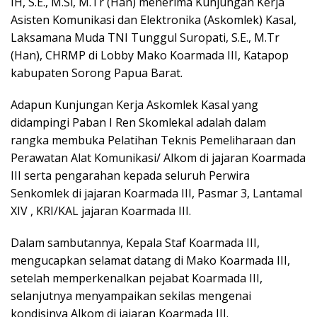
IH, S.E., M.Si, M.Tr (Han) menerima Kunjungan Kerja
Asisten Komunikasi dan Elektronika (Askomlek) Kasal,
Laksamana Muda TNI Tunggul Suropati, S.E., M.Tr
(Han), CHRMP di Lobby Mako Koarmada III, Katapop
kabupaten Sorong Papua Barat.
Adapun Kunjungan Kerja Askomlek Kasal yang
didampingi Paban I Ren Skomlekal adalah dalam
rangka membuka Pelatihan Teknis Pemeliharaan dan
Perawatan Alat Komunikasi/ Alkom di jajaran Koarmada
III serta pengarahan kepada seluruh Perwira
Senkomlek di jajaran Koarmada III, Pasmar 3, Lantamal
XIV , KRI/KAL jajaran Koarmada III.
Dalam sambutannya, Kepala Staf Koarmada III,
mengucapkan selamat datang di Mako Koarmada III,
setelah memperkenalkan pejabat Koarmada III,
selanjutnya menyampaikan sekilas mengenai
kondisinya Alkom di jajaran Koarmada III.