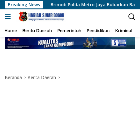
Langsung
Breaking News
Brimob Polda Metro Jaya Bubarkan Balap Liar, Sembilan M
ke
konten
Home
Berita Daerah
Pemerintah
Pendidikan
Kriminal
Beranda
Berita Daerah