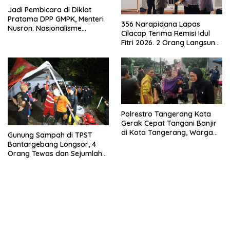
Jadi Pembicara di Diklat
Pratama DPP GMPK, Menteri
356 Narapidana Lapas
Nusron: Nasionalisme
Cilacap Terima Remisi Idul
Menjadikan Bangsa yang
Fitri 2026. 2 Orang Langsung
Kuat
Bebas
Polrestro Tangerang Kota
Gerak Cepat Tangani Banjir
di Kota Tangerang, Warga
Gunung Sampah di TPST
Dievakuasi dan Didirikan
Bantargebang Longsor, 4
Posko Siaga
Orang Tewas dan Sejumlah
Truk Tertimbun