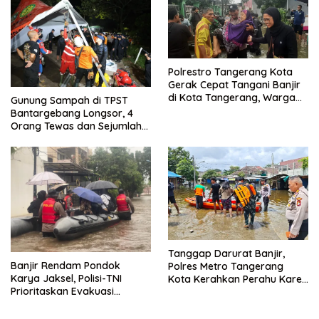
Polrestro Tangerang Kota
Gerak Cepat Tangani Banjir
di Kota Tangerang, Warga
Gunung Sampah di TPST
Dievakuasi dan Didirikan
Bantargebang Longsor, 4
Posko Siaga
Orang Tewas dan Sejumlah
Truk Tertimbun
Tanggap Darurat Banjir,
Banjir Rendam Pondok
Polres Metro Tangerang
Karya Jaksel, Polisi-TNI
Kota Kerahkan Perahu Karet
Prioritaskan Evakuasi
Evakuasi Warga Jatiuwung
Kelompok Rentan