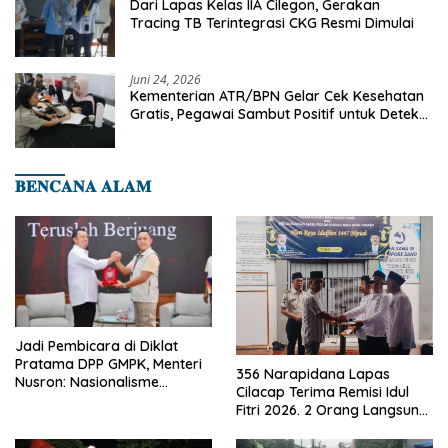
Dari Lapas Kelas IIA Cilegon, Gerakan
Tracing TB Terintegrasi CKG Resmi Dimulai
Juni 24, 2026
Kementerian ATR/BPN Gelar Cek Kesehatan
Gratis, Pegawai Sambut Positif untuk Deteksi
Dini Penyakit
𝐁𝐄𝐍𝐂𝐀𝐍𝐀 𝐀𝐋𝐀𝐌
Jadi Pembicara di Diklat
Pratama DPP GMPK, Menteri
356 Narapidana Lapas
Nusron: Nasionalisme
Cilacap Terima Remisi Idul
Menjadikan Bangsa yang
Fitri 2026. 2 Orang Langsung
Kuat
Bebas