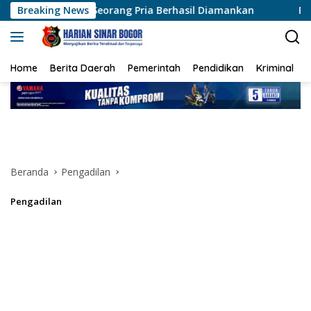
Langsung
rang Pria Berhasil Diamankan
Breaking News
Polres Siak Ungkap Kas
ke
konten
Home
Berita Daerah
Pemerintah
Pendidikan
Kriminal
Beranda
Pengadilan
Pengadilan