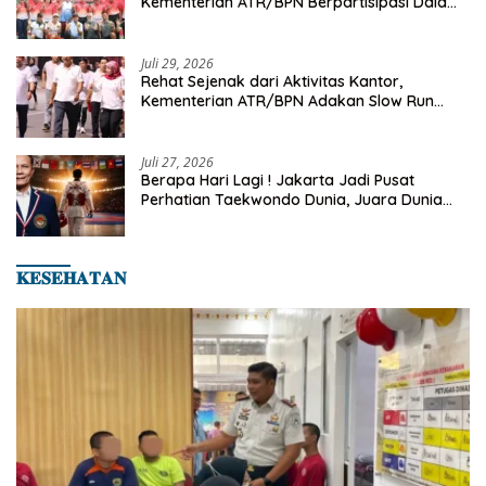
Kementerian ATR/BPN Berpartisipasi Dalam
Turnamen Tenis Piala Gubernur DKI Jakarta
2026
Juli 29, 2026
Rehat Sejenak dari Aktivitas Kantor,
Kementerian ATR/BPN Adakan Slow Run
Rutin Sepulang Kerja
Juli 27, 2026
Berapa Hari Lagi ! Jakarta Jadi Pusat
Perhatian Taekwondo Dunia, Juara Dunia
Hingga Kampiun Asia Siap Berlaga di 8th
Asian Taekwondo Indonesia Open 2026
𝐊𝐄𝐒𝐄𝐇𝐀𝐓𝐀𝐍