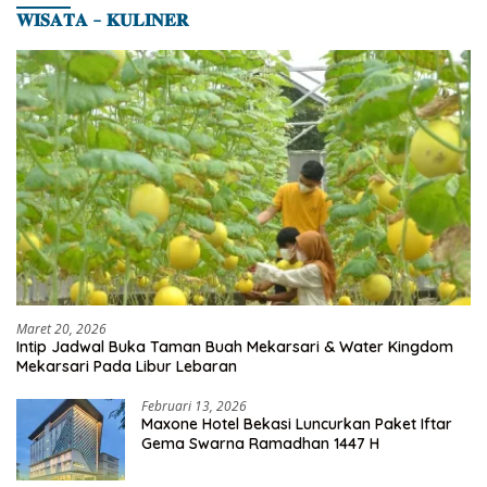
𝐖𝐈𝐒𝐀𝐓𝐀 – 𝐊𝐔𝐋𝐈𝐍𝐄𝐑
Maret 20, 2026
Intip Jadwal Buka Taman Buah Mekarsari & Water Kingdom
Mekarsari Pada Libur Lebaran
Februari 13, 2026
Maxone Hotel Bekasi Luncurkan Paket Iftar
Gema Swarna Ramadhan 1447 H