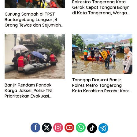
Polrestro Tangerang Kota
Gerak Cepat Tangani Banjir
di Kota Tangerang, Warga
Gunung Sampah di TPST
Dievakuasi dan Didirikan
Bantargebang Longsor, 4
Posko Siaga
Orang Tewas dan Sejumlah
Truk Tertimbun
Tanggap Darurat Banjir,
Banjir Rendam Pondok
Polres Metro Tangerang
Karya Jaksel, Polisi-TNI
Kota Kerahkan Perahu Karet
Prioritaskan Evakuasi
Evakuasi Warga Jatiuwung
Kelompok Rentan