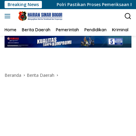
Langsung
Polri Pastikan Proses Pemeriksaan Personel di Aceh Dilaksa
Breaking News
ke
konten
Home
Berita Daerah
Pemerintah
Pendidikan
Kriminal
Beranda
Berita Daerah