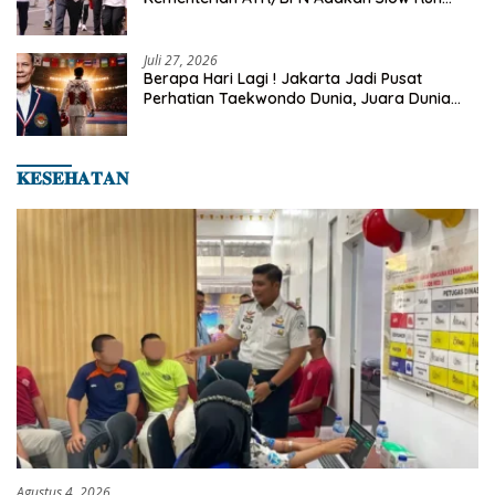
Rutin Sepulang Kerja
Juli 27, 2026
Berapa Hari Lagi ! Jakarta Jadi Pusat
Perhatian Taekwondo Dunia, Juara Dunia
Hingga Kampiun Asia Siap Berlaga di 8th
Asian Taekwondo Indonesia Open 2026
𝐊𝐄𝐒𝐄𝐇𝐀𝐓𝐀𝐍
Agustus 4, 2026