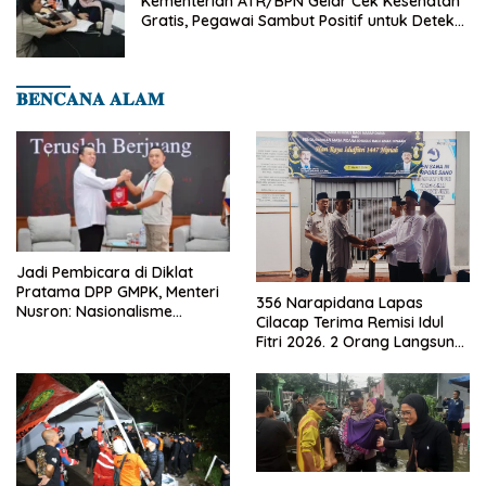
Kementerian ATR/BPN Gelar Cek Kesehatan
Gratis, Pegawai Sambut Positif untuk Deteksi
Dini Penyakit
𝐁𝐄𝐍𝐂𝐀𝐍𝐀 𝐀𝐋𝐀𝐌
Jadi Pembicara di Diklat
Pratama DPP GMPK, Menteri
356 Narapidana Lapas
Nusron: Nasionalisme
Cilacap Terima Remisi Idul
Menjadikan Bangsa yang
Fitri 2026. 2 Orang Langsung
Kuat
Bebas