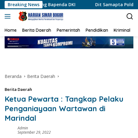
Langsung
g Bapenda DKI
Breaking News
Dit Samapta Polda Metro Jaya Kerahka
ke
konten
Home
Berita Daerah
Pemerintah
Pendidikan
Kriminal
Beranda
Berita Daerah
Berita Daerah
Ketua Pewarta : Tangkap Pelaku
Penganiayaan Wartawan di
Marindal
Admin
September 29, 2022