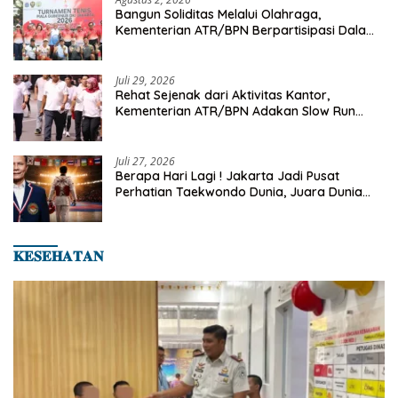
Bangun Soliditas Melalui Olahraga,
Kementerian ATR/BPN Berpartisipasi Dalam
Turnamen Tenis Piala Gubernur DKI Jakarta
2026
Juli 29, 2026
Rehat Sejenak dari Aktivitas Kantor,
Kementerian ATR/BPN Adakan Slow Run
Rutin Sepulang Kerja
Juli 27, 2026
Berapa Hari Lagi ! Jakarta Jadi Pusat
Perhatian Taekwondo Dunia, Juara Dunia
Hingga Kampiun Asia Siap Berlaga di 8th
Asian Taekwondo Indonesia Open 2026
𝐊𝐄𝐒𝐄𝐇𝐀𝐓𝐀𝐍