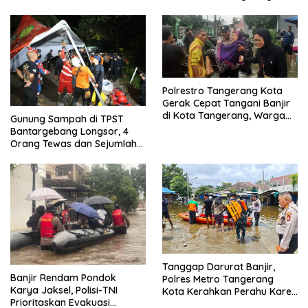
Kuat
Bebas
Polrestro Tangerang Kota
Gerak Cepat Tangani Banjir
di Kota Tangerang, Warga
Gunung Sampah di TPST
Dievakuasi dan Didirikan
Bantargebang Longsor, 4
Posko Siaga
Orang Tewas dan Sejumlah
Truk Tertimbun
Tanggap Darurat Banjir,
Banjir Rendam Pondok
Polres Metro Tangerang
Karya Jaksel, Polisi-TNI
Kota Kerahkan Perahu Karet
Prioritaskan Evakuasi
Evakuasi Warga Jatiuwung