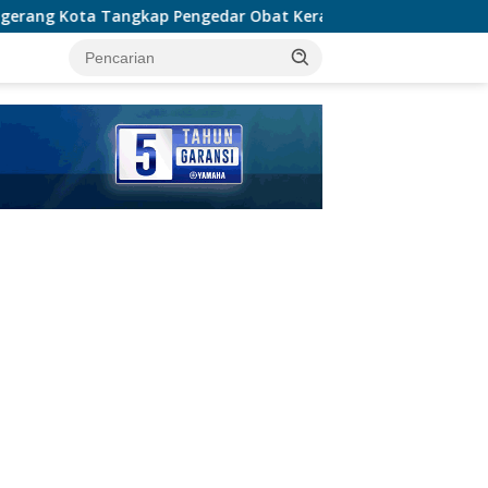
ar Obat Keras Ilegal, Ribuan Butir Tramadol dan Hexymer Dis
tutup