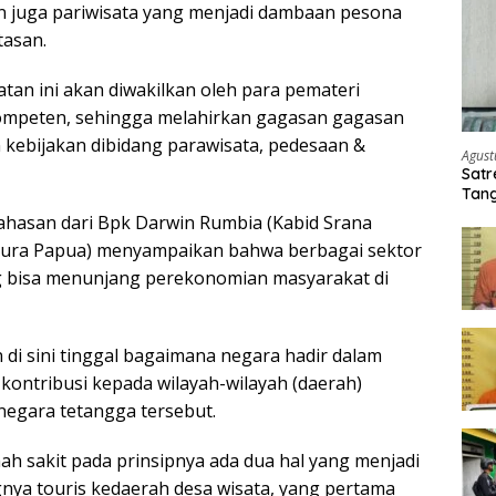
an juga pariwisata yang menjadi dambaan pesona
tasan.
tan ini akan diwakilkan oleh para pemateri
ompeten, sehingga melahirkan gagasan gagasan
kebijakan dibidang parawisata, pedesaan &
Agust
Satr
Tang
Buti
hasan dari Bpk Darwin Rumbia (Kabid Srana
ura Papua) menyampaikan bahwa berbagai sektor
g bisa menunjang perekonomian masyarakat di
di sini tinggal bagaimana negara hadir dalam
ontribusi kepada wilayah-wilayah (daerah)
egara tetangga tersebut.
ah sakit pada prinsipnya ada dua hal yang menjadi
nya touris kedaerah desa wisata, yang pertama