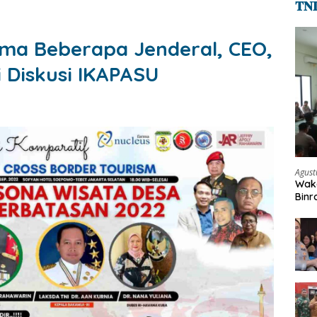
𝐓𝐍
ma Beberapa Jenderal, CEO,
 Diskusi IKAPASU
Agust
Waka
Binr
Beka