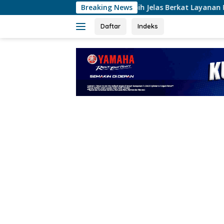
Langsung
h Yang Lebih Jelas Berkat Layanan Pengukuran Terjadwal
Breaking News
ke
konten
Daftar
Indeks
tutup