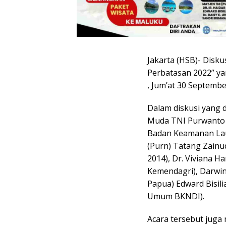
Jakarta (HSB)- Disk
Perbatasan 2022” ya
, Jum’at 30 Septembe
Dalam diskusi yang 
Muda TNI Purwanto J
Badan Keamanan Lau
(Purn) Tatang Zainu
2014), Dr. Viviana H
Kemendagri), Darwi
Papua) Edward Bisili
Umum BKNDI).
Acara tersebut jug