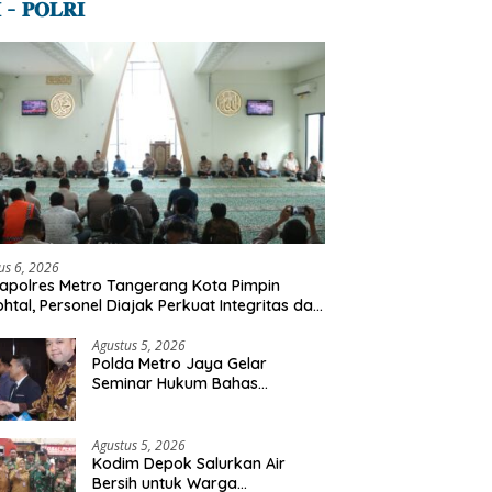
 – 𝐏𝐎𝐋𝐑𝐈
us 6, 2026
polres Metro Tangerang Kota Pimpin
ohtal, Personel Diajak Perkuat Integritas dan
l Akhirat
Agustus 5, 2026
Polda Metro Jaya Gelar
Seminar Hukum Bahas
Perluasan Objek Praperadilan
dalam KUHAP Baru
Agustus 5, 2026
Kodim Depok Salurkan Air
Bersih untuk Warga