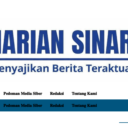
𝐏𝐞𝐝𝐨𝐦𝐚𝐧 𝐌𝐞𝐝𝐢𝐚 𝐒𝐢𝐛𝐞𝐫
𝐑𝐞𝐝𝐚𝐤𝐬𝐢
𝐓𝐞𝐧𝐭𝐚𝐧𝐠 𝐊𝐚𝐦𝐢
𝐏𝐞𝐝𝐨𝐦𝐚𝐧 𝐌𝐞𝐝𝐢𝐚 𝐒𝐢𝐛𝐞𝐫
𝐑𝐞𝐝𝐚𝐤𝐬𝐢
𝐓𝐞𝐧𝐭𝐚𝐧𝐠 𝐊𝐚𝐦𝐢