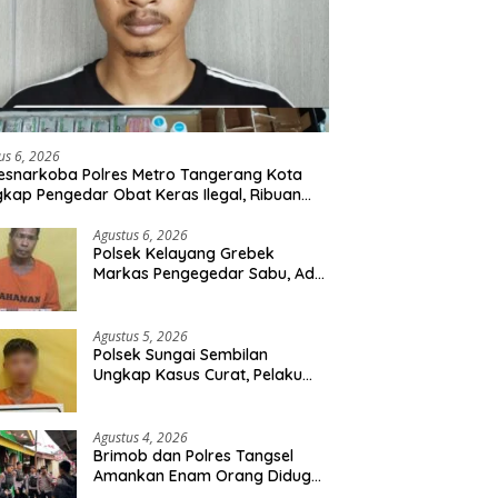
us 6, 2026
esnarkoba Polres Metro Tangerang Kota
kap Pengedar Obat Keras Ilegal, Ribuan
r Tramadol dan Hexymer Disita
Agustus 6, 2026
Polsek Kelayang Grebek
Markas Pengegedar Sabu, Ada
Lubang Tanah Untuk
Menyimpan Barang Bukti
Agustus 5, 2026
Polsek Sungai Sembilan
Ungkap Kasus Curat, Pelaku
dan Barang Bukti Berhasil
Diamankan
Agustus 4, 2026
Brimob dan Polres Tangsel
Amankan Enam Orang Diduga
Hendak Tawuran