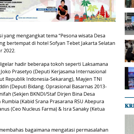
usi yang mengangkat tema “Pesona wisata Desa
ng bertempat di hotel Sofyan Tebet Jakarta Selatan
r 2022.
digelar hadir beberapa tokoh seperti Laksamana
oko Prasetyo (Deputi Kerjasama Internasional
t Republik Indonesia-Sekarang), Mayjen TNI
ddin (Deputi Bidang. Oprasional Basarnas 2013-
anifah (Sekjen BKNDI/Staf Dirjen Bina Desa
n Rumbia (Kabid Srana Prasarana RSU Abepura
𝐊𝐑
anus (Ceo Nucleus Farma) & Isra Sanaky (Ketua
a membahas bagaimana mengatasi permasalahan