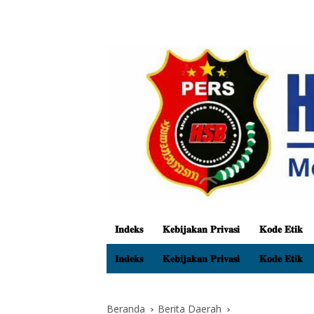
𝐈𝐧𝐝𝐞𝐤𝐬
𝐊𝐞𝐛𝐢𝐣𝐚𝐤𝐚𝐧 𝐏𝐫𝐢𝐯𝐚𝐬𝐢
𝐊𝐨𝐝𝐞 𝐄𝐭𝐢𝐤
𝐈𝐧𝐝𝐞𝐤𝐬
𝐊𝐞𝐛𝐢𝐣𝐚𝐤𝐚𝐧 𝐏𝐫𝐢𝐯𝐚𝐬𝐢
𝐊𝐨𝐝𝐞 𝐄𝐭𝐢𝐤
Beranda
Berita Daerah