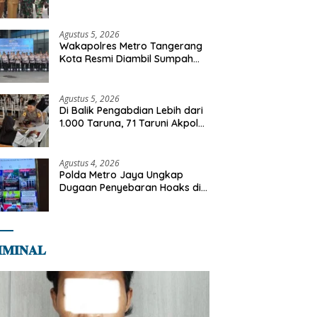
Terdampak Kekeringan di
Cipayung Jaya
Agustus 5, 2026
Wakapolres Metro Tangerang
Kota Resmi Diambil Sumpah
Jabatan, Teguhkan Komitmen
Integritas dan Pelayanan
kepada Masyarakat
Agustus 5, 2026
Di Balik Pengabdian Lebih dari
1.000 Taruna, 71 Taruni Akpol
Perkuat Pembentukan
Karakter Siswa Sekolah Rakyat
Agustus 4, 2026
Polda Metro Jaya Ungkap
Dugaan Penyebaran Hoaks di
Media Sosial
𝐌𝐈𝐍𝐀𝐋