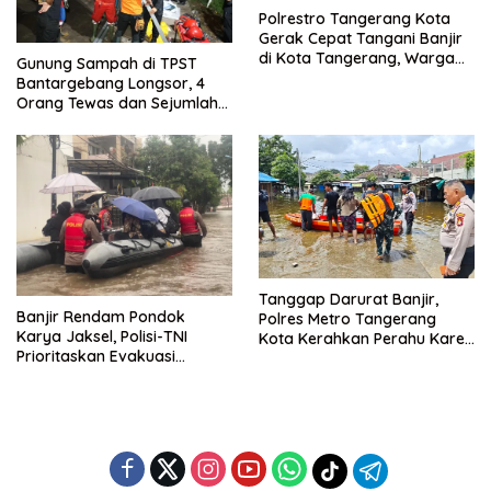
Polrestro Tangerang Kota
Gerak Cepat Tangani Banjir
di Kota Tangerang, Warga
Gunung Sampah di TPST
Dievakuasi dan Didirikan
Bantargebang Longsor, 4
Posko Siaga
Orang Tewas dan Sejumlah
Truk Tertimbun
Tanggap Darurat Banjir,
Banjir Rendam Pondok
Polres Metro Tangerang
Karya Jaksel, Polisi-TNI
Kota Kerahkan Perahu Karet
Prioritaskan Evakuasi
Evakuasi Warga Jatiuwung
Kelompok Rentan