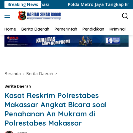
Langsung
umasi
Breaking News
Polda Metro Jaya Tangkap Enam Pelaku Curas y
ke
konten
Home
Berita Daerah
Pemerintah
Pendidikan
Kriminal
Beranda
Berita Daerah
Berita Daerah
Kasat Reskrim Polrestabes
Makassar Angkat Bicara soal
Penahanan An Mukram di
Polrestabes Makassar