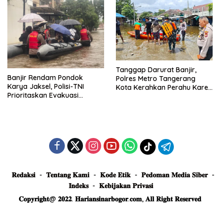
Tanggap Darurat Banjir,
Banjir Rendam Pondok
Polres Metro Tangerang
Karya Jaksel, Polisi-TNI
Kota Kerahkan Perahu Karet
Prioritaskan Evakuasi
Evakuasi Warga Jatiuwung
Kelompok Rentan
𝐑𝐞𝐝𝐚𝐤𝐬𝐢
𝐓𝐞𝐧𝐭𝐚𝐧𝐠 𝐊𝐚𝐦𝐢
𝐊𝐨𝐝𝐞 𝐄𝐭𝐢𝐤
𝐏𝐞𝐝𝐨𝐦𝐚𝐧 𝐌𝐞𝐝𝐢𝐚 𝐒𝐢𝐛𝐞𝐫
𝐈𝐧𝐝𝐞𝐤𝐬
𝐊𝐞𝐛𝐢𝐣𝐚𝐤𝐚𝐧 𝐏𝐫𝐢𝐯𝐚𝐬𝐢
𝐂𝐨𝐩𝐲𝐫𝐢𝐠𝐡𝐭@ 𝟐𝟎𝟐𝟐. 𝐇𝐚𝐫𝐢𝐚𝐧𝐬𝐢𝐧𝐚𝐫𝐛𝐨𝐠𝐨𝐫.𝐜𝐨𝐦, 𝐀𝐥𝐥 𝐑𝐢𝐠𝐡𝐭 𝐑𝐞𝐬𝐞𝐫𝐯𝐞𝐝