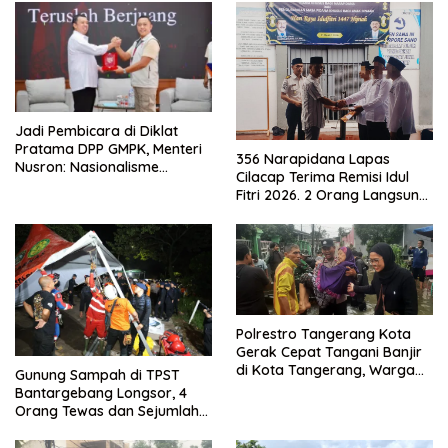
Jadi Pembicara di Diklat
Pratama DPP GMPK, Menteri
356 Narapidana Lapas
Nusron: Nasionalisme
Cilacap Terima Remisi Idul
Menjadikan Bangsa yang
Fitri 2026. 2 Orang Langsung
Kuat
Bebas
Polrestro Tangerang Kota
Gerak Cepat Tangani Banjir
di Kota Tangerang, Warga
Gunung Sampah di TPST
Dievakuasi dan Didirikan
Bantargebang Longsor, 4
Posko Siaga
Orang Tewas dan Sejumlah
Truk Tertimbun