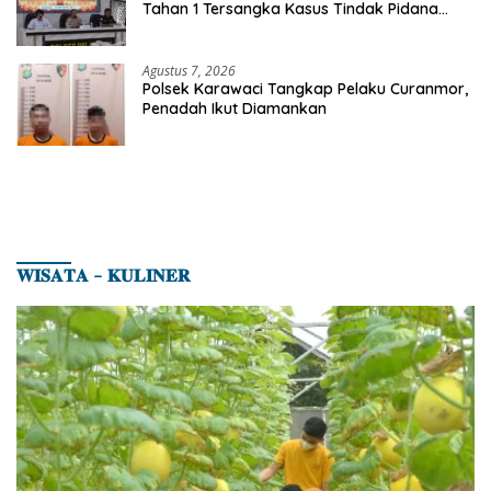
Tahan 1 Tersangka Kasus Tindak Pidana
Karhutla di Kerumutan
Agustus 7, 2026
Polsek Karawaci Tangkap Pelaku Curanmor,
Penadah Ikut Diamankan
𝐖𝐈𝐒𝐀𝐓𝐀 – 𝐊𝐔𝐋𝐈𝐍𝐄𝐑