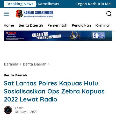
Langsung
n Kamtibmas
Breaking News
Cegah Karhutla Meluas, Wakapolda Riau d
ke
konten
Home
Berita Daerah
Pemerintah
Pendidikan
Kriminal
Beranda
Berita Daerah
Berita Daerah
Sat Lantas Polres Kapuas Hulu
Sosialisasikan Ops Zebra Kapuas
2022 Lewat Radio
Admin
Oktober 1, 2022