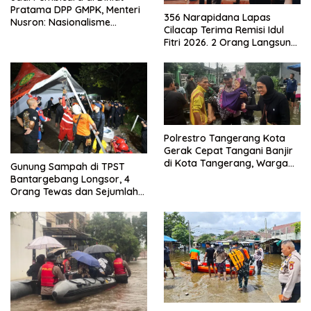
Pratama DPP GMPK, Menteri
356 Narapidana Lapas
Nusron: Nasionalisme
Cilacap Terima Remisi Idul
Menjadikan Bangsa yang
Fitri 2026. 2 Orang Langsung
Kuat
Bebas
Polrestro Tangerang Kota
Gerak Cepat Tangani Banjir
di Kota Tangerang, Warga
Gunung Sampah di TPST
Dievakuasi dan Didirikan
Bantargebang Longsor, 4
Posko Siaga
Orang Tewas dan Sejumlah
Truk Tertimbun