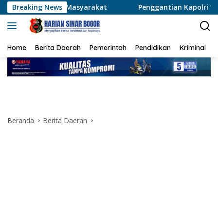
Langsung
 Masyarakat
Breaking News
Penggantian Kapolri “Kompetensi Absolut P
ke
konten
Home
Berita Daerah
Pemerintah
Pendidikan
Kriminal
Beranda
Berita Daerah