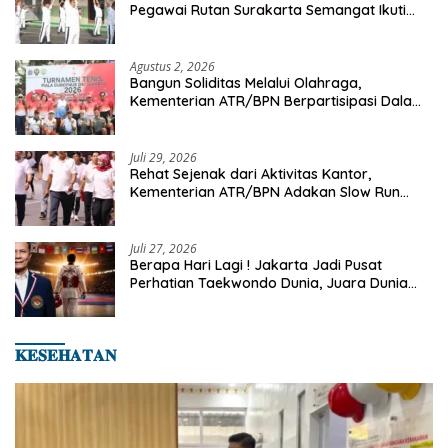
Pegawai Rutan Surakarta Semangat Ikuti
Senam Pagi
Agustus 2, 2026
Bangun Soliditas Melalui Olahraga,
Kementerian ATR/BPN Berpartisipasi Dalam
Turnamen Tenis Piala Gubernur DKI Jakarta
2026
Juli 29, 2026
Rehat Sejenak dari Aktivitas Kantor,
Kementerian ATR/BPN Adakan Slow Run
Rutin Sepulang Kerja
Juli 27, 2026
Berapa Hari Lagi ! Jakarta Jadi Pusat
Perhatian Taekwondo Dunia, Juara Dunia
Hingga Kampiun Asia Siap Berlaga di 8th
Asian Taekwondo Indonesia Open 2026
𝐊𝐄𝐒𝐄𝐇𝐀𝐓𝐀𝐍