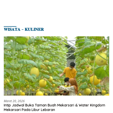
𝐖𝐈𝐒𝐀𝐓𝐀 – 𝐊𝐔𝐋𝐈𝐍𝐄𝐑
Maret 20, 2026
Intip Jadwal Buka Taman Buah Mekarsari & Water Kingdom
Mekarsari Pada Libur Lebaran