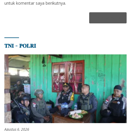
untuk komentar saya berikutnya.
𝐓𝐍𝐈 – 𝐏𝐎𝐋𝐑𝐈
Agustus 6, 2026