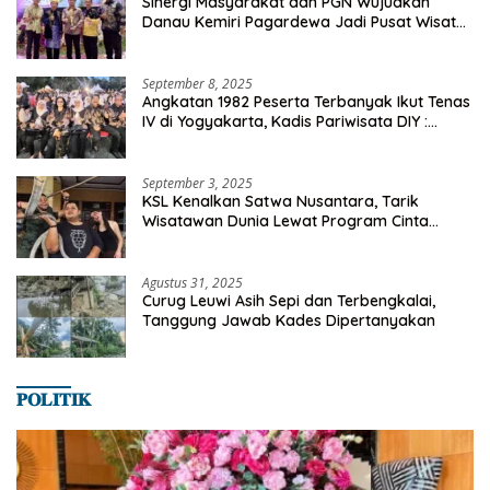
Sinergi Masyarakat dan PGN Wujudkan
Danau Kemiri Pagardewa Jadi Pusat Wisata
dan Ekonomi Desa
September 8, 2025
Angkatan 1982 Peserta Terbanyak Ikut Tenas
IV di Yogyakarta, Kadis Pariwisata DIY :
Milyaran Rupiah Dibelanjakan Ribuan Alumni
SMANSA Makassar
September 3, 2025
KSL Kenalkan Satwa Nusantara, Tarik
Wisatawan Dunia Lewat Program Cinta
Satwa
Agustus 31, 2025
Curug Leuwi Asih Sepi dan Terbengkalai,
Tanggung Jawab Kades Dipertanyakan
𝐏𝐎𝐋𝐈𝐓𝐈𝐊