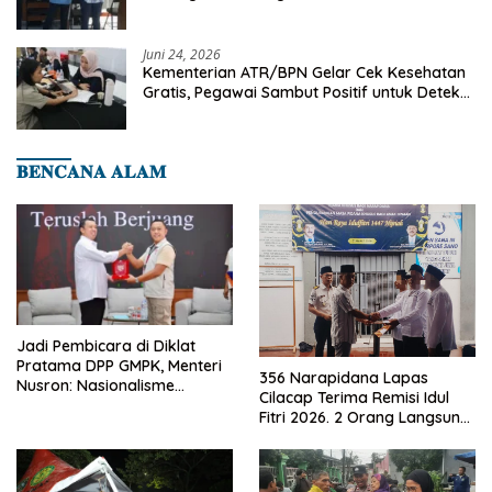
Juni 24, 2026
Kementerian ATR/BPN Gelar Cek Kesehatan
Gratis, Pegawai Sambut Positif untuk Deteksi
Dini Penyakit
𝐁𝐄𝐍𝐂𝐀𝐍𝐀 𝐀𝐋𝐀𝐌
Jadi Pembicara di Diklat
Pratama DPP GMPK, Menteri
356 Narapidana Lapas
Nusron: Nasionalisme
Cilacap Terima Remisi Idul
Menjadikan Bangsa yang
Fitri 2026. 2 Orang Langsung
Kuat
Bebas