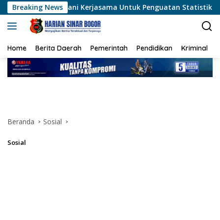
Langsung
erjasama Untuk Penguatan Statistik
Breaking News
Aswar Humas & P
ke
konten
Home
Berita Daerah
Pemerintah
Pendidikan
Kriminal
Beranda
Sosial
Sosial