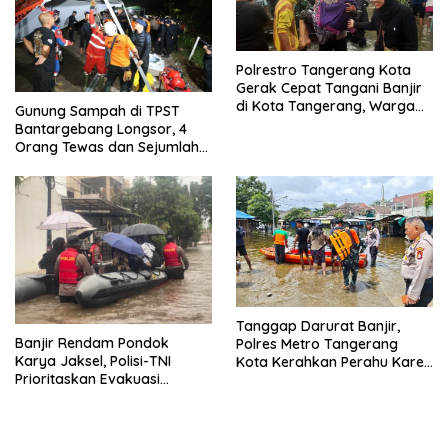
Polrestro Tangerang Kota
Gerak Cepat Tangani Banjir
di Kota Tangerang, Warga
Gunung Sampah di TPST
Dievakuasi dan Didirikan
Bantargebang Longsor, 4
Posko Siaga
Orang Tewas dan Sejumlah
Truk Tertimbun
Tanggap Darurat Banjir,
Banjir Rendam Pondok
Polres Metro Tangerang
Karya Jaksel, Polisi-TNI
Kota Kerahkan Perahu Karet
Prioritaskan Evakuasi
Evakuasi Warga Jatiuwung
Kelompok Rentan