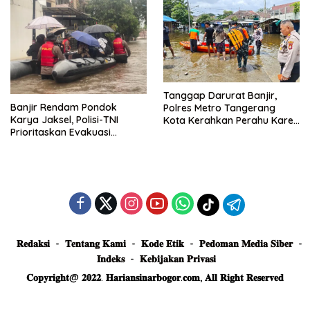
Tanggap Darurat Banjir,
Banjir Rendam Pondok
Polres Metro Tangerang
Karya Jaksel, Polisi-TNI
Kota Kerahkan Perahu Karet
Prioritaskan Evakuasi
Evakuasi Warga Jatiuwung
Kelompok Rentan
𝐑𝐞𝐝𝐚𝐤𝐬𝐢
𝐓𝐞𝐧𝐭𝐚𝐧𝐠 𝐊𝐚𝐦𝐢
𝐊𝐨𝐝𝐞 𝐄𝐭𝐢𝐤
𝐏𝐞𝐝𝐨𝐦𝐚𝐧 𝐌𝐞𝐝𝐢𝐚 𝐒𝐢𝐛𝐞𝐫
𝐈𝐧𝐝𝐞𝐤𝐬
𝐊𝐞𝐛𝐢𝐣𝐚𝐤𝐚𝐧 𝐏𝐫𝐢𝐯𝐚𝐬𝐢
𝐂𝐨𝐩𝐲𝐫𝐢𝐠𝐡𝐭@ 𝟐𝟎𝟐𝟐. 𝐇𝐚𝐫𝐢𝐚𝐧𝐬𝐢𝐧𝐚𝐫𝐛𝐨𝐠𝐨𝐫.𝐜𝐨𝐦, 𝐀𝐥𝐥 𝐑𝐢𝐠𝐡𝐭 𝐑𝐞𝐬𝐞𝐫𝐯𝐞𝐝