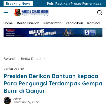
Langsung
Breaking News
Polri Pastikan Proses Pemeriksaan Personel di Aceh Dil
ke
konten
Home
Berita Daerah
Pemerintah
Pendidikan
Kriminal
Beranda
Berita Daerah
Berita Daerah
Presiden Berikan Bantuan kepada
Para Pengungsi Terdampak Gempa
Bumi di Cianjur
Admin
November 24, 2022