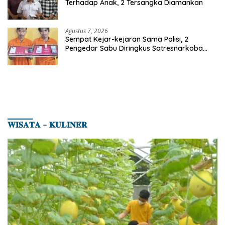
Terhadap Anak, 2 Tersangka Diamankan
Agustus 7, 2026
Sempat Kejar-kejaran Sama Polisi, 2
Pengedar Sabu Diringkus Satresnarkoba
Polres Inhu
𝐖𝐈𝐒𝐀𝐓𝐀 – 𝐊𝐔𝐋𝐈𝐍𝐄𝐑