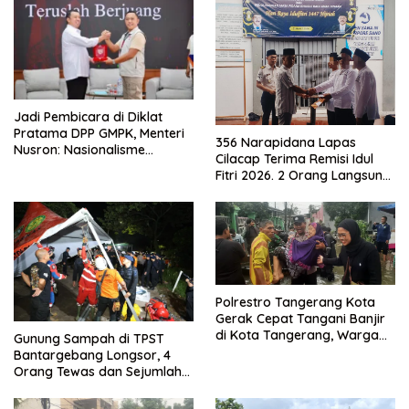
Jadi Pembicara di Diklat
Pratama DPP GMPK, Menteri
356 Narapidana Lapas
Nusron: Nasionalisme
Cilacap Terima Remisi Idul
Menjadikan Bangsa yang
Fitri 2026. 2 Orang Langsung
Kuat
Bebas
Polrestro Tangerang Kota
Gerak Cepat Tangani Banjir
di Kota Tangerang, Warga
Gunung Sampah di TPST
Dievakuasi dan Didirikan
Bantargebang Longsor, 4
Posko Siaga
Orang Tewas dan Sejumlah
Truk Tertimbun