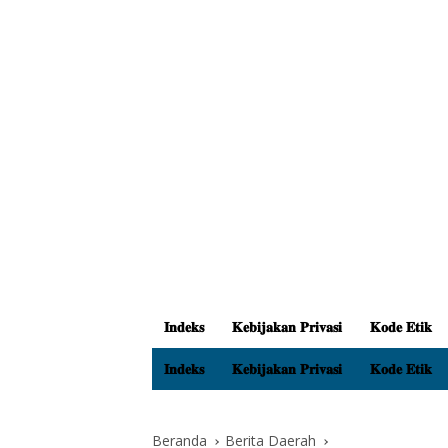
𝐈𝐧𝐝𝐞𝐤𝐬
𝐊𝐞𝐛𝐢𝐣𝐚𝐤𝐚𝐧 𝐏𝐫𝐢𝐯𝐚𝐬𝐢
𝐊𝐨𝐝𝐞 𝐄𝐭𝐢𝐤
𝐈𝐧𝐝𝐞𝐤𝐬
𝐊𝐞𝐛𝐢𝐣𝐚𝐤𝐚𝐧 𝐏𝐫𝐢𝐯𝐚𝐬𝐢
𝐊𝐨𝐝𝐞 𝐄𝐭𝐢𝐤
Beranda
Berita Daerah