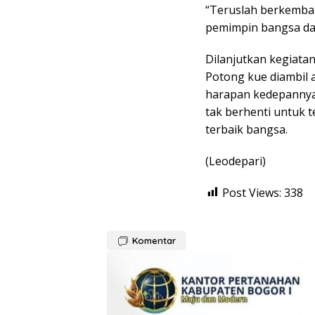
“Teruslah berkemban
pemimpin bangsa dan
Dilanjutkan kegiata
Potong kue diambil 
harapan kedepannya 
tak berhenti untuk 
terbaik bangsa.
(Leodepari)
Post Views:
338
Komentar