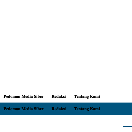
𝐏𝐞𝐝𝐨𝐦𝐚𝐧 𝐌𝐞𝐝𝐢𝐚 𝐒𝐢𝐛𝐞𝐫
𝐑𝐞𝐝𝐚𝐤𝐬𝐢
𝐓𝐞𝐧𝐭𝐚𝐧𝐠 𝐊𝐚𝐦𝐢
𝐏𝐞𝐝𝐨𝐦𝐚𝐧 𝐌𝐞𝐝𝐢𝐚 𝐒𝐢𝐛𝐞𝐫
𝐑𝐞𝐝𝐚𝐤𝐬𝐢
𝐓𝐞𝐧𝐭𝐚𝐧𝐠 𝐊𝐚𝐦𝐢