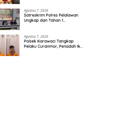
Etomidate dari Seorang Pria
Agustus 7, 2026
Satreskrim Polres Pelalawan
Ungkap dan Tahan 1
Tersangka Kasus Tindak
Pidana Karhutla di Kerumutan
Agustus 7, 2026
Polsek Karawaci Tangkap
Pelaku Curanmor, Penadah Ikut
Diamankan