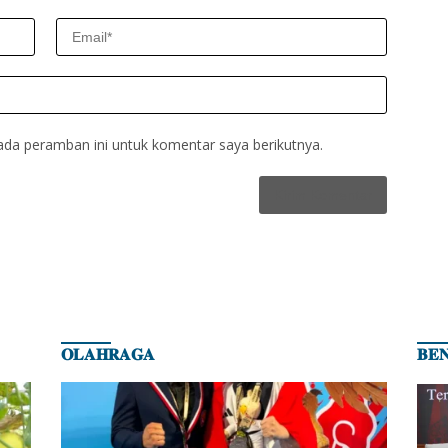
ada peramban ini untuk komentar saya berikutnya.
𝐎𝐋𝐀𝐇𝐑𝐀𝐆𝐀
𝐁𝐄