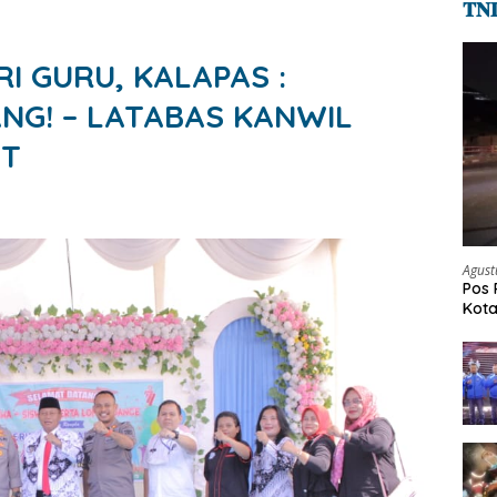
𝐓𝐍
I GURU, KALAPAS :
NG! – LATABAS KANWIL
UT
Agust
Pos 
Kot