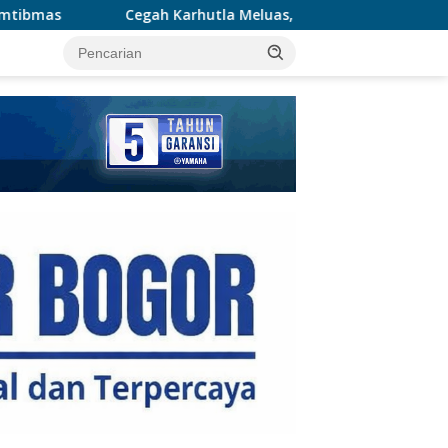
utla Meluas, Wakapolda Riau dan Irdam XIX/TT Turun Langsun
tutup