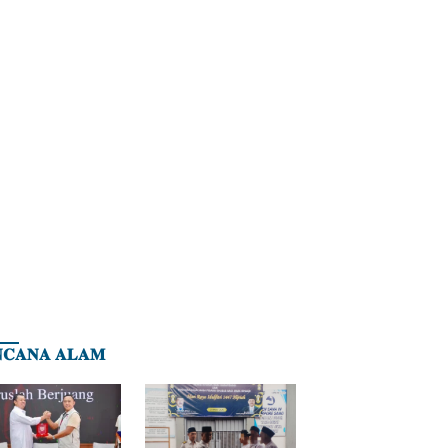
𝐂𝐀𝐍𝐀 𝐀𝐋𝐀𝐌