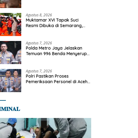
Tangani Kebakaran Gedung
Bapenda
Agustus 8, 2026
Muktamar XVI Tapak Suci
Resmi Dibuka di Semarang,
Kapolri Terima Anugerah
Anggota Kehormatan
Agustus 7, 2026
Polda Metro Jaya Jelaskan
Temuan 996 Benda Menyerupai
Senjata di Yayasan Jaksel
Agustus 7, 2026
Polri Pastikan Proses
Pemeriksaan Personel di Aceh
Dilaksanakan Secara
Profesional dan Transparan
𝐌𝐈𝐍𝐀𝐋