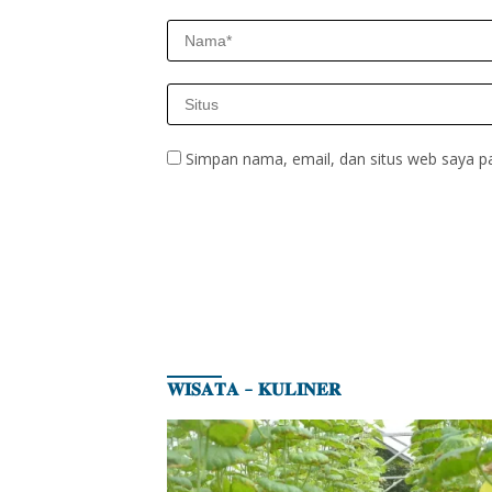
Simpan nama, email, dan situs web saya p
𝐖𝐈𝐒𝐀𝐓𝐀 – 𝐊𝐔𝐋𝐈𝐍𝐄𝐑