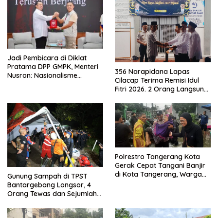
Jadi Pembicara di Diklat
Pratama DPP GMPK, Menteri
356 Narapidana Lapas
Nusron: Nasionalisme
Cilacap Terima Remisi Idul
Menjadikan Bangsa yang
Fitri 2026. 2 Orang Langsung
Kuat
Bebas
Polrestro Tangerang Kota
Gerak Cepat Tangani Banjir
di Kota Tangerang, Warga
Gunung Sampah di TPST
Dievakuasi dan Didirikan
Bantargebang Longsor, 4
Posko Siaga
Orang Tewas dan Sejumlah
Truk Tertimbun