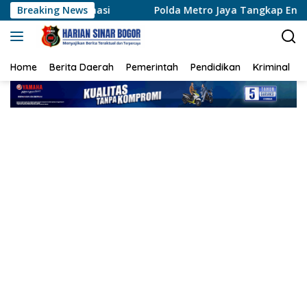
Langsung
asi
Breaking News
Polda Metro Jaya Tangkap Enam Pelaku Curas yan
ke
konten
Home
Berita Daerah
Pemerintah
Pendidikan
Kriminal