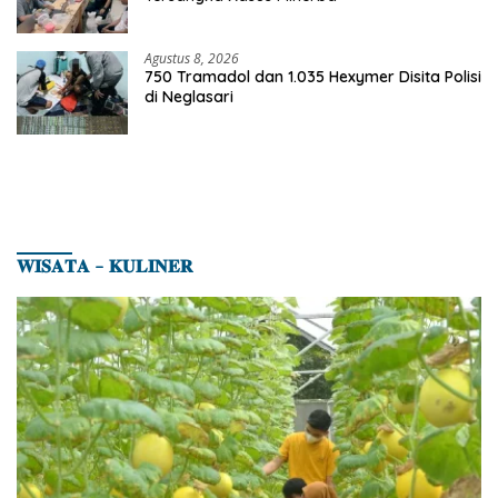
Agustus 8, 2026
750 Tramadol dan 1.035 Hexymer Disita Polisi
di Neglasari
𝐖𝐈𝐒𝐀𝐓𝐀 – 𝐊𝐔𝐋𝐈𝐍𝐄𝐑