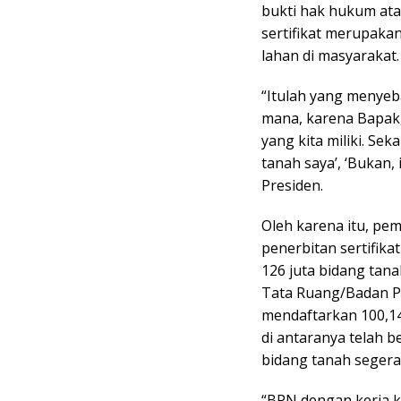
bukti hak hukum atas
sertifikat merupaka
lahan di masyarakat.
“Itulah yang menyeb
mana, karena Bapak,
yang kita miliki. Se
tanah saya’, ‘Bukan, i
Presiden.
Oleh karena itu, pe
penerbitan sertifika
126 juta bidang tana
Tata Ruang/Badan Pe
mendaftarkan 100,14
di antaranya telah b
bidang tanah segera
“BPN dengan kerja ke