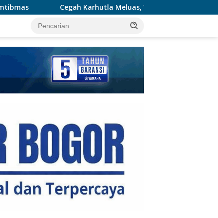
rhutla Meluas, Wakapolda Riau dan Irdam XIX/TT Turun Langsu
tutup