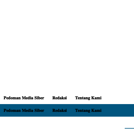
𝐏𝐞𝐝𝐨𝐦𝐚𝐧 𝐌𝐞𝐝𝐢𝐚 𝐒𝐢𝐛𝐞𝐫
𝐑𝐞𝐝𝐚𝐤𝐬𝐢
𝐓𝐞𝐧𝐭𝐚𝐧𝐠 𝐊𝐚𝐦𝐢
𝐏𝐞𝐝𝐨𝐦𝐚𝐧 𝐌𝐞𝐝𝐢𝐚 𝐒𝐢𝐛𝐞𝐫
𝐑𝐞𝐝𝐚𝐤𝐬𝐢
𝐓𝐞𝐧𝐭𝐚𝐧𝐠 𝐊𝐚𝐦𝐢