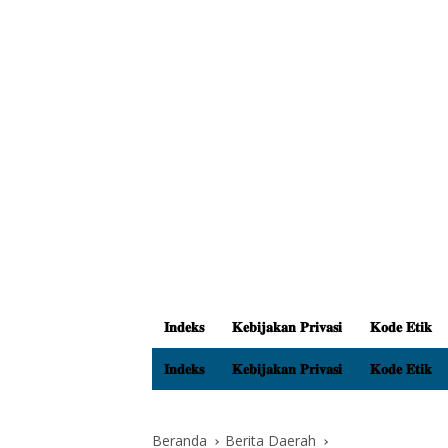
𝐈𝐧𝐝𝐞𝐤𝐬
𝐊𝐞𝐛𝐢𝐣𝐚𝐤𝐚𝐧 𝐏𝐫𝐢𝐯𝐚𝐬𝐢
𝐊𝐨𝐝𝐞 𝐄𝐭𝐢𝐤
𝐈𝐧𝐝𝐞𝐤𝐬
𝐊𝐞𝐛𝐢𝐣𝐚𝐤𝐚𝐧 𝐏𝐫𝐢𝐯𝐚𝐬𝐢
𝐊𝐨𝐝𝐞 𝐄𝐭𝐢𝐤
Beranda
Berita Daerah