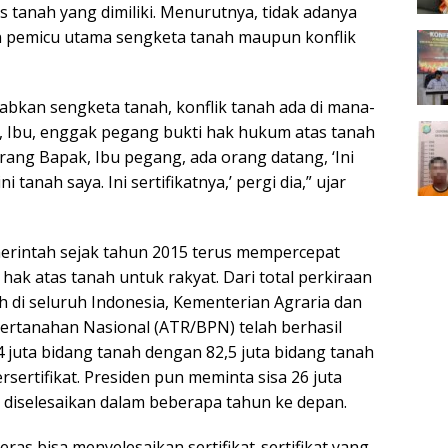
 tanah yang dimiliki. Menurutnya, tidak adanya
n pemicu utama sengketa tanah maupun konflik
abkan sengketa tanah, konflik tanah ada di mana-
 Ibu, enggak pegang bukti hak hukum atas tanah
karang Bapak, Ibu pegang, ada orang datang, ‘Ini
ni tanah saya. Ini sertifikatnya,’ pergi dia,” ujar
merintah sejak tahun 2015 terus mempercepat
t hak atas tanah untuk rakyat. Dari total perkiraan
h di seluruh Indonesia, Kementerian Agraria dan
rtanahan Nasional (ATR/BPN) telah berhasil
 juta bidang tanah dengan 82,5 juta bidang tanah
ersertifikat. Presiden pun meminta sisa 26 juta
 diselesaikan dalam beberapa tahun ke depan.
ras bisa menyelesaikan sertifikat-sertifikat yang