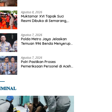
Tangani Kebakaran Gedung
Bapenda
Agustus 8, 2026
Muktamar XVI Tapak Suci
Resmi Dibuka di Semarang,
Kapolri Terima Anugerah
Anggota Kehormatan
Agustus 7, 2026
Polda Metro Jaya Jelaskan
Temuan 996 Benda Menyerupai
Senjata di Yayasan Jaksel
Agustus 7, 2026
Polri Pastikan Proses
Pemeriksaan Personel di Aceh
Dilaksanakan Secara
Profesional dan Transparan
𝐌𝐈𝐍𝐀𝐋