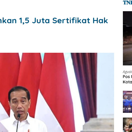
𝐓𝐍
kan 1,5 Juta Sertifikat Hak
Agust
Pos 
Kot