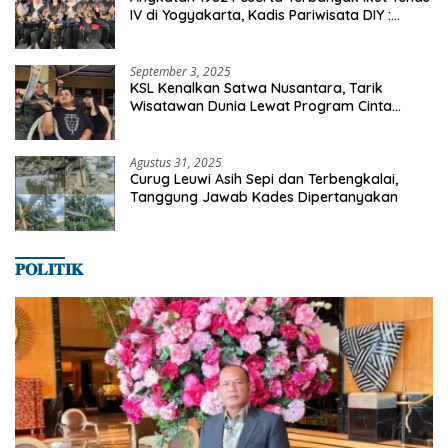
IV di Yogyakarta, Kadis Pariwisata DIY :
Milyaran Rupiah Dibelanjakan Ribuan Alumni
SMANSA Makassar
September 3, 2025
KSL Kenalkan Satwa Nusantara, Tarik
Wisatawan Dunia Lewat Program Cinta
Satwa
Agustus 31, 2025
Curug Leuwi Asih Sepi dan Terbengkalai,
Tanggung Jawab Kades Dipertanyakan
𝐏𝐎𝐋𝐈𝐓𝐈𝐊