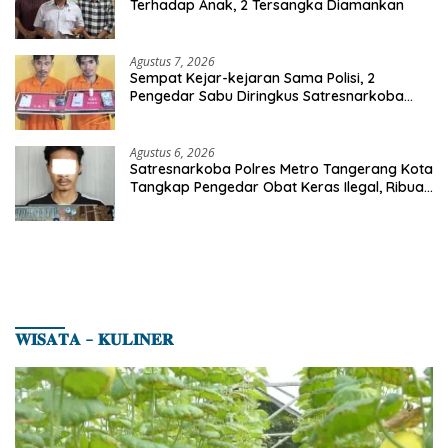
Terhadap Anak, 2 Tersangka Diamankan
Agustus 7, 2026
Sempat Kejar-kejaran Sama Polisi, 2
Pengedar Sabu Diringkus Satresnarkoba
Polres Inhu
Agustus 6, 2026
Satresnarkoba Polres Metro Tangerang Kota
Tangkap Pengedar Obat Keras Ilegal, Ribuan
Butir Tramadol dan Hexymer Disita
𝐖𝐈𝐒𝐀𝐓𝐀 – 𝐊𝐔𝐋𝐈𝐍𝐄𝐑