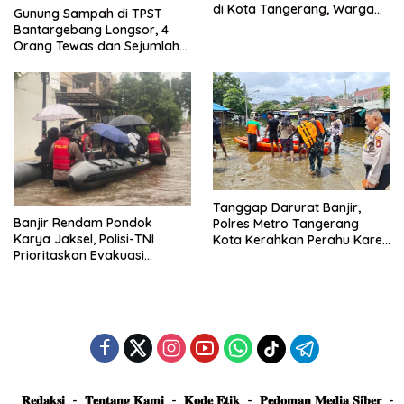
di Kota Tangerang, Warga
Gunung Sampah di TPST
Dievakuasi dan Didirikan
Bantargebang Longsor, 4
Posko Siaga
Orang Tewas dan Sejumlah
Truk Tertimbun
Tanggap Darurat Banjir,
Banjir Rendam Pondok
Polres Metro Tangerang
Karya Jaksel, Polisi-TNI
Kota Kerahkan Perahu Karet
Prioritaskan Evakuasi
Evakuasi Warga Jatiuwung
Kelompok Rentan
𝐑𝐞𝐝𝐚𝐤𝐬𝐢
𝐓𝐞𝐧𝐭𝐚𝐧𝐠 𝐊𝐚𝐦𝐢
𝐊𝐨𝐝𝐞 𝐄𝐭𝐢𝐤
𝐏𝐞𝐝𝐨𝐦𝐚𝐧 𝐌𝐞𝐝𝐢𝐚 𝐒𝐢𝐛𝐞𝐫