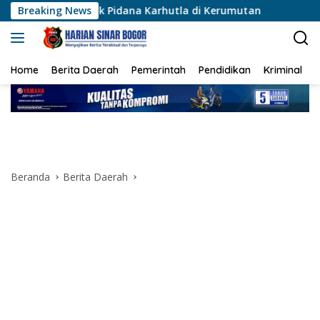
Langsung
k Pidana Karhutla di Kerumutan
Breaking News
Polsek Karawaci Tan
ke
konten
Home
Berita Daerah
Pemerintah
Pendidikan
Kriminal
Beranda
Berita Daerah