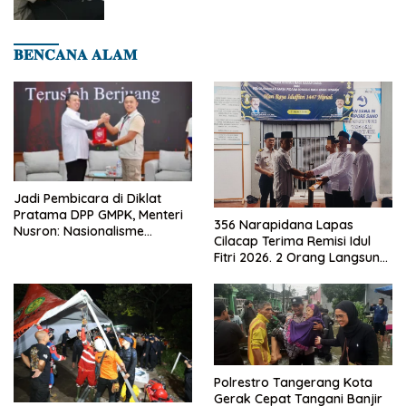
Dini Penyakit
𝐁𝐄𝐍𝐂𝐀𝐍𝐀 𝐀𝐋𝐀𝐌
Jadi Pembicara di Diklat
Pratama DPP GMPK, Menteri
356 Narapidana Lapas
Nusron: Nasionalisme
Cilacap Terima Remisi Idul
Menjadikan Bangsa yang
Fitri 2026. 2 Orang Langsung
Kuat
Bebas
Polrestro Tangerang Kota
Gerak Cepat Tangani Banjir