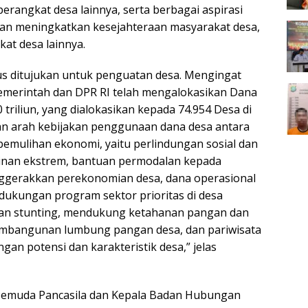
perangkat desa lainnya, serta berbagai aspirasi
uan meningkatkan kesejahteraan masyarakat desa,
at desa lainnya.
us ditujukan untuk penguatan desa. Mengingat
emerintah dan DPR RI telah mengalokasikan Dana
triliun, yang dialokasikan kepada 74.954 Desa di
an arah kebijakan penggunaan dana desa antara
pemulihan ekonomi, yaitu perlindungan sosial dan
nan ekstrem, bantuan permodalan kepada
erakkan perekonomian desa, dana operasional
dukungan program sektor prioritas di desa
n stunting, mendukung ketahanan pangan dan
mbangunan lumbung pangan desa, dan pariwisata
ngan potensi dan karakteristik desa,” jelas
emuda Pancasila dan Kepala Badan Hubungan