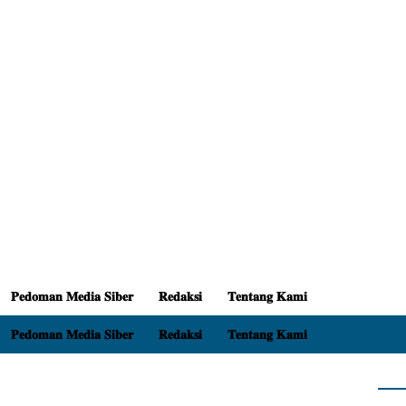
𝐏𝐞𝐝𝐨𝐦𝐚𝐧 𝐌𝐞𝐝𝐢𝐚 𝐒𝐢𝐛𝐞𝐫
𝐑𝐞𝐝𝐚𝐤𝐬𝐢
𝐓𝐞𝐧𝐭𝐚𝐧𝐠 𝐊𝐚𝐦𝐢
𝐏𝐞𝐝𝐨𝐦𝐚𝐧 𝐌𝐞𝐝𝐢𝐚 𝐒𝐢𝐛𝐞𝐫
𝐑𝐞𝐝𝐚𝐤𝐬𝐢
𝐓𝐞𝐧𝐭𝐚𝐧𝐠 𝐊𝐚𝐦𝐢