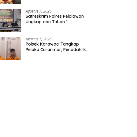
Etomidate dari Seorang Pria
Agustus 7, 2026
Satreskrim Polres Pelalawan
Ungkap dan Tahan 1
Tersangka Kasus Tindak
Pidana Karhutla di Kerumutan
Agustus 7, 2026
Polsek Karawaci Tangkap
Pelaku Curanmor, Penadah Ikut
Diamankan