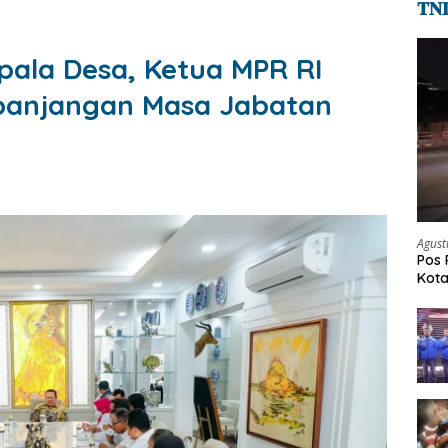
𝐓𝐍
pala Desa, Ketua MPR RI
panjangan Masa Jabatan
Agust
Pos 
Kot