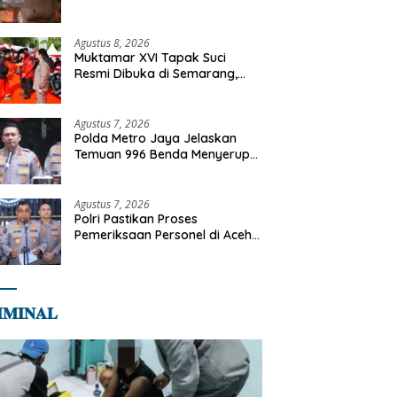
Tangani Kebakaran Gedung
Bapenda
Agustus 8, 2026
Muktamar XVI Tapak Suci
Resmi Dibuka di Semarang,
Kapolri Terima Anugerah
Anggota Kehormatan
Agustus 7, 2026
Polda Metro Jaya Jelaskan
Temuan 996 Benda Menyerupai
Senjata di Yayasan Jaksel
Agustus 7, 2026
Polri Pastikan Proses
Pemeriksaan Personel di Aceh
Dilaksanakan Secara
Profesional dan Transparan
𝐌𝐈𝐍𝐀𝐋