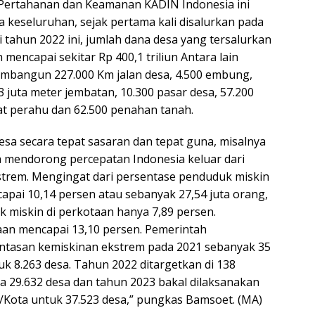
ertahanan dan Keamanan KADIN Indonesia ini
 keseluruhan, sejak pertama kali disalurkan pada
 tahun 2022 ini, jumlah dana desa yang tersalurkan
mencapai sekitar Rp 400,1 triliun Antara lain
mbangun 227.000 Km jalan desa, 4.500 embung,
1,3 juta meter jembatan, 10.300 pasar desa, 57.200
t perahu dan 62.500 penahan tanah.
esa secara tepat sasaran dan tepat guna, misalnya
a mendorong percepatan Indonesia keluar dari
strem. Mengingat dari persentase penduduk miskin
apai 10,14 persen atau sebanyak 27,54 juta orang,
 miskin di perkotaan hanya 7,89 persen.
an mencapai 13,10 persen. Pemerintah
tasan kemiskinan ekstrem pada 2021 sebanyak 35
k 8.263 desa. Tahun 2022 ditargetkan di 138
 29.632 desa dan tahun 2023 bakal dilaksanakan
Kota untuk 37.523 desa,” pungkas Bamsoet. (MA)