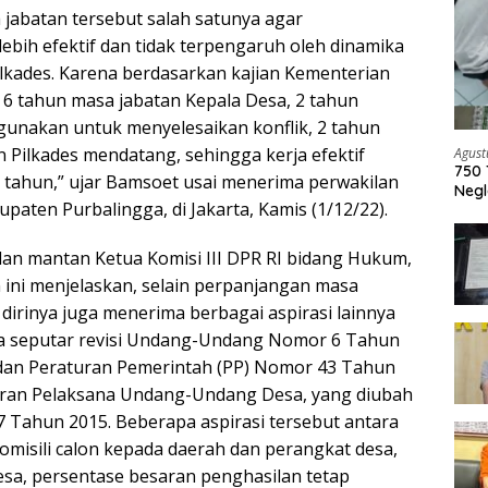
jabatan tersebut salah satunya agar
bih efektif dan tidak terpengaruh oleh dinamika
Pilkades. Karena berdasarkan kajian Kementerian
 6 tahun masa jabatan Kepala Desa, 2 tahun
gunakan untuk menyelesaikan konflik, 2 tahun
 Pilkades mendatang, sehingga kerja efektif
Agust
750 
 tahun,” ujar Bamsoet usai menerima perwakilan
Negl
upaten Purbalingga, di Jakarta, Kamis (1/12/22).
dan mantan Ketua Komisi III DPR RI bidang Hukum,
ini menjelaskan, selain perpanjangan masa
 dirinya juga menerima berbagai aspirasi lainnya
sa seputar revisi Undang-Undang Nomor 6 Tahun
 dan Peraturan Pemerintah (PP) Nomor 43 Tahun
uran Pelaksana Undang-Undang Desa, yang diubah
Tahun 2015. Beberapa aspirasi tersebut antara
domisili calon kepada daerah dan perangkat desa,
sa, persentase besaran penghasilan tetap