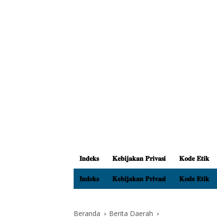
𝐈𝐧𝐝𝐞𝐤𝐬
𝐊𝐞𝐛𝐢𝐣𝐚𝐤𝐚𝐧 𝐏𝐫𝐢𝐯𝐚𝐬𝐢
𝐊𝐨𝐝𝐞 𝐄𝐭𝐢𝐤
𝐈𝐧𝐝𝐞𝐤𝐬
𝐊𝐞𝐛𝐢𝐣𝐚𝐤𝐚𝐧 𝐏𝐫𝐢𝐯𝐚𝐬𝐢
𝐊𝐨𝐝𝐞 𝐄𝐭𝐢𝐤
Beranda
Berita Daerah