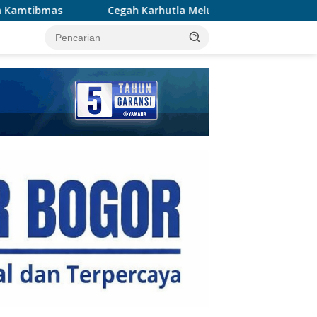
h Karhutla Meluas, Wakapolda Riau dan Irdam XIX/TT Turun La
tutup