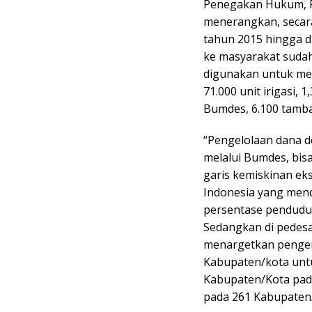
Penegakan Hukum, P
menerangkan, secara
tahun 2015 hingga di
ke masyarakat sudah 
digunakan untuk me
71.000 unit irigasi, 
Bumdes, 6.100 tamba
“Pengelolaan dana d
melalui Bumdes, bis
garis kemiskinan ek
Indonesia yang menc
persentase penduduk
Sedangkan di pedesa
menargetkan pengen
Kabupaten/kota untu
Kabupaten/Kota pada
pada 261 Kabupaten/