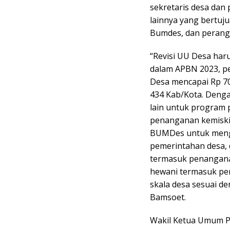
sekretaris desa dan 
lainnya yang bertuj
Bumdes, dan perangk
“Revisi UU Desa har
dalam APBN 2023, p
Desa mencapai Rp 70 
434 Kab/Kota. Deng
lain untuk program 
penanganan kemiski
BUMDes untuk mengg
pemerintahan desa, 
termasuk penangana
hewani termasuk pe
skala desa sesuai de
Bamsoet.
Wakil Ketua Umum P