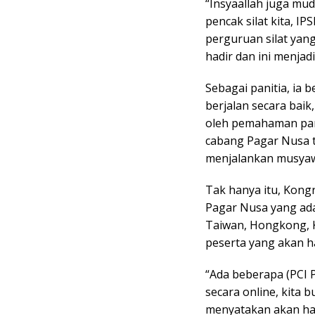
“Insyaallah juga mu
pencak silat kita, IP
perguruan silat yang
hadir dan ini menjad
Sebagai panitia, ia 
berjalan secara baik
oleh pemahaman par
cabang Pagar Nusa t
menjalankan musya
Tak hanya itu, Kong
Pagar Nusa yang ada
Taiwan, Hongkong, Ko
peserta yang akan h
“Ada beberapa (PCI 
secara online, kita 
menyatakan akan hadi