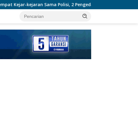
Sama Polisi, 2 Pengedar Sabu Diringkus Satresnarkoba Polres I
tutup