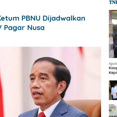
𝐓𝐍
 Ketum PBNU Dijadwalkan
V Pagar Nusa
Agust
Kaop
Kepo
Pen