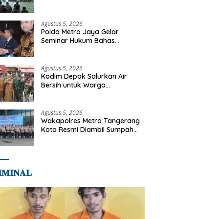
Diajak Perkuat Integritas dan
Bekal Akhirat
Agustus 5, 2026
Polda Metro Jaya Gelar
Seminar Hukum Bahas
Perluasan Objek Praperadilan
dalam KUHAP Baru
Agustus 5, 2026
Kodim Depok Salurkan Air
Bersih untuk Warga
Terdampak Kekeringan di
Cipayung Jaya
Agustus 5, 2026
Wakapolres Metro Tangerang
Kota Resmi Diambil Sumpah
Jabatan, Teguhkan Komitmen
Integritas dan Pelayanan
kepada Masyarakat
𝐌𝐈𝐍𝐀𝐋