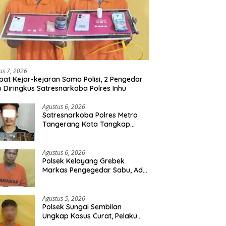
us 7, 2026
at Kejar-kejaran Sama Polisi, 2 Pengedar
 Diringkus Satresnarkoba Polres Inhu
Agustus 6, 2026
Satresnarkoba Polres Metro
Tangerang Kota Tangkap
Pengedar Obat Keras Ilegal,
Ribuan Butir Tramadol dan
Hexymer Disita
Agustus 6, 2026
Polsek Kelayang Grebek
Markas Pengegedar Sabu, Ada
Lubang Tanah Untuk
Menyimpan Barang Bukti
Agustus 5, 2026
Polsek Sungai Sembilan
Ungkap Kasus Curat, Pelaku
dan Barang Bukti Berhasil