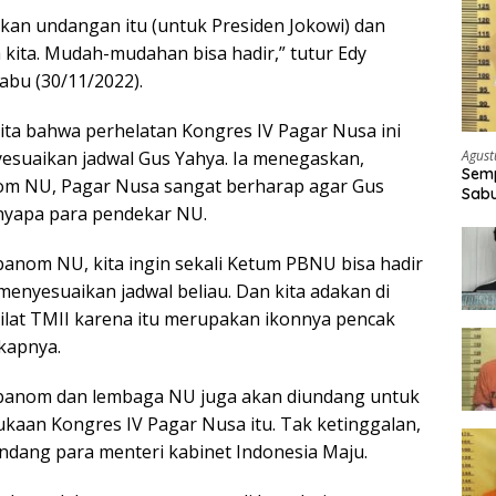
kan undangan itu (untuk Presiden Jokowi) dan
 kita. Mudah-mudahan bisa hadir,” tutur Edy
abu (30/11/2022).
erita bahwa perhelatan Kongres IV Pagar Nusa ini
Agust
esuaikan jadwal Gus Yahya. Ia menegaskan,
Semp
om NU, Pagar Nusa sangat berharap agar Gus
Sabu
nyapa para pendekar NU.
banom NU, kita ingin sekali Ketum PBNU bisa hadir
menyesuaikan jadwal beliau. Dan kita adakan di
lat TMII karena itu merupakan ikonnya pencak
gkapnya.
 banom dan lembaga NU juga akan diundang untuk
aan Kongres IV Pagar Nusa itu. Tak ketinggalan,
ndang para menteri kabinet Indonesia Maju.