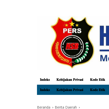
𝐈𝐧𝐝𝐞𝐤𝐬
𝐊𝐞𝐛𝐢𝐣𝐚𝐤𝐚𝐧 𝐏𝐫𝐢𝐯𝐚𝐬𝐢
𝐊𝐨𝐝𝐞 𝐄𝐭𝐢𝐤
𝐈𝐧𝐝𝐞𝐤𝐬
𝐊𝐞𝐛𝐢𝐣𝐚𝐤𝐚𝐧 𝐏𝐫𝐢𝐯𝐚𝐬𝐢
𝐊𝐨𝐝𝐞 𝐄𝐭𝐢𝐤
Beranda
Berita Daerah