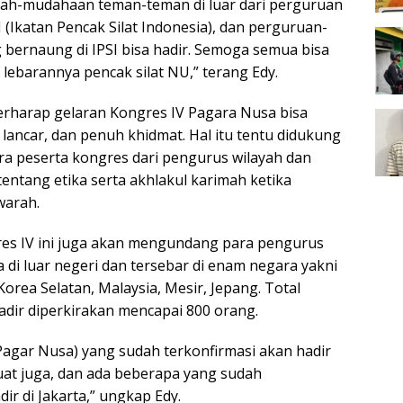
dah-mudahaan teman-teman di luar dari perguruan
SI (Ikatan Pencak Silat Indonesia), dan perguruan-
 bernaung di IPSI bisa hadir. Semoga semua bisa
i lebarannya pencak silat NU,” terang Edy.
berharap gelaran Kongres IV Pagara Nusa bisa
, lancar, dan penuh khidmat. Hal itu tentu didukung
a peserta kongres dari pengurus wilayah dan
entang etika serta akhlakul karimah ketika
warah.
res IV ini juga akan mengundang para pengurus
 di luar negeri dan tersebar di enam negara yakni
rea Selatan, Malaysia, Mesir, Jepang. Total
adir diperkirakan mencapai 800 orang.
Pagar Nusa) yang sudah terkonfirmasi akan hadir
buat juga, dan ada beberapa yang sudah
r di Jakarta,” ungkap Edy.