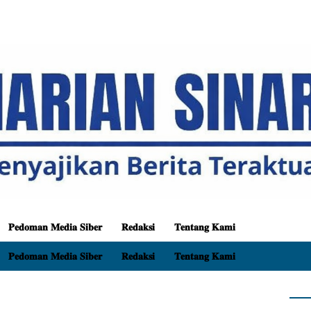
𝐏𝐞𝐝𝐨𝐦𝐚𝐧 𝐌𝐞𝐝𝐢𝐚 𝐒𝐢𝐛𝐞𝐫
𝐑𝐞𝐝𝐚𝐤𝐬𝐢
𝐓𝐞𝐧𝐭𝐚𝐧𝐠 𝐊𝐚𝐦𝐢
𝐏𝐞𝐝𝐨𝐦𝐚𝐧 𝐌𝐞𝐝𝐢𝐚 𝐒𝐢𝐛𝐞𝐫
𝐑𝐞𝐝𝐚𝐤𝐬𝐢
𝐓𝐞𝐧𝐭𝐚𝐧𝐠 𝐊𝐚𝐦𝐢