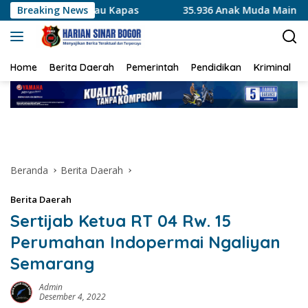
Langsung
apas
Breaking News
35.936 Anak Muda Main Bareng di Kapolri Cup 2026
ke
konten
Home
Berita Daerah
Pemerintah
Pendidikan
Kriminal
Beranda
Berita Daerah
Berita Daerah
Sertijab Ketua RT 04 Rw. 15
Perumahan Indopermai Ngaliyan
Semarang
Admin
Desember 4, 2022