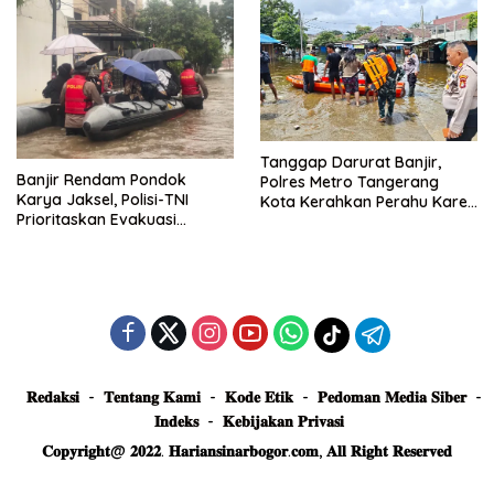
Tanggap Darurat Banjir,
Banjir Rendam Pondok
Polres Metro Tangerang
Karya Jaksel, Polisi-TNI
Kota Kerahkan Perahu Karet
Prioritaskan Evakuasi
Evakuasi Warga Jatiuwung
Kelompok Rentan
𝐑𝐞𝐝𝐚𝐤𝐬𝐢
𝐓𝐞𝐧𝐭𝐚𝐧𝐠 𝐊𝐚𝐦𝐢
𝐊𝐨𝐝𝐞 𝐄𝐭𝐢𝐤
𝐏𝐞𝐝𝐨𝐦𝐚𝐧 𝐌𝐞𝐝𝐢𝐚 𝐒𝐢𝐛𝐞𝐫
𝐈𝐧𝐝𝐞𝐤𝐬
𝐊𝐞𝐛𝐢𝐣𝐚𝐤𝐚𝐧 𝐏𝐫𝐢𝐯𝐚𝐬𝐢
𝐂𝐨𝐩𝐲𝐫𝐢𝐠𝐡𝐭@ 𝟐𝟎𝟐𝟐. 𝐇𝐚𝐫𝐢𝐚𝐧𝐬𝐢𝐧𝐚𝐫𝐛𝐨𝐠𝐨𝐫.𝐜𝐨𝐦, 𝐀𝐥𝐥 𝐑𝐢𝐠𝐡𝐭 𝐑𝐞𝐬𝐞𝐫𝐯𝐞𝐝