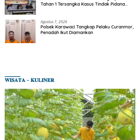
Tahan 1 Tersangka Kasus Tindak Pidana
Karhutla di Kerumutan
Agustus 7, 2026
Polsek Karawaci Tangkap Pelaku Curanmor,
Penadah Ikut Diamankan
𝐖𝐈𝐒𝐀𝐓𝐀 – 𝐊𝐔𝐋𝐈𝐍𝐄𝐑