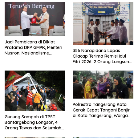
Jadi Pembicara di Diklat
Pratama DPP GMPK, Menteri
356 Narapidana Lapas
Nusron: Nasionalisme
Cilacap Terima Remisi Idul
Menjadikan Bangsa yang
Fitri 2026. 2 Orang Langsung
Kuat
Bebas
Polrestro Tangerang Kota
Gerak Cepat Tangani Banjir
di Kota Tangerang, Warga
Gunung Sampah di TPST
Dievakuasi dan Didirikan
Bantargebang Longsor, 4
Posko Siaga
Orang Tewas dan Sejumlah
Truk Tertimbun